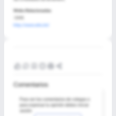
Webs Relacionadas
OMS
http://www.who.int/
Comentarios
Para ver los comentarios de colegas o
para expresar tu opinión debes iniciar
sesión