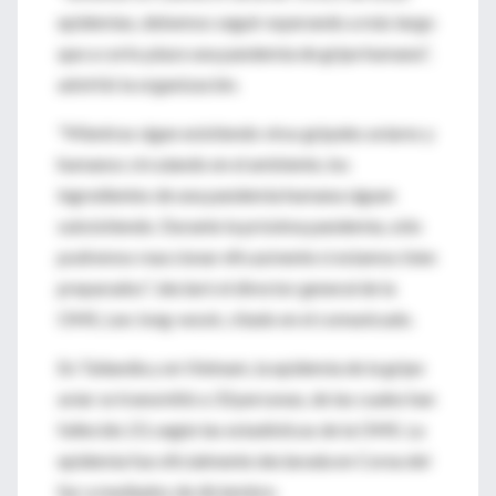
epidemias, debemos seguir esperando a más largo
que a corto plazo una pandemia de gripe humana",
advirtió la organización.
"Mientras sigan existiendo virus gripales aviares y
humanos circulando en el ambiente, los
ingredientes de una pandemia humana siguen
subsistiendo. Durante la próxima pandemia, sólo
podremos reaccionar eficazmente si estamos bien
preparados", declaró el director general de la
OMS, Lee Jong-wook, citado en el comunicado.
En Tailandia y en Vietnam, la epidemia de la gripe
aviar se transmitió a 33 personas, de las cuales han
fallecido 23, según las estadísticas de la OMS. La
epidemia fue oficialmente declarada en Corea del
Sur a mediados de diciembre.