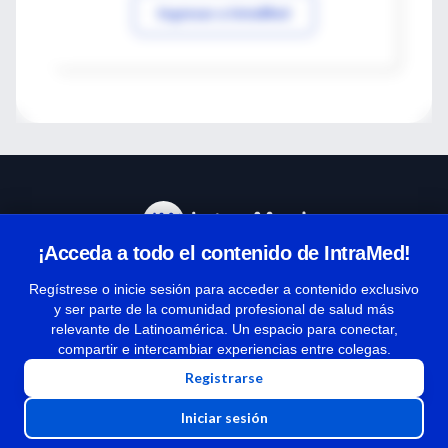
Ingresar a IntraMed
¡Acceda a todo el contenido de IntraMed!
Centro de Ayuda
Regístrese o inicie sesión para acceder a contenido exclusivo
y ser parte de la comunidad profesional de salud más
relevante de Latinoamérica. Un espacio para conectar,
Términos y condiciones
compartir e intercambiar experiencias entre colegas.
| Políticas de privacidad
Registrarse
| Todos los derechos reservados | Copyright 1997-2026
Iniciar sesión