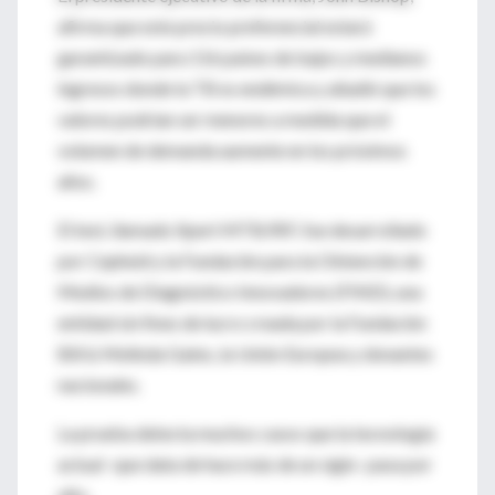
afirma que este precio preferencial estará
garantizado para 116 países de bajos y medianos
ingresos donde la TB es endémica y añadió que los
valores podrían ser menores a medida que el
volumen de demanda aumente en los próximos
años.
El test, llamado Xpert MTB/RIF, fue desarrollado
por Cepheid y la Fundación para la Obtención de
Medios de Diagnóstico Innovadores (FIND), una
entidad sin fines de lucro creada por la Fundación
Bill & Melinda Gates, la Unión Europea y donantes
nacionales.
La prueba detecta muchos casos que la tecnología
actual -que data de hace más de un siglo- pasa por
alto.