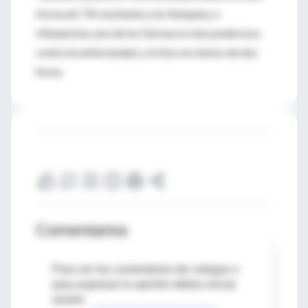
forma de TB resistente a la rifampina, o
rifampicina, uno de los fármacos más poderosos
contra la enfermedad, y lo hizo en menos de dos
horas.
Comentarios
Para ver los comentarios de colegas o
para expresar tu opinión debes iniciar
sesión