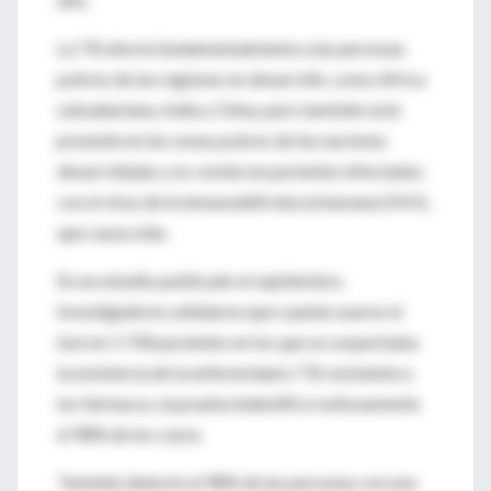
La TB afecta fundamentalmente a las personas
pobres de las regiones en desarrollo, como Africa
subsahariana, India y China, pero también está
presente en las zonas pobres de las naciones
desarrolladas y es común en pacientes infectados
con el virus de la inmunodeficiencia humana (VIH),
que causa sida.
En un estudio publicado el septiembre,
investigadores señalaron que cuando usaron el
test en 1.730 pacientes en los que se sospechaba
la existencia de la enferemdad o TB resistente a
los fármacos, la prueba indentificó exitosamente
el 98% de los casos.
También detectó al 98% de las personas con una