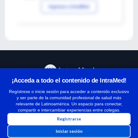
Ingresar a IntraMed
¡Acceda a todo el contenido de IntraMed!
Centro de Ayuda
Regístrese o inicie sesión para acceder a contenido exclusivo
y ser parte de la comunidad profesional de salud más
relevante de Latinoamérica. Un espacio para conectar,
Términos y condiciones
compartir e intercambiar experiencias entre colegas.
| Políticas de privacidad
Registrarse
| Todos los derechos reservados | Copyright 1997-2026
Iniciar sesión