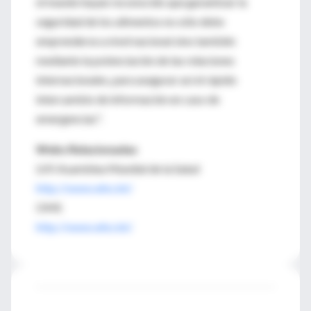
el mundo hayan reconocido que garantizar la
seguridad de los alimentos no sólo debe
emprenderse a nivel nacional sino también
mediante la potenciación de las relaciones
internacionales, para asegurar así el rápido
intercambio de información en caso de
emergencias".
Webs Relacionadas
LVII Asamblea Mundial de la Salud
http://www.who.int/
OMS
http://www.who.int/