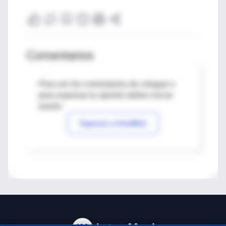
Comentarios
Para ver los comentarios de colegas o
para expresar tu opinión debes iniciar
sesión
Ingresar a IntraMed