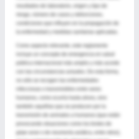
resultados de laboratorio, origen y tipo de
riesgo, número de casos y defunciones,
condiciones que influyen en la propagación de
la enfermedad y medidas sanitarias aplicadas.
Como aspecto relevante, este reglamento
incluye un concepto de emergencia en salud
pública internacional más amplio y más acorde
con las circunstancias actuales. De esta forma,
no sólo se recogen las enfermedades
infecciosas o transmisibles entre seres
humanos, como ocurría hasta ahora, sino
también aquéllas que se producen por la
transmisión de animales a humanos (que están
provocando situaciones como los brotes de
gripe aviar o de neumonía asiática, entre otros),