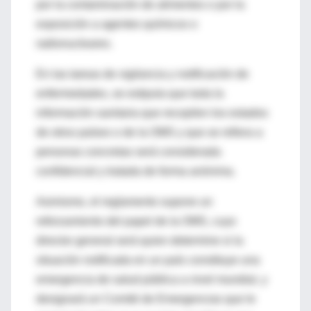
por la contaminación de alimentos o por la
exposición a agentes químicos o
radionucleares.
En las tareas de vigilancia y notificación de
enfermedades, se estipula que toda la
información sanitaria que recopilen los estados
de otros países o de la OMS y que se refiera a
personas concretas será considerada
confidencial y tratada de forma anónima.
Asimismo, el reglamento supone un
reforzamiento del papel de la OMS, cuyo
director general será quien determine si la
situación notificada en un país constituye una
emergencia de salud pública a nivel mundial, y
designará un Comité de Emergencias que le