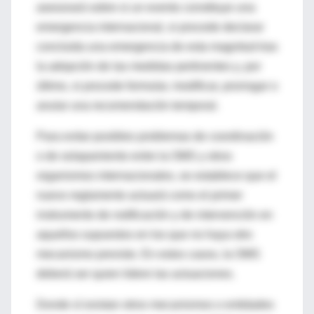
asesorará sobre si un evento constituye una
emergencia internacional, si procede declarar
concluida una emergencia de esta magnitud tras
la adopción de las medidas pertinentes y, por
último, si procede formular, modificar, prorrogar o
anular una recomendación temporal.
Para evitar posibles problemas de coordinación
o de solapamiento entre la OMS y otros
organismos internacionales, se establece que el
nuevo reglamento actuará como el primer
instrumento de notificación y de intervención en
aquellos supuestos en los que no haya otro
mecanismo previsto. En estos casos, la OMS
deberá ser quien lidere las actuaciones.
Donde sí existan otros mecanismos o entidades