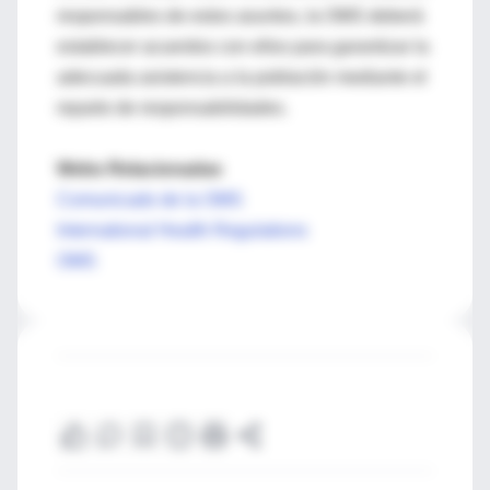
responsables de estos asuntos, la OMS deberá
establecer acuerdos con ellos para garantizar la
adecuada asistencia a la población mediante el
reparto de responsabilidades.
Webs Relacionadas
Comunicado de la OMS
International Health Regulations
OMS