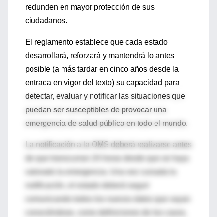
redunden en mayor protección de sus
ciudadanos.
El reglamento establece que cada estado
desarrollará, reforzará y mantendrá lo antes
posible (a más tardar en cinco años desde la
entrada en vigor del texto) su capacidad para
detectar, evaluar y notificar las situaciones que
puedan ser susceptibles de provocar una
emergencia de salud pública en todo el mundo.
La notificación a la OMS deberá realizarse antes
de que transcurran 24 horas desde que se haya
valorado la emergencia. Una vez cursada la
notificación, el estado deberá seguir
comunicando todos los nuevos datos que vayan
conociéndose, como definiciones de los casos,