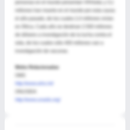
personas en el mundo presentan VIH/sida; y 3,1
millones han muerto en el mundo por esta causa
el año pasado, de los cuales 2,4 millones vivían
en África. Cada año se destinan 2.500 millones
de dólares a investigación de la lucha contra el
sida, de los cuales sólo 400 millones van a
investigación de vacunas.
Webs Relacionadas
OMS
http://www.who.int/
ONUSIDA
http://www.unaids.org/