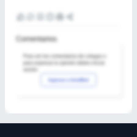
Comentarios
Para ver los comentarios de colegas o
para expresar tu opinión debes iniciar
sesión
Ingresar a IntraMed