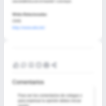
sea endémica en el mundo", concluyó.
Webs Relacionadas
OMS
http://www.who.int/
Comentarios
Para ver los comentarios de colegas o
para expresar tu opinión debes iniciar
sesión