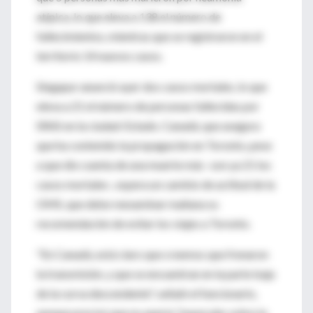
atípica, lo que eleva a 138 el número de
fallecimientos, mientras que se registraron en el
territorio 14 nuevos casos.
Singapur anunció ayer dos casos mortales, lo que
eleva a 21 el número de personas fallecidas por
SRAS en la ciudad-Estado. Canadá, que asegura
que ha contenido la propagación en Toronto, pese
a que dio cuenta de una muerte más -son ya 21 los
casos mortales-, espera un cambio de actitud de la
OMS, que debe reexaminar mañana su
recomendación de evitar los viajes a Toronto.
"En Canadá, está claro que creemos que frenaron
la transmisión, y que se encuentran en la parte baja
de la curva descendente", señaló el funcionario,
aunque precisó que no quería "especular sobre la