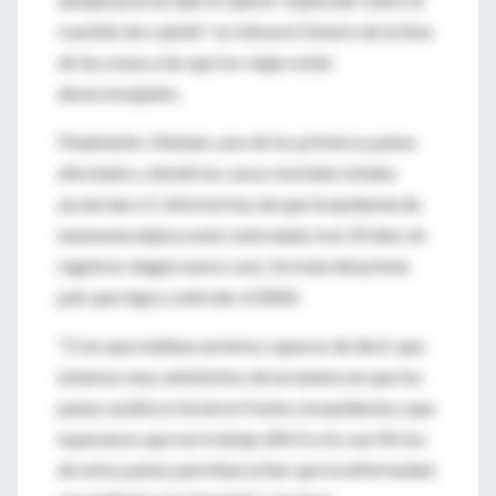
cuestión de cuándo" se retiraría Ontario de la lista
de las zonas a las que los viajes están
desaconsejados.
Finalmente, Vietnam, uno de los primeros países
afectados y donde los casos mortales totales
ascencían a 5, informó hoy de que la epidemia de
neumonía atípica está controlada, tras 20 días sin
registrar ningún nuevo caso. Se trata del primer
país que logra controlar el SRAS.
"Creo que mañana seremos capaces de decir que
estamos muy satisfechos de la manera en que los
países asiáticos hicieron frente a la epidemia y que
esperamos que ese trabajo difícil y los sacrificios
de estos países permitan evitar que la enfermedad