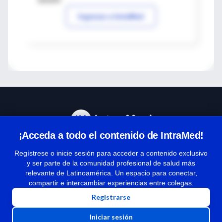
Ingresar a IntraMed
¡Acceda a todo el contenido de IntraMed!
Centro de Ayuda
Regístrese o inicie sesión para acceder a contenido exclusivo
y ser parte de la comunidad profesional de salud más
relevante de Latinoamérica. Un espacio para conectar,
Términos y condiciones
compartir e intercambiar experiencias entre colegas.
| Políticas de privacidad
Registrarse
| Todos los derechos reservados | Copyright 1997-2026
Iniciar sesión