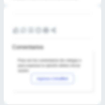
Comentarios
Para ver los comentarios de colegas o
para expresar tu opinión debes iniciar
sesión
Ingresar a IntraMed