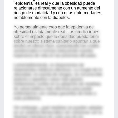
"epidemia" es real y que la obesidad puede
relacionarse directamente con un aumento del
riesgo de mortalidad y con otras enfermedades,
notablemente con la diabetes.
Yo personalmente creo que la epidemia de
obesidad es totalmente real. Las predicciones
sobre el impacto que la obesidad pueda tener
sobre nuestro sistema sanitario apuntan a que
tendrá un efecto claro, aumentando los costes
asistenciales e incluso reduciendo nuestra
esperanza de vida en las próximas décadas.
Lamentablemente, no disponemos de
tratamientos médicos efectivos. La cirugía de la
obesidad, no exenta de riesgos, se circunscribe
todavía a aquellos casos más graves.
Deberemos confiar en la adopción de medidas
de salud pública más efectivas para poder
enfrentarnos con ciertas garantías de éxito a
este problema.
Sin embargo, ¿qué medidas se pueden adoptar
en un sistema democrático sin colisionar con la
libertad individual de cada uno de los