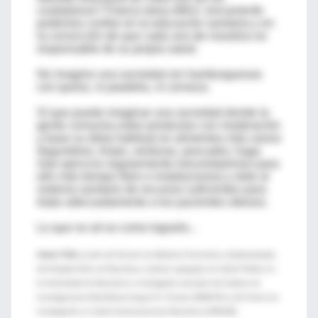
ciudadanos? Parece tarea difícil: únicamente
podemos confiar en la educación sanitaria y en
la convicción de que cada uno de nosotros es
responsable de su propia salud.
No imagino una sociedad sin hamburguesas
con queso, ni pasteles, ni cerveza.
Sí que puedo imaginar una sociedad donde la
gente consuma estos productos con moderación
y base su dieta habitual en alimentos más sanos
(legumbres, frutas, verduras, pescado), haga
más ejercicio regularmente (necesitaremos para
ello más tiempo libre e instalaciones) y dote al
sistema sanitario de recursos suficientes para
tratar adecuadamente a los pacientes obesos.
Lo que no sé es como lograrlo...
Antoni Trilla
es jefe del Servicio de Medicina Preventiva y Epidemiología
del Hospital Clínic de Barcelona, profesor agregado de Salud Pública en
la Universidad de Barcelona e investigador asociado del Instituto de
Investigaciones Biomédicas August Pi i Sunyer (IDIBAPS) y del Centro de
Investigación en Salud Internacional de Barcelona (CRESIB).