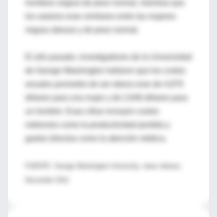
hombres negros de peso normal, mientras que
los salarios eran similares entre las mujeres
negras obesas y de peso normal.
El año pasado, investigadores de la Universidad
de George Washington hallaron que los costos
anuales promedio de ser obeso eran de 4,879
dólares para una mujer y de 2,646 dólares para
un hombre. Esas cifras incluyen costos
indirectos como la productividad perdida y
gastos directos como la atención médica.
FUENTE: George Washington University, news release,
December 2011