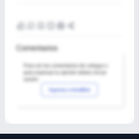
Comentarios
Para ver los comentarios de colegas o
para expresar tu opinión debes iniciar
sesión
Ingresar a IntraMed