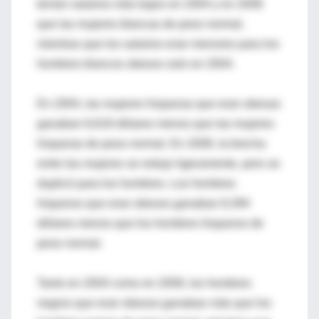
tenían salarios más bajos en 2004 y en 2008
que las mujeres blancas de peso normal,
mientras que los salarios eran menores para los
hombres blancos obesos solo en 2004.
En 2004, las mujeres hispanas que eran obesas
ganaban 6,618 dólares menos que las mujeres
hispanas de peso normal. En 2008, la brecha
entre las mujeres se redujo ligeramente, pero se
duplicó para los hombres. Los hombres
hispanos que eran obesos ganaban 8,394
dólares menos que los hombres hispanos de
peso normal.
Tanto en 2004 como en 2008, los hombres
negros que eran obesos ganaban más que los