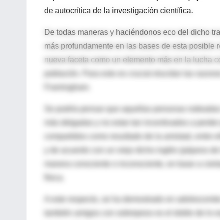
de autocrítica de la investigación científica.
De todas maneras y haciéndonos eco del dicho trad
más profundamente en las bases de esta posible rel
nueva faceta como un elemento más en la lucha co
población. Para esto es crucial elucidar las razon
Framingham.
Se podría pensar que aquellas personas rodeada
más delgadas y no estar tan incentivados a perder
compartidos como resultado de la amistad, entre ell
y de acuerdo con un viejo dicho inglés (pájaros de
manera consciente o inconsciente, en base a ciert
física.
A este respecto, se ha demostrado en adolescente
también amigos con sobrepeso es el doble de lo es