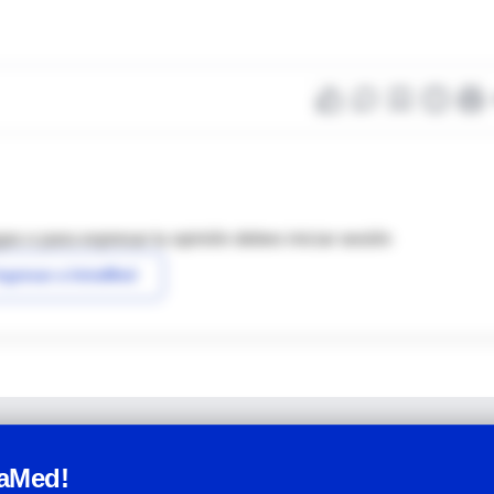
as o para expresar tu opinión debes iniciar sesión
ngresar a IntraMed
raMed!