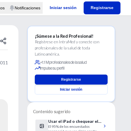
Iniciar sesión
Registrarse
tos
Notificaciones
¡Súmese a la Red Profesional!
Regístrese en IntraMed y conecte con
profesionales de la salud de toda
Latinoamérica.
2011
+1.1 M profesionales de la salud
Impulse su perfil
Registrarse
Iniciar sesión
Contenido sugerido
Usar el iPad o chequear el
El 95% de los encuestados
mail antes de dormir