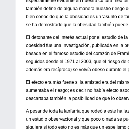
especialmente evidente en nuestra cultura mediter
también define de alguna manera nuestro riesgo d
bien conocido que la obesidad es un 'asunto de f
se ha demostrado que la obesidad también puede s
El detonante del interés actual por el estudio de la
obesidad fue una investigación, publicada en la p
basada en el famoso estudio del corazón de Fram
seguidos desde el 1971 al 2003, que el riesgo de
además era recíproco) se volvía obeso durante el 
El efecto era más fuerte si la amistad era del mism
aumentaba el riesgo; es decir no había efecto aso
descartaba también la posibilidad de que lo obse
A pesar de toda la fanfarria que rodeó a este hal
un estudio observacional y que poco o nada se pu
siquiera si todo esto no es más que un espejismo c