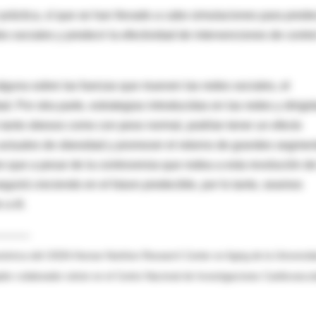
práctica, sí que se han llevado a cabo simulaciones para prede
s sociales y predecir la efectividad de intervenciones de contro
lguna sobre las fuerzas que mueven las redes sociales, el
. Por otra parte, estrategias introducidas en las redes y dirigi
 tanto obesos como con peso normal, podrían tener un efecto
as actuales de obesidad y promover el retorno de grandes segmen
o que a pesar de la controversia que rodea a esta revolución de
uirá creciendo en el futuro predecible, por lo tanto, seamos
 a él.
---------
Genómica del USDA-Human Nutrition Research Center on Aging de la Universid
ador colaborador sénior en el Centro Nacional de Investigaciones Cardiovascu