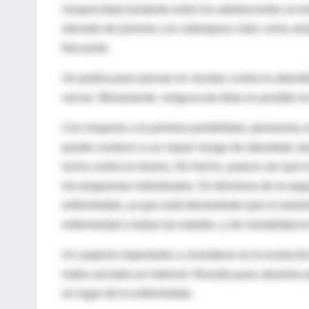
reciprocidad existente entre los adolescentes al e
elevado de jóvenes con sobrepeso citan como amig
frecuente.
Se podría pues pensar en recetas contra la obesid
social. Obviamente, ninguna de ellas es posible en 
Con respecto a la primera posibilidad, pensemos e
puede conducir a un mayor riesgo de obesidad, tam
lucha contra la misma. De hecho, parece ser que l
los programas individuales. En términos de la segun
enfermedad, ya que está demostrado que el aislam
enfermedad a todas las edades, y de mortalidad e
Un aspecto importante a considerar es la evolución 
redes sociales en Internet. Resulta pues atractivo 
en lugar de la enfermedad.