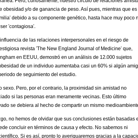
ránea. Pero, curiosamente, nuestro círculo de relaciones amist
e obesidad y/o de ganancia de peso. Así pues, mientras que es
amilia' debido a su componente genético, hasta hace muy poco 
er 'contagiosa'.
 influencia de las relaciones interpersonales en el riesgo de
restigiosa revista 'The New England Journal of Medicine' que,
ingham en EEUU, demostró en un análisis de 12.000 sujetos
 obesidad de un individuo aumentaba casi un 60% si algún amig
periodo de seguimiento del estudio.
o sexo. Pero, por el contrario, la proximidad sin amistad no
ciado si las personas eran meramente vecinas. Esto último
rvado se debiera al hecho de compartir un mismo medioambient
lazgo, no hemos de olvidar que sus conclusiones están basadas 
ede concluir en términos de causa y efecto. No sabemos ni
ientífico. Si es así, pronto lo averiguaremos gracias a la capac