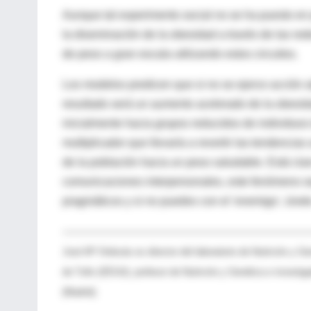
Aunque tal experimento social no se ha puesto en 
la diseminación de la obesidad a través de las rede
de peso a gran escala utilizando estos circuitos.
Los modelos predicen que si no se ejerce acción a
resultado será un aumento acelerado de la obesidad
inicialmente hacia grupos reducidos de individuos
multiplicador que llevaría a revertir las tendenci
de la población hacia un peso saludable. Está clar
comunicaciones interpersonales, este fenómeno seg
pragmáticos y si no puedes con el 'enemigo', únete
-----------------------------------------------------------------------
José Mª Ordovás es director del laboratorio de Nutrición y 
de Tufts (EEUU), profesor de Nutrición y Genética e investig
(Madrid).