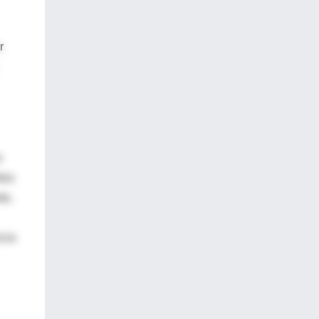
r
o
tos
te,
ncia