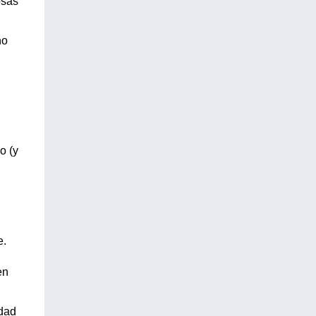
osas
no
o (y
e.
en
idad