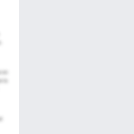
.
e en
e la
ud