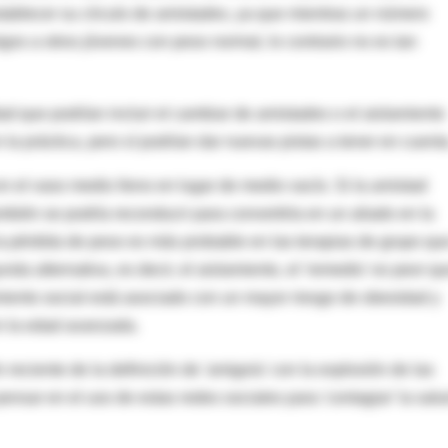
stablecer su círculo de amistades, ya que mientras un número
os a otros jóvenes con peso normal, lo contrario no es tan
ad que podrían incluir el cambiar de amistades o el aislamiento
la práctica, pero sí podrían dar nuevas pistas a tener en cuenta
n el vaso medio lleno en lugar de medio vacío. Si la amistad
bién se podría reconducir para convertirla en un aliado en la
a pérdida de peso es más probable en las terapias de grupo qu
da alternativa, es decir, el aislamiento, el 'remedio' es peor qu
iento social está asociado con un mayor riesgo de obesidad y
n la edad avanzada.
reciente de la definición de 'amigo/a' con la explosión de las
pensar en el uso de estas redes sociales para 'contagiar' la sal