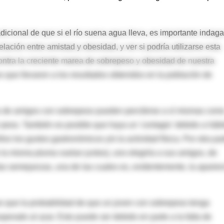
icional de que si el río suena agua lleva, es importante indaga
ación entre amistad y obesidad, y ver si podría utilizarse esta
ntra la creciente marea de sobrepeso y obesidad de nuestra
es que llevaron a los resultados obtenidos en la población de
s de amigos con sobrepeso pueden percibirse a sí mismas com
 peso. También es posible que haya un 'contagio' debido a hábi
os los gustos gastronómicos y/o la actividad física. Por otra par
 la misma pluma vuelan juntos), uno elegiría a sus amigos, de
as semejanzas, una de las cuales es, evidentemente, la aparie
s que la probabilidad de que un joven con sobrepeso tenga
perado al azar. Esto puede ser debido en parte a la falta de