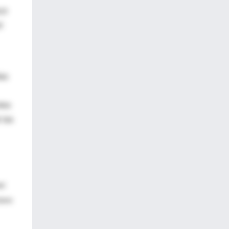
cir
l
das
tos
 las
ad
lares