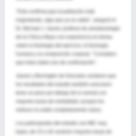
"Esto confirma que la población está
engordando, algo que ya se sabía", aseguró el
Dr. Michael J. Joyner, profesor de anestesiología
de la Clínica Mayo con experiencia en temas
sobre la fisiología del ejercicio, la fisiología
humana y la composición corporal. "Considero
que estos datos son de confirmación".
Joyner y Berrington de Gonzalez anotaron que
los resultados del estudio también asociaron
tener un peso por debajo de lo normal con
mayores tasas de mortalidad, aunque los
motivos no están completamente claros.
Los participantes del estudio con IMC muy
bajos, de 15 a 18, tuvieron mayores tasas de