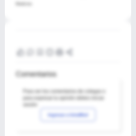
Medicine.
Comentarios
Para ver los comentarios de colegas o
para expresar tu opinión debes iniciar
sesión
Ingresar a IntraMed