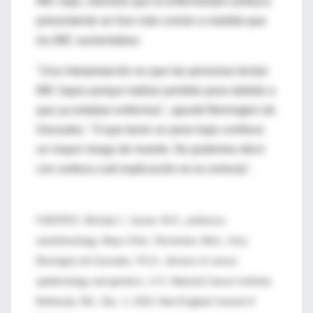
IMC bajo, mientras que la enfermedad cardiaca
preexistente se hizo más común a medida que
los IMC aumentaban.
"Una interpretación es que las personas tenían
IMC bajos porque habían perdido peso debido a
que ya estaban enfermos", apuntó Berrington de
Gonzalez. "O que tener un peso bajo conlleva
un mayor riesgo de muerte. No podemos decir
con certeza cuál explicación es la correcta".
FUENTES: Michael J. Joyner, M.D., professor,
anesthesiology, Mayo Clinic, Rochester, Minn.; Amy
Berrington de Gonzalez, Ph.D., division of cancer
epidemiology and genetics, U.S. National Cancer Institute,
Bethesda, Md.; Dec. 2, 2010, New England Journal of