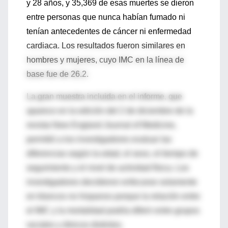
y 28 años, y 35,369 de esas muertes se dieron
entre personas que nunca habían fumado ni
tenían antecedentes de cáncer ni enfermedad
cardiaca. Los resultados fueron similares en
hombres y mujeres, cuyo IMC en la línea de
base fue de 26.2.
La gran muestra incluida en el informe, que
aparece en la edición del 2 de diciembre de la
revista New England Journal of Medicine,
permitió a los investigadores evaluar las
diferencias según la edad, el sexo, el tiempo de
seguimiento y el nivel de actividad física. Los
investigadores decidieron enfocarse solamente
en blancos no hispanos porque la relación entre
el IMC y la mortalidad podría diferir entre grupos
raciales y étnicos distintos.