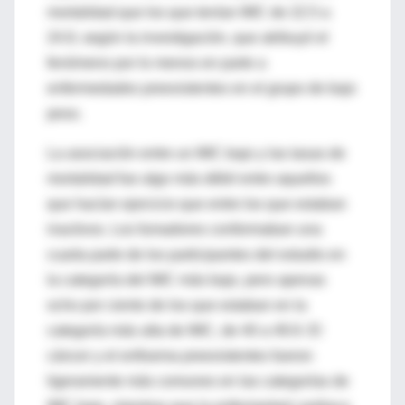
mortalidad que los que tenían IMC de 22.5 a
24.9, según la investigación, que atribuyó el
fenómeno por lo menos en parte a
enfermedades preexistentes en el grupo de bajo
peso.
La asociación entre un IMC bajo y las tasas de
mortalidad fue algo más débil entre aquellos
que hacían ejercicio que entre los que estaban
inactivos. Los fumadores conformaban una
cuarta parte de los participantes del estudio en
la categoría del IMC más bajo, pero apenas
ocho por ciento de los que estaban en la
categoría más alta de IMC, de 40 a 49.9. El
cáncer y el enfisema preexistentes fueron
ligeramente más comunes en las categorías de