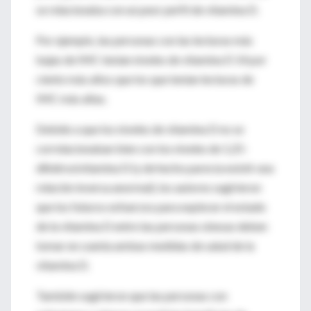
se relacionaba con un peor perfil de vitamina D.
Por ejemplo, las personas con las lecturas más
bajas de IMC tenían niveles de vitamina D 14 por
ciento más altos que los que tenían lecturas de
IMC más altas.
Debido a que los niveles de vitamina D no se
correlacionaban bien con los niveles de 1,25-
dihidroxivitamina D (y de hecho parecía existir una
relación inversa anormal), los autores sugirieron
que los futuros esfuerzos para explorar el estado
de la vitamina D entre las personas obesas deben
tomar en cuenta ambas medidas de salud de la
vitamina D.
También sugirieron que las personas con