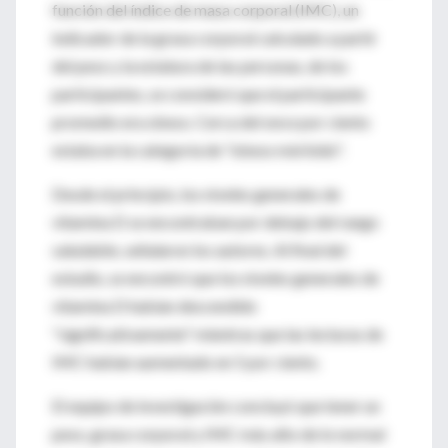
función del índice de masa corporal (IMC), un
indicador de la grasa corporal calculado a partir
del peso y la estatura de las personas, de los
participantes, se consideró que el participante
promedio era obeso. Cerca del once por ciento
estaba en la categoría de "obeso mórbido".
Desde el principio, los niveles generales de
vitamina D se encontraban por debajo del rango
saludable, señalaron los autores. Al final del
estudio, se encontró que los niveles generales de
vitamina D habían descendido
"significativamente" mientras que las lecturas de
IMC habían aumentado en 5 por ciento.
El equipo de investigación concluyó que tener un
peso, grasa corporal y IMC más alto de lo normal