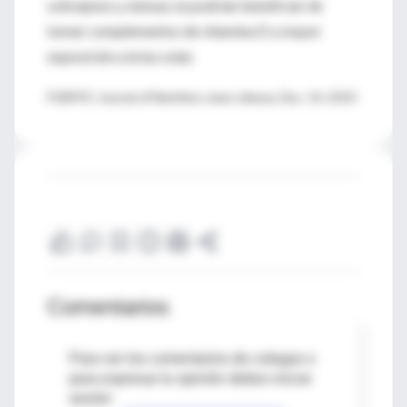
sobrepeso y obesas se podrían beneficiar de
tomar complementos de vitamina D y mayor
exposición a la luz solar.
FUENTE: Journal of Nutrition, news release, Dec. 14, 2010
Comentarios
Para ver los comentarios de colegas o
para expresar tu opinión debes iniciar
sesión