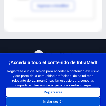
Ingresar a IntraMed
¡Acceda a todo el contenido de IntraMed!
Centro de Ayuda
Regístrese o inicie sesión para acceder a contenido exclusivo
y ser parte de la comunidad profesional de salud más
relevante de Latinoamérica. Un espacio para conectar,
Términos y condiciones
compartir e intercambiar experiencias entre colegas.
| Políticas de privacidad
Registrarse
| Todos los derechos reservados | Copyright 1997-2026
Iniciar sesión