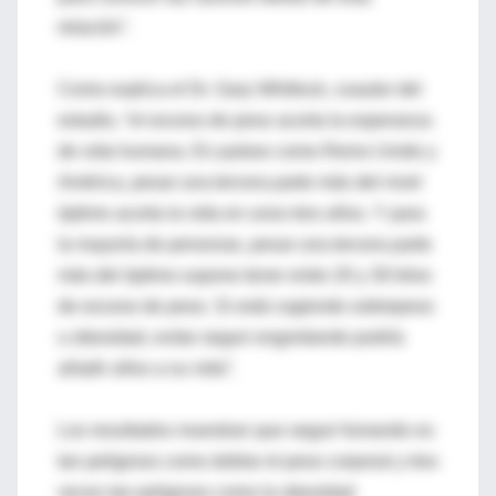
relación”.
Como explica el Dr. Gary Whitlock, coautor del
estudio, “el exceso de peso acorta la esperanza
de vida humana. En países como Reino Unido y
América, pesar una tercera parte más del nivel
óptimo acorta la vida en unos tres años. Y para
la mayoría de personas, pesar una tercera parte
más del óptimo supone tener entre 20 y 30 kilos
de exceso de peso. Si está cogiendo sobrepeso
u obesidad, evitar seguir engordando podría
añadir años a su vida”.
Los resultados muestran que seguir fumando es
tan peligroso como doblar el peso corporal y tres
veces tan peligroso como la obesidad