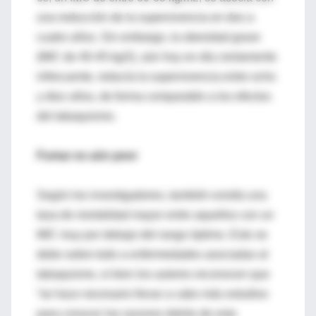
una reducción de la supervivencia en dos a
cuatro años. Sin embargo, la obesidad grave
(IMC de 40-45 kg/2), aún hoy en día ciertamente
infrecuente, reducía la supervivencia entre ocho
y diez años, de forma comparable a los efectos
del tabaquismo.
Fumar es aún peor
Según los investigadores, también existía una
tasa de mortalidad mayor entre aquellos con un
IMC muy por debajo del rango óptimo. Esto se
debe sobre todo a enfermedades asociadas al
tabaquismo, si bien los autores reconocen que
“se hace necesario llevar a cabo más estudios
para conocer las razones detrás de esta