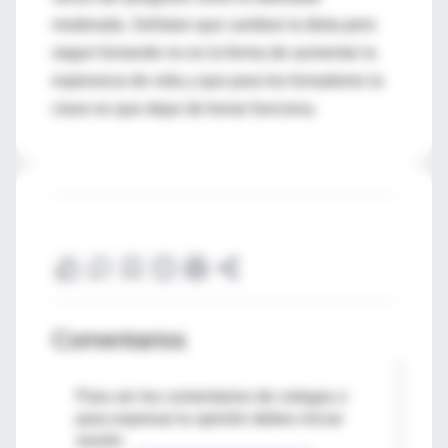
moderada. Señalan que cambiar la dieta pero
seguir fumando no es la forma de aumentar la
esperanza de vida y que para los fumadores la
clave es que dejar de fumar funciona.
Comentarios
Para ver los comentarios de colegas o
para expresar tu opinión debes iniciar
sesión