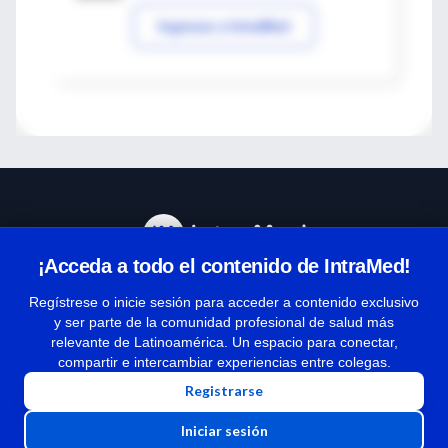
Ingresar a IntraMed
¡Acceda a todo el contenido de IntraMed!
Centro de Ayuda
Regístrese o inicie sesión para acceder a contenido exclusivo
y ser parte de la comunidad profesional de salud más
relevante de Latinoamérica. Un espacio para conectar,
Términos y condiciones
compartir e intercambiar experiencias entre colegas.
| Políticas de privacidad
Registrarse
| Todos los derechos reservados | Copyright 1997-2026
Iniciar sesión