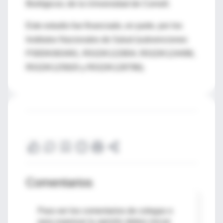
Biológicos; de la Universidad de Cornell.
Este estudio fue financiado, en parte, por los
Institutos Nacionales de Salud (subvenciones
P30DK063491, R01DK122804, R01DK124496,
R01DK125820 y R01DK128796).
Comentarios
Para ver los comentarios de colegas o
para expresar tu opinión debes iniciar