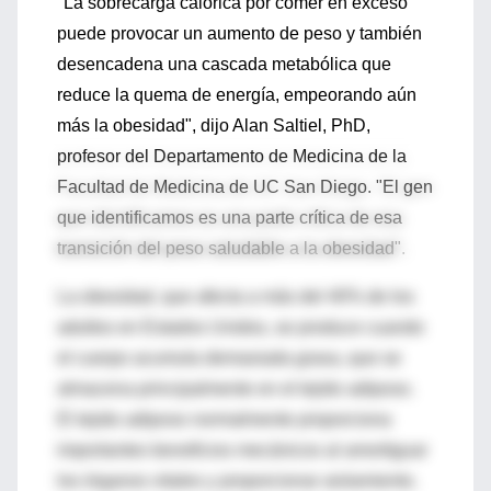
"La sobrecarga calórica por comer en exceso
puede provocar un aumento de peso y también
desencadena una cascada metabólica que
reduce la quema de energía, empeorando aún
más la obesidad", dijo Alan Saltiel, PhD,
profesor del Departamento de Medicina de la
Facultad de Medicina de UC San Diego. "El gen
que identificamos es una parte crítica de esa
transición del peso saludable a la obesidad".
La obesidad, que afecta a más del 40% de los
adultos en Estados Unidos, se produce cuando
el cuerpo acumula demasiada grasa, que se
almacena principalmente en el tejido adiposo.
El tejido adiposo normalmente proporciona
importantes beneficios mecánicos al amortiguar
los órganos vitales y proporcionar aislamiento.