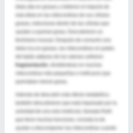
dieta alta en grasas y midieron el impacto de
esta dieta en las mitocondrias de sus células
grasas, estructuras dentro de las células que
ayudan a quemar grasa. Descubrieron un
fenómeno inusual. Después de consumir una
dieta rica en grasas, las mitocondrias en partes
del tejido adiposo de los ratones sufrieron
fragmentación
, dividiéndose en muchas
mitocondrias más pequeñas e ineficaces que
quemaban menos grasa.
Además de descubrir este efecto metabólico,
también descubrieron que está impulsado por la
actividad de una sola molécula, llamada RaIA
que tiene muchas funciones, incluida la de
ayudar a descomponer las mitocondrias cuando