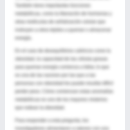
También tiene importantes funciones
metabólicas, como la liberación de hormonas y
otras moléculas de señalización celular que
instruyen a otros tejidos a quemar o almacenar
energía.
En el caso de desequilibrios calóricos como la
obesidad, la capacidad de las células grasas
para quemar energía comienza a fallar, lo que
es una de las razones por las que a las
personas con obesidad les puede resultar difícil
perder peso. Cómo comienzan estas anomalías
metabólicas es uno de los mayores misterios
que rodean la obesidad.
Para responder a esta pregunta, los
investigadores alimentaron a ratones con una