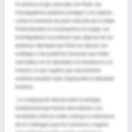
Al eliminar el gen asociado con RaIA, los
investigadores pudieron
proteger
a los ratones
contra el aumento de peso inducido por la dieta.
Profundizando en la bioquímica en juego, los
investigadores encontraron que algunas de las
proteínas afectadas por RaIA en ratones son
análogas a las proteínas humanas que están
asociadas con la obesidad y la resistencia a la
insulina, lo que sugiere que mecanismos
similares pueden estar impulsando la obesidad
humana.
"La comparación directa entre la biología
fundamental que hemos descubierto y los
resultados clínicos reales subraya la relevancia
de los hallazgos para los humanos y sugiere