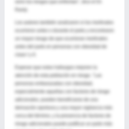
serio los riesgos que enfrentan", dice el Dr.
Ramji.
Los autores también analizaron si los mortinatos
ocurrieron antes o durante el parto y encontraron
un mayor riesgo de que ocurrieran mortinatos
antes del parto en personas con obesidad de
clase I y II.
Esperan que estos hallazgos mejoren la
atención de esta población en riesgo. "Las
personas embarazadas con obesidad,
especialmente aquellas con factores de riesgo
adicionales, pueden beneficiarse de una
derivación oportuna y una mayor vigilancia más
cerca del término, y la presencia de factores de
riesgo adicionales puede justificar un parto más