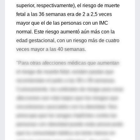
superior, respectivamente), el riesgo de muerte
fetal a las 36 semanas era de 2 a 2,5 veces
mayor que el de las personas con un IMC
normal. Este riesgo aumentó aún más con la
edad gestacional, con un riesgo más de cuatro
veces mayor a las 40 semanas.
"Para otras afecciones médicas que aumentan
el riesgo de muerte fetal, existen pautas que
recomiendan el parto a las 38 o 39 semanas.
Curiosamente, los umbrales de riesgo para esas
afecciones son más bajos que los riesgos que
encontramos asociados con la obesidad. Nos
preocupa que los sesgos implícitos contra las
personas con obesidad puede estar provocando
que la comunidad médica se tome menos en