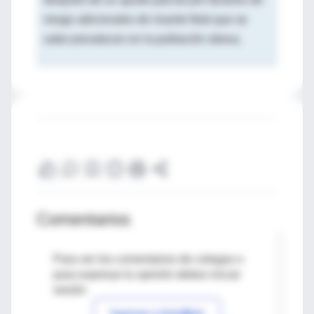
riesgo adicionales de muerte fetal que se
sabe prevalecen en la población obesa.
Comentarios
Para ver los comentarios de colegas o
para expresar tu opinión debes iniciar
sesión
Ingresar a IntraMed