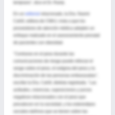
temprano", dice el Dr. Ramji.
En un
editorial
relacionado, la Dra. Naomi
Cahill, editora de CMAJ, insta a que los
proveedores de atención médica adopten un
enfoque matizado en el asesoramiento prenatal
de pacientes con obesidad.
"Centrarse en el peso durante las
comunicaciones de riesgo puede reforzar el
sesgo sobre el peso, el estigma del peso y la
discriminación de las personas embarazadas",
escribe la Dra. Cahill, dietista registrada. "Las
actitudes, creencias, suposiciones y juicios
negativos relacionados con el peso que
prevalecen en la sociedad, y los estereotipos
sociales dañinos que se tienen sobre las