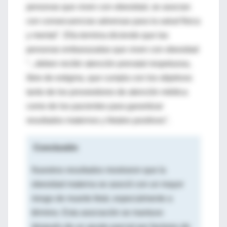
personas que viven con obesidad, se asocian
con consecuencias adversas para la salud física
y mental". Ella termina diciendo que las
personas embarazadas que viven con obesidad
"...deben recibir atención prenatal respetuosa,
libre de estigma, que cumpla con los objetivos
tanto de los proveedores de atención médica
como de los pacientes para garantizar
resultados maternos y fetales positivos".
Conclusión
Nuestros resultados mostraron que la
obesidad materna se asoció con un mayor
riesgo de muerte fetal, especialmente a
término. Esta asociación se mantuvo
después de un ajuste parcial por factores de