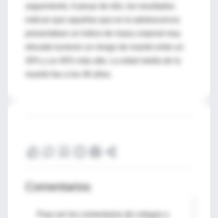
seguimiento. A pesar de ello, los resultados
indican que aquellas que en la adolescencia
presentaban un índice de masa corporal muy
elevado tuvieron un riesgo de muerte entre un
30% y un 40% más alto. La edad media de la
muerte fue a los 46 años.
Comentarios
Para ver los comentarios de colegas o