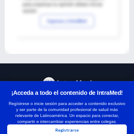
para expresar tu opinión debes iniciar
sesión
Ingresar a IntraMed
¡Acceda a todo el contenido de IntraMed!
Centro de Ayuda
Regístrese o inicie sesión para acceder a contenido exclusivo
y ser parte de la comunidad profesional de salud más
relevante de Latinoamérica. Un espacio para conectar,
Términos y condiciones
compartir e intercambiar experiencias entre colegas.
| Políticas de privacidad
Registrarse
| Todos los derechos reservados | Copyright 1997-2026