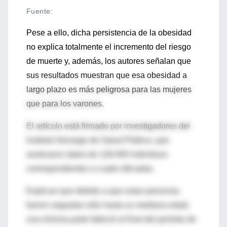
Fuente
:
Pese a ello, dicha persistencia de la obesidad
no explica totalmente el incremento del riesgo
de muerte y, además, los autores señalan que
sus resultados muestran que esa obesidad a
largo plazo es más peligrosa para las mujeres
que para los varones.
El artículo está firmado por investigadores del
Instituto Noruego de Salud Pública, que
analizaron datos de 128.000 individuos
correspondientes a cuatro décadas.
Explican que debido a que estas personas
fueron seguidas sólo hasta su mediana edad,
una mínima parte falleció al final del período de