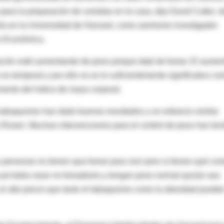
para la preparación de comidas en la casa, dijo David Cutler, o
mía en la Universidad de Harvard, como asimismo investigador
ón Económica.
lación esté aumentando de peso porque dejé de fumar. El aumen
s temporal y por ello no es lo suficientemente significativo c
mento del índice de masa corporal.
 tabaquismo han dado buenos resultados y un esfuerzo similar
jo Rosen. Muchas intervenciones para el control de peso han ten
s personas no tienen que fumar para vivir pero si tienen qué co
l cual todos sean no fumadores y tengan peso normal quizás sea
el alto precio que tanto el tabaquismo como la obesidad puede