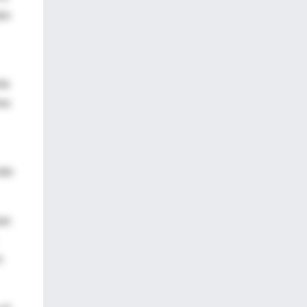
tro
to
omo
ido
mer
n