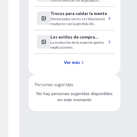
consecuencias de largo plazo,
de fútbol
incluida la osteoartritis.
Trucos para cuidar la mente
Demasiadas veces se relaciona la
madurez con la pérdida de
facultades mentales. Pero
especialistas en el funcionamiento
Los estilos de compra
del cerebro como Tony Buzan
La evolución de la especie aporta
masculino y femenino
aseguran que no tiene por qué ser
explicaciones.
así.
Ver más
Personas sugeridas
No hay personas sugeridas disponibles
en este momento