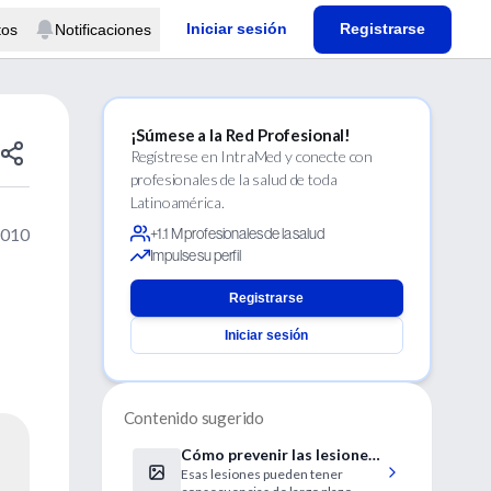
Iniciar sesión
Registrarse
tos
Notificaciones
¡Súmese a la Red Profesional!
Regístrese en IntraMed y conecte con
profesionales de la salud de toda
Latinoamérica.
2010
+1.1 M profesionales de la salud
Impulse su perfil
Registrarse
Iniciar sesión
Contenido sugerido
Cómo prevenir las lesiones
Esas lesiones pueden tener
de rodilla en las jugadoras