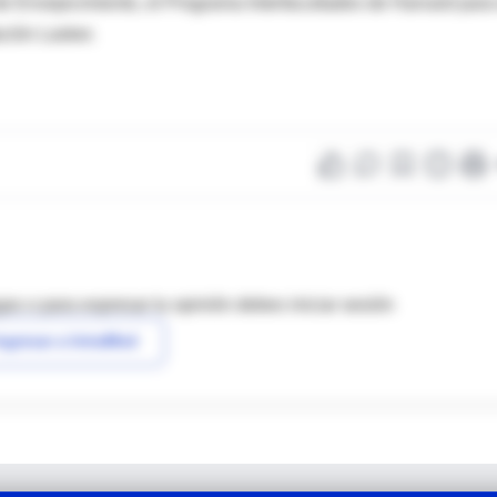
 de Envejecimiento, el Programa Interfacultades de Harvard para
ción Lasker.
as o para expresar tu opinión debes iniciar sesión
ngresar a IntraMed