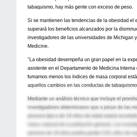
tabaquismo, hay más gente con exceso de peso.
Si se mantienen las tendencias de la obesidad el 
superará los beneficios alcanzados por la disminu
investigadores de las universidades de Michigan y
Medicine.
"La obesidad desempeña un gran papel en la expect
asistente en el Departamento de Medicina Interna 
fumamos menos los índices de masa corporal está
aquellos cambios en las conductas de tabaquismo
Mediante un análisis técnico que incluye el pronós
investigadores determinaron que a pesar de las re
persona típica de 18 años de edad estará recortad
masa corporal de la población general. Los inves
persona de 18 años podría perder 0,91 años de exp