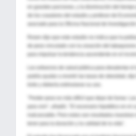
en grandes porciones, y la disminución del tiempo 
de los coautores del estudio y profesor de Econo
asociado para la Oficina Nacional de Investigaci
Rosen dijo que este estudio no indica que la pob
de peso vinculado con la cesación del tabaquismo e
para impulsar la tendencia ascendente en el incre
Los esfuerzos de salud pública para desalentar el
podría ayudar a revertir las tasas de obesidad, di
éxito y debería estimularse su uso.
"Perder peso es más difícil que dejar de fumar. La
para vivir", añadió. "El escenario hipotético en e
inalcanzable. Pero estos son resultados muestran 
tener para la duración y la calidad de la vida".