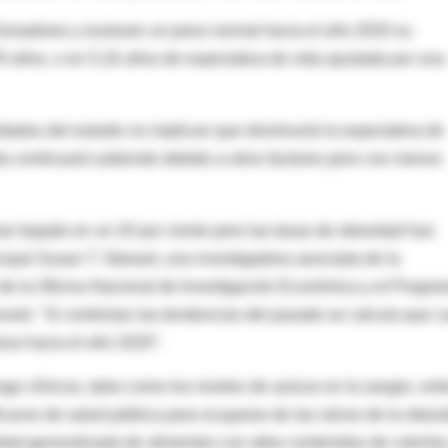
 fumadores y tuviesen un peso normal hacia el año 2020 su
6 años, o en 5,16 años de expectativa de vida ajustada por una
ltados del estudio no implican que disminuirá la expectativa de
da continuará subiendo debido a otros factores pero con menos
an bajado en un 20 por ciento pero las tasas de obesidad han
ncipal Susan T. Stewart, una investigadora asociada de la
 de la Oficina Nacional de Investigación Económica y el Progra
ard. "Si continúan las tendencias del pasado se calcula que c
esa hacia el año 2020”.
o clínicos, tales como los niveles de azúcar en la sangre, ent
caces de salud pública para ocuparse de las raíces de la obes
lidad generalizada de alimentos con altos contenidos de calorías