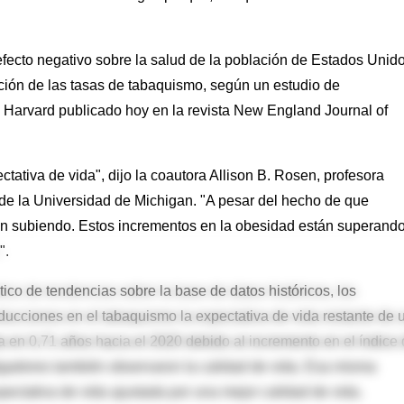
efecto negativo sobre la salud de la población de Estados Unid
ción de las tasas de tabaquismo, según un estudio de
 Harvard publicado hoy en la revista New England Journal of
ativa de vida", dijo la coautora Allison B. Rosen, profesora
de la Universidad de Michigan. "A pesar del hecho de que
n subiendo. Estos incrementos en la obesidad están superand
".
tico de tendencias sobre la base de datos históricos, los
ducciones en el tabaquismo la expectativa de vida restante de 
a en 0,71 años hacia el 2020 debido al incremento en el índice
tigadores también observaron la calidad de vida. Esa misma
ectativa de vida ajustada por una mejor calidad de vida.