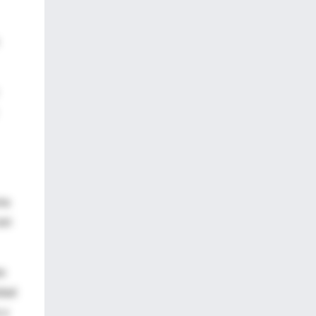
ma
asi
re
idad
 y