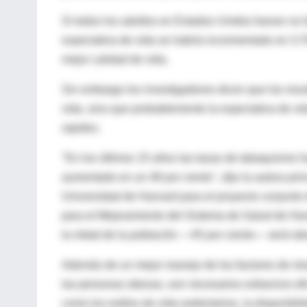
Si todos los adultos en Estados Unidos fueran no
expectativa de vida se habría incrementado en 3,7
mejor calidad de vida.
Sin embargo los investigadores dicen que los resu
vida, sino que probablemente la expectativa de vi
rapidez.
"En los últimos 15 años las tasas de tabaquismo h
aumentado en un 48 por ciento", dijo la autora pri
Universidad de Harvard para el proyecto conjunto
para el Mejoramiento del Sistema de Salud de Harv
la mitad de la población —45 por ciento— será ob
Además de un mejor manejo de los factores de riesg
las personas obesas, son necesarios esfuerzos efi
como los estilos de vida sedentarios, la disponibi