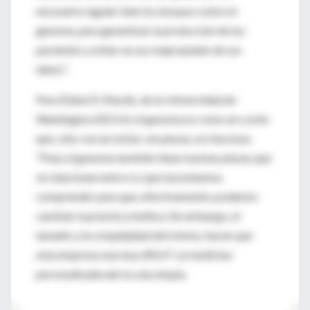
necesario regular bien los ensayos sobre el
genoma, para garantizar la protección de los
pacientes y evitar un uso inapropiado de sus
datos".
Para Elaine R. Mardis, de la Universidad de
Washington (EEUU), el genoma es como un coche
que, sólo con un motor, sin piezas, no funciona.
"Pues el genoma también tiene muchas piezas que
se relacionan entre sí y que necesitamos
comprender para que, efectivamente, podamos
cambiar la práctica médica. Sin embargo, el
tamaño y la complejidad del mismo, hacen que
esta empresa sea muy difícil". La medicina
personalizada aún es una utopía.