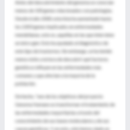
Antes del descubrimiento del genoma se conocían
menos de 100 genes relacionados con patologías.
Desde el año 2000, esta lista ha aumentado hasta
los 2.850 genes implicados en enfermedades
mendelianas, esto es, aquéllas en las que interviene
un único gen. Esto ha ayudado al diagnóstico de
este tipo de trastornos. Sin embargo, se ha tenido
menos éxito a la hora de descubrir qué factores
genéticos influyen en las enfermedades más
comunes y que afectan a la mayoría de la
población.
De hecho, "uno de los objetivos del proyecto
Genoma Humano es transformar el tratamiento de
las enfermedades mayoritarias a través del
conocimiento de sus bases moleculares y de sus
causas genéticas. Y, en esto, sólo hemos dado un