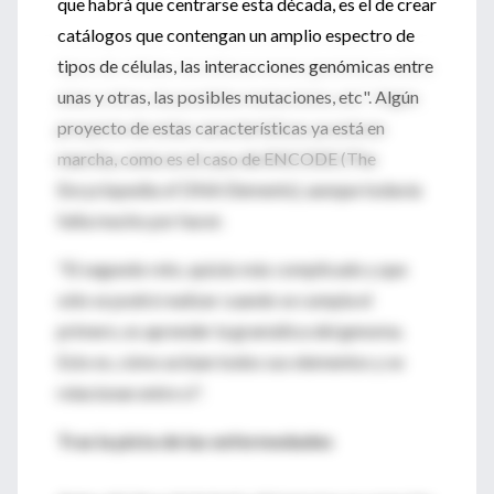
que habrá que centrarse esta década, es el de crear
catálogos que contengan un amplio espectro de
tipos de células, las interacciones genómicas entre
unas y otras, las posibles mutaciones, etc". Algún
proyecto de estas características ya está en
marcha, como es el caso de ENCODE (The
Encyclopedia of DNA Elements), aunque todavía
falta mucho por hacer.
"El segundo reto, quizás más complicado y que
sólo se podrá realizar cuando se cumpla el
primero, es aprender la gramática del genoma.
Esto es, cómo actúan todos sus elementos y se
relacionan entre sí".
Tras la pista de las enfermedades