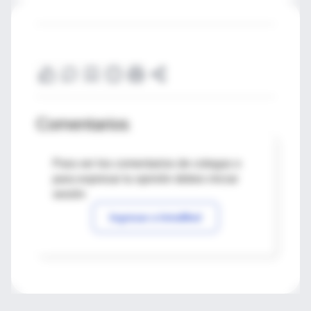
Comentarios
Para ver los comentarios de colegas o
para expresar tu opinión debes iniciar
sesión
Ingresar a IntraMed