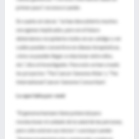
primer paso", reconoce Lander.
En cuanto al cáncer, "se han descubierto muchos
oncogenes implicados, pero en el futuro
deberíamos recopilarlos todos en un catálgo y ver
cuáles pueden convertirse en dianas terapéuticas,
cómo se pueden llegar a relacionar entre ellos,
etc.", dice el investigador. Para esto se han creado
los proyectos 'The Cancer Genome Atlas' y 'The
International Cancer Genome Consortium'.
Lo que falta por venir
"El genoma humano tiene potencial para
revolucionar el cuidado de la salud de las personas,
pero sólo está en sus inicios", concluye Lander.
"Aunque la genómica ha comenzado a mejorar