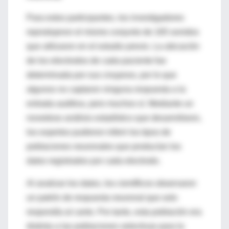
Para estos participantes, los investigadores
reprodujeron el mismo conjunto de 165 sonidos
que utilizaron en el estudio previo. La ubicación
de los electrodos de cada paciente fue
determinada por sus cirujanos, por lo que
algunos no captaron ninguna respuesta a la
entrada auditiva, pero muchos sí. Mediante un
novedoso análisis estadístico que desarrollaron,
los expertos pudieron inferir los tipos de
poblaciones neuronales que producían los
datos registrados por cada electrodo.
Al analizar los datos, los científicos observaron
un patrón de respuesta neuronal que solo
respondía al canto. Por tanto, esta población era
distinta a las poblaciones selectivas para la