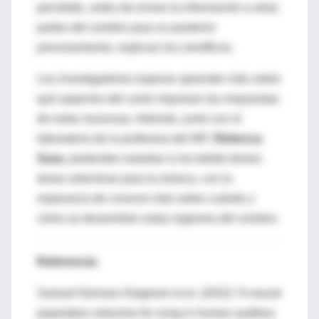
percibido, antes de enviar la información a otras
partes del cerebro para su posterior
procesamiento, explican los científicos.
Los investigadores esperan aprender más sobre
qué aspectos del canto impulsan las respuestas
de estas neuronas. Además, junto con el
laboratorio de la profesora del MIT,
Rebecca
Saxe,
pretenden estudiar si los bebés tienen
áreas selectivas para la música, con la
esperanza de conocer más sobre cuándo y
cómo se desarrollan estas regiones del cerebro.
Referencia:
Samuel Norman-Haignere et al. (2022) “A neural
population selective for song in human auditory