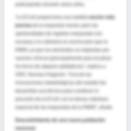
participantes durante varios años.
“La ECoG proporciona una medida
mucho más
precisa
de la respuesta neural, pero las
oportunidades de registrar respuestas son
escasas y la cobertura es mucho peor que la
RMNf, ya que los electrodos se implantan por
razones clínicas (principalmente para localizar
los focos de ataques epilépticos)”, explica a
SINC Norman-Haignere. “Una de las
innovaciones metodológicas del estudio fue
desarrollar una técnica para combinar la
precisión de la ECoG con la densa cobertura
espacial de las respuestas de la RMNf”, añade.
Descubrimiento de una nueva población
neuronal