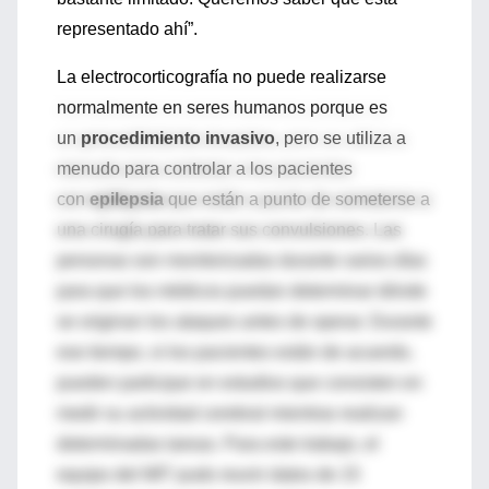
representado ahí”.
La electrocorticografía no puede realizarse
normalmente en seres humanos porque es
un
procedimiento invasivo
, pero se utiliza a
menudo para controlar a los pacientes
con
epilepsia
que están a punto de someterse a
una cirugía para tratar sus convulsiones. Las
personas son monitorizadas durante varios días
para que los médicos puedan determinar dónde
se originan los ataques antes de operar. Durante
ese tiempo, si los pacientes están de acuerdo,
pueden participar en estudios que consisten en
medir su actividad cerebral mientras realizan
determinadas tareas. Para este trabajo, el
equipo del MIT pudo reunir datos de 15