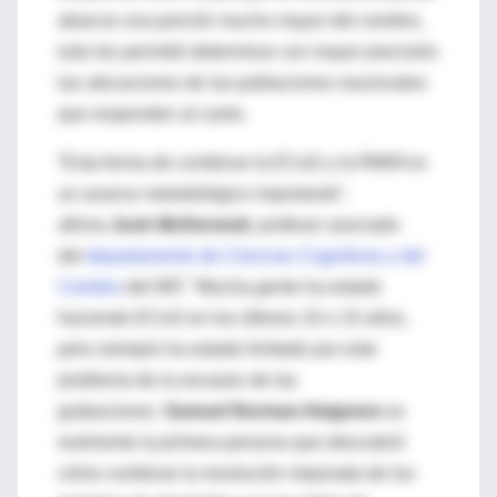
abarcar una porción mucho mayor del cerebro,
esto les permitió determinar con mayor precisión
las ubicaciones de las poblaciones neuronales
que responden al canto.
“Esta forma de combinar la ECoG y la RMNf es
un avance metodológico importante”,
afirma
Josh McDermott
, profesor asociado
del
departamento de Ciencias Cognitivas y del
Cerebro
del MIT. “Mucha gente ha estado
haciendo ECoG en los últimos 10 o 15 años,
pero siempre ha estado limitado por este
problema de la escasez de las
grabaciones.
Samuel Norman-Haignere
es
realmente la primera persona que descubrió
cómo combinar la resolución mejorada de los