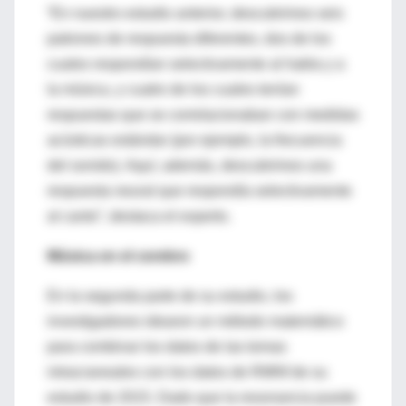
“En nuestro estudio anterior, descubrimos seis
patrones de respuesta diferentes, dos de los
cuales respondían selectivamente al habla y a
la música, y cuatro de los cuales tenían
respuestas que se correlacionaban con medidas
acústicas estándar (por ejemplo, la frecuencia
del sonido). Aquí, además, descubrimos una
respuesta neural que respondía selectivamente
al canto”, destaca el experto.
Música en el cerebro
En la segunda parte de su estudio, los
investigadores idearon un método matemático
para combinar los datos de las tomas
intracraneales con los datos de RMNf de su
estudio de 2015. Dado que la resonancia puede