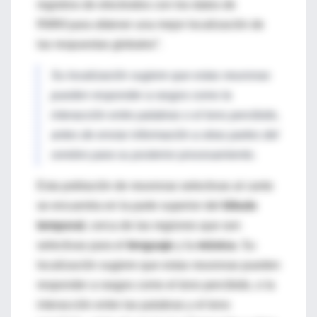
registros de electrodos con los datos de
RMNf para obtener una mejor localización de
las respuestas globales”.
Su localización sugiere que estas neuronas
pueden responder a rasgos como la
interacción entre palabras o el tono percibido,
antes de enviar información a otras partes del
cerebro para su posterior procesamiento.
Esta población de neuronas selectivas al canto
se encuentra en la parte superior del
lóbulo
temporal
, cerca de las regiones que son
selectivas para el
lenguaje
y la
música
. Su
localización sugiere que estas neuronas pueden
responder a rasgos como el tono percibido, o la
interacción entre las palabras y el tono