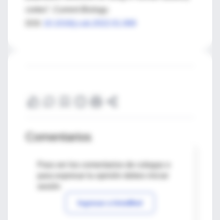
cortex”.
Current Biology
.
DOI:
10.1016/j.cub.2022.01.069
Comentarios
Para ver los comentarios de colegas o
para expresar tu opinión debes iniciar
sesión
Ingresar a IntraMed