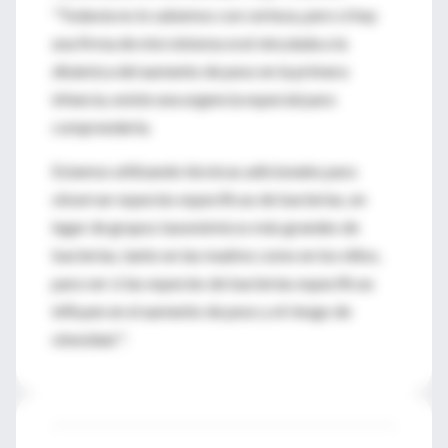
"Todavía no lo sabemos con certeza, pero si hay
una firma de microbioma oral vinculada a la
dinámica del aumento de peso en la primera
infancia, existe una urgencia especial para
comprenderla.
Estamos utilizando técnicas adicionales para
observar especies específicas de bacterias, en
lugar de grupos taxonómicos más grandes de
bacterias, tanto en las madres como en los niños,
para ver si las especies de bacterias específicas
influyen en el aumento de peso y el riesgo de
obesidad ".