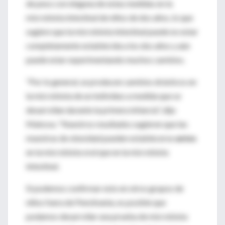
de peso con ninguna de estas medidas en la
microbiota intestinal de niños de dos años, lo que
sugiere que la microbiota intestinal puede no estar
completamente establecida a los dos años y aún
puede estar experimentando muchos cambios.
"Por lo general, se producen cambios drásticos en
la microbiota de un individuo a medida que se
desarrollan durante la primera infancia", dijo
Makova. "Nuestros resultados sugieren que las
muestras de obesidad pueden establecerse
antes
en la microbiota oral que en la microbiota
intestinal.
Si podemos confirmar esto en otros grupos de
niños fuera de Pensilvania, es posible que
podamos desarrollar una prueba de microbiota