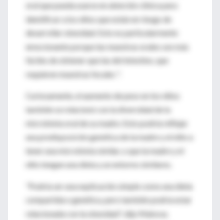
oral que pueda usarse en atención clínica para
identificar a los niños que están en riesgo de
desarrollar obesidad. Esto es particularmente
emocionante porque las muestras orales son más
fáciles de obtener que las del intestino, que
requieren muestras fecales ".
Curiosamente, el aumento de peso en los niños
también se relacionó con la diversidad de la
microbiota oral de su madre. Esto podría reflejar
una predisposición genética de la madre y el niño a
tener una microbiota similar, o que la madre y el
niño tengan una dieta y un entorno similares.
"Podría ser una explicación simple como una dieta
compartida o genética, pero también podría estar
relacionada con la obesidad", dijo Makova.