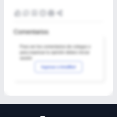
Comentarios
Para ver los comentarios de colegas o
para expresar tu opinión debes iniciar
sesión
Ingresar a IntraMed