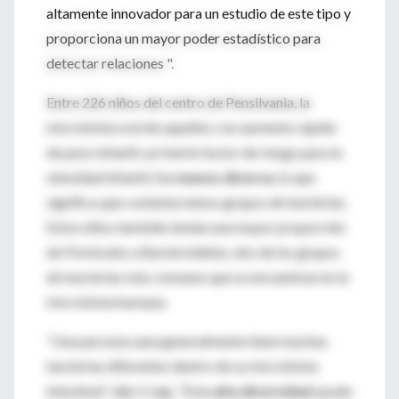
altamente innovador para un estudio de este tipo y
proporciona un mayor poder estadístico para
detectar relaciones ".
Entre 226 niños del centro de Pensilvania, la
microbiota oral de aquellos con aumento rápido
de peso infantil, un fuerte factor de riesgo para la
obesidad infantil, fue
menos diversa
, lo que
significa que contenía menos grupos de bacterias.
Estos niños también tenían una mayor proporción
de Firmicutes a Bacteroidetes, dos de los grupos
de bacterias más comunes que se encuentran en la
microbiota humana.
"Una persona sana generalmente tiene muchas
bacterias diferentes dentro de su microbiota
intestinal", dijo Craig. "Esta
alta diversidad
ayuda