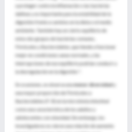
a proteger contra la inflamación o las bacterias
dañinas y es importante para la estabilidad de la
digestión frente a cambios en la dieta o el medio
ambiente. También hay un cierto equilibrio de
estos dos grupos de bacterias comunes,
Firmicutes y Bacteroidetes, que tiende a funcionar
mejor en condiciones sanas normales, y las
interrupciones de ese equilibrio podrían conducir a
la desregulación en la digestión ".
En ocasiones, se observa una
menor diversidad
y
una mayor proporción de Firmicutes a
Bacteroidetes (F: B) en la microbiota intestinal
como una característica de los adultos y
adolescentes con obesidad. Sin embargo, los
investigadores no vieron una relación de aumento