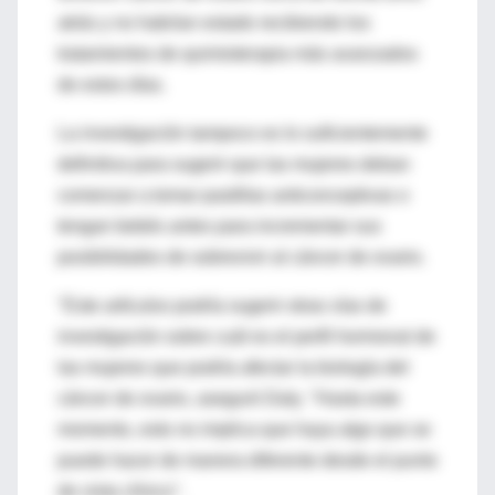
atrás y no habrían estado recibiendo los
tratamientos de quimioterapia más avanzados
de estos días.
La investigación tampoco es lo suficientemente
definitiva para sugerir que las mujeres deban
comenzar a tomar pastillas anticonceptivas o
tengan bebés antes para incrementar sus
posibilidades de sobrevivir al cáncer de ovario.
"Este artículos podría sugerir otras vías de
investigación sobre cuál es el perfil hormonal de
las mujeres que podría afectar la biología del
cáncer de ovario, aseguró Daly. "Hasta este
momento, esto no implica que haya algo que se
puede hacer de manera diferente desde el punto
de vista clínico".