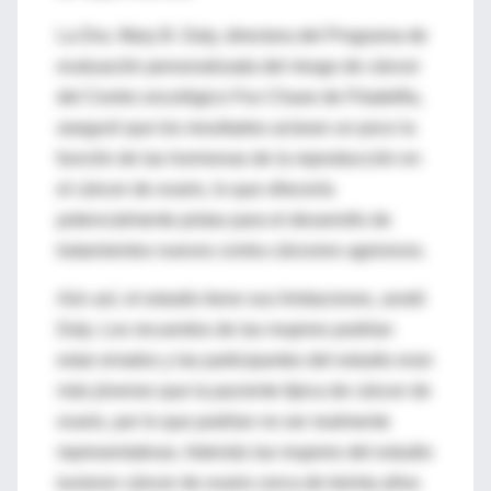
La Dra. Mary B. Daly, directora del Programa de
evaluación personalizada del riesgo de cáncer
del Centro oncológico Fox Chase de Filadelfia,
aseguró que los resultados aclaran un poco la
función de las hormonas de la reproducción en
el cáncer de ovario, lo que ofrecería
potencialmente pistas para el desarrollo de
tratamientos nuevos contra cánceres agresivos.
Aún así, el estudio tiene sus limitaciones, anotó
Daly. Los recuerdos de las mujeres podrían
estar errados y las participantes del estudio eran
más jóvenes que la paciente típica de cáncer de
ovario, por lo que podrían no ser realmente
representativas. Además las mujeres del estudio
tuvieron cáncer de ovario cerca de treinta años