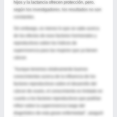
hijos y la lactancia ofrecen protección, pero,
según los investigadores, los resultados no son
constantes.
Sin embargo, es menos lo que se sabe acerca
de los efectos de esos factores hormonales y
reproductivos sobre los índices de
supervivencia para las mujeres que ya tienen
cáncer.
"Aunque tenemos relativamente buenos
conocimientos acerca de la influencia de los
factores reproductivos sobre el desarrollo del
cáncer de ovario, el conocimiento es limitado en
cuanto a los factores reproductivos que podrían
influir sobre la supervivencia luego del
diagnóstico de esta grave enfermedad", aseguró