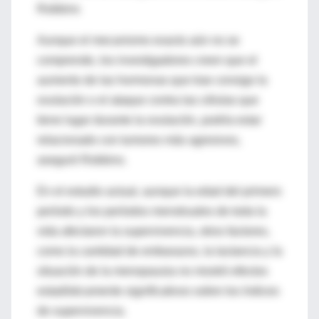
Robbins
Aunque el mecanismo exacto aún no se
comprende, los investigadores creen que el
aumento de las hormonas que trae consigo la
ovulación o el ataque contra las células que
tiene lugar durante la ovulación, podría estar
relacionado con tumores más agresivos,
aseguró Robbins.
En el estudio actual, aunque la edad del primero
período y los períodos menstruales de toda la
vida afectaron la supervivencia, otros factores,
como la cantidad de embarazos, la lactancia y la
situación de la menopausia no mostró efectos
estadísticamente significativos sobre los índices
de supervivencia.