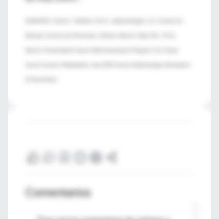
(FUENTES: Cheryl L. Robbins, Ph.D., epidemiologist, U.S. Centers for
Disease Control and Prevention, Atlanta; Mary B. Daly, M.D., Ph.D.,
director, Personalized Cancer Risk Assessment Program, Fox Chase
Cancer Center, Philadelphia; July 2009 Cancer Epidemiology, Biomarkers
& Prevention).
Comentarios