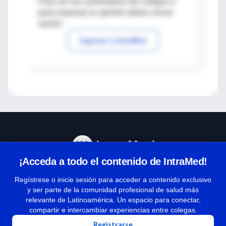
Para ver los comentarios de colegas o
para expresar tu opinión debes iniciar
sesión
Ingresar a IntraMed
¡Acceda a todo el contenido de IntraMed!
Centro de Ayuda
Regístrese o inicie sesión para acceder a contenido exclusivo
y ser parte de la comunidad profesional de salud más
relevante de Latinoamérica. Un espacio para conectar,
Términos y condiciones
compartir e intercambiar experiencias entre colegas.
| Políticas de privacidad
Registrarse