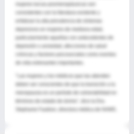
mujeres turcas posmenopáusicas son
consistentes con la literatura existente y
enfatizan la alta prevalencia de síntomas
depresivos en mujeres de mediana edad,
particularmente aquellas con antecedentes de
depresión o ansiedad, afecciones de salud
crónicas y factores psicosociales como eventos
de vida estresantes importantes.
"Las mujeres y los médicos que las atienden
deben ser conscientes de que la transición a la
menopausia es un período de vulnerabilidad en
términos de estado de ánimo", dice la Dra.
Stephanie Faubion, directora médica de NAMS.