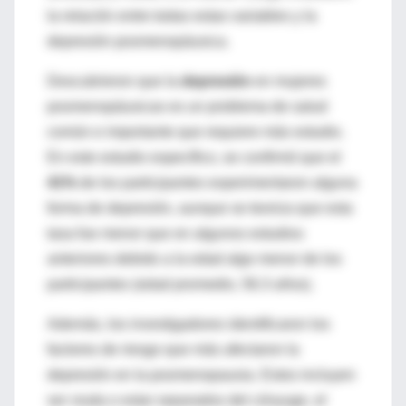
la relación entre todas estas variables y la
depresión posmenopáusica.
Descubrieron que la
depresión
en mujeres
posmenopáusicas es un problema de salud
común e importante que requiere más estudio.
En este estudio específico, se confirmó que el
41%
de los participantes experimentaron alguna
forma de depresión, aunque se teoriza que esta
tasa fue menor que en algunos estudios
anteriores debido a la edad algo menor de los
participantes (edad promedio, 56.3 años).
Además, los investigadores identificaron los
factores de riesgo que más afectaron la
depresión en la posmenopausia. Estos incluyen
ser viuda o estar separados del cónyuge, el