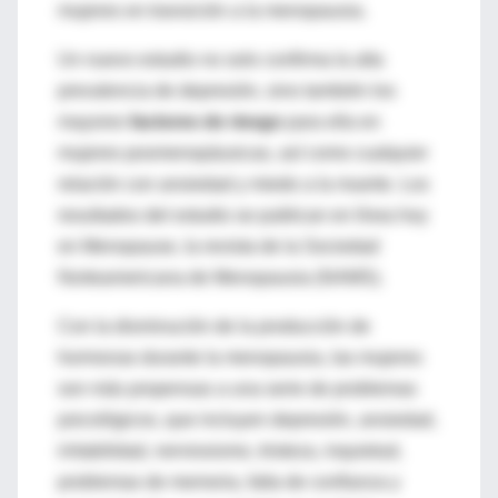
mujeres en transición a la menopausia.
Un nuevo estudio no solo confirma la alta
prevalencia de depresión, sino también los
mayores
factores de riesgo
para ella en
mujeres posmenopáusicas, así como cualquier
relación con ansiedad y miedo a la muerte. Los
resultados del estudio se publican en línea hoy
en Menopause, la revista de la Sociedad
Norteamericana de Menopausia (NAMS).
Con la disminución de la producción de
hormonas durante la menopausia, las mujeres
son más propensas a una serie de problemas
psicológicos, que incluyen depresión, ansiedad,
irritabilidad, nerviosismo, tristeza, inquietud,
problemas de memoria, falta de confianza y