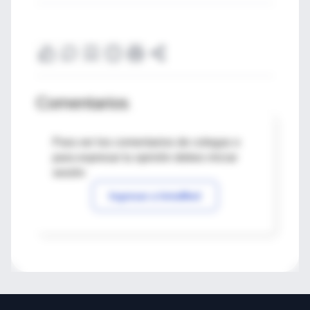
Comentarios
Para ver los comentarios de colegas o
para expresar tu opinión debes iniciar
sesión
Ingresar a IntraMed