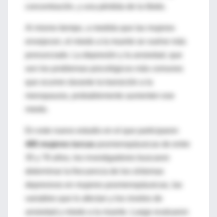
concentración, y una pérdida de la libido.
Al mismo tiempo, a medida que las mujeres
envejecen, el miedo a la muerte se vuelve más
pronunciado. La depresión y la ansiedad, que
son los problemas psicológicos más comunes
que ocurren durante la transición a la
menopausia, probablemente aumenten ese
miedo.
En este nuevo estudio en el que participaron
485 mujeres turcas
posmenopáusicas de entre
35 y 78 años, los investigadores buscaron
determinar la frecuencia de los síntomas
depresivos en mujeres posmenopáusicas, las
variables que lo afectan y los niveles de
ansiedad y miedo a la muerte. Luego evaluaron