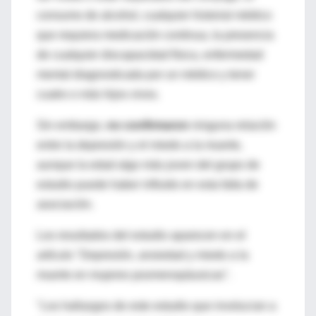
consumo de alcohol, cualquier historial médico
que requiera medicación continua, la presencia
de cualquier discapacidad física, enfermedad
mental diagnosticada por un médico y tener
cuatro o más hijos vivos.
Sin embargo,
no confirmaron
ninguna relación
entre la depresión y el miedo a la muerte,
aunque la edad algo más joven del grupo de
estudio puede haber influido en esta falta de
asociación.
Los resultados del estudio aparecen en el
artículo "Depresión, ansiedad y miedo a la
muerte en mujeres posmenopáusicas".
"Los hallazgos de este estudio que involucran a