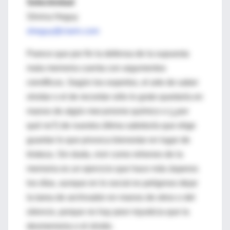
Selectividad
Silvina Heguy
sheguy@clarin.com
Parece que por fin la defensa de la supuesta
mala memoria cuenta con argumentos
científicos. Según los expertos, el arte de saber
olvidar o el de recordar sólo lo grato quedaría en
manos de algún mecanismo químico o (¿por
qué no?) de nuestra última sabiduría que elige
guardar lo que provoca bienestar en lugar de
tristeza. Sin duda, vivir como rehenes de la
memoria es un ejercicio que hace más ásperos
los días, aunque en lo social es peligroso dejar
la tarea de archivador en manos de otros o del
silencio, porque no hay peor injusticia que la
desmemoria o el olvido.