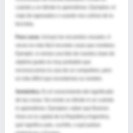
cuándo y un dónde lo aprendimos. Ejemplos: el
viaje de egresados o cuando nos caímos de la
bicicleta.
Para caras
. Incluye los recuerdos visuales. A
veces es más fácil recordar caras que nombres.
Ejemplo: si vemos una foto de nuestra clase de
séptimo grado es muy probable que
reconozcamos la cara de un compañero, pero
es más difícil que recordemos su nombre.
Semántica.
Es el conocimiento del significado
de las cosas. No existe un dónde ni un cuándo
lo aprendimos. Ejemplos: saber que Buenos
Aires es la capital de la República Argentina,
qué significa auto, cuchillo, o qué países