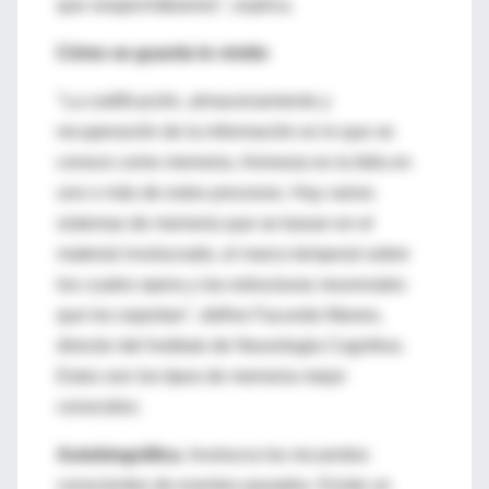
que sospechábamos", explica.
Cómo se guarda lo vivido
"La codificación, almacenamiento y
recuperación de la información es lo que se
conoce como memoria. Amnesia es la falla en
uno o más de estos procesos. Hay varios
sistemas de memoria que se basan en el
material involucrado, el marco temporal sobre
los cuales opera y las estructuras neuronales
que los soportan", define Facundo Manes,
director del Instituto de Neurología Cognitiva.
Estos son los tipos de memoria mejor
conocidos:
Autobiográfica.
Involucra los recuerdos
conscientes de eventos pasados. Existe un