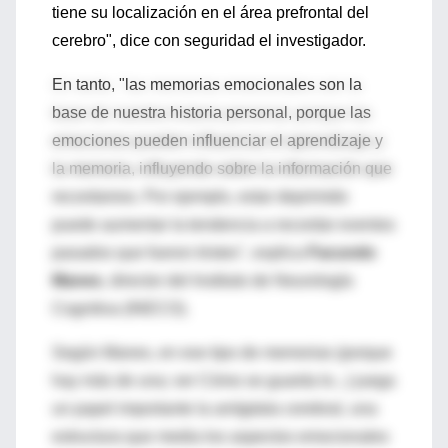
tiene su localización en el área prefrontal del
cerebro", dice con seguridad el investigador.
En tanto, "las memorias emocionales son la
base de nuestra historia personal, porque las
emociones pueden influenciar el aprendizaje y
la memoria, influyendo sobre la información que
recordamos. Por ejemplo, estar deprimido
puede aumentar la tendencia a recordar eventos
pasados que fueron tristes", explica
Facundo
Manes
, director del Instituto de Neurología
Cognitiva (INECO).
Según Manes, en ese tipo de memorias (porque
hay más de una; ver Cómo se guarda lo...) juega
un papel importante la amígdala cerebral, una
estructura que media los aspectos emocionales