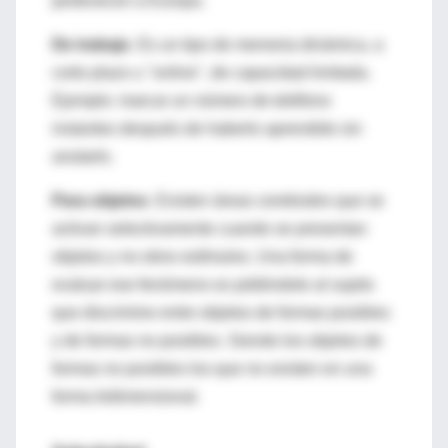
pertenecen a Europa.
De trabajo
. Es un tipo de memoria dinámica, a
corto plazo u "online", de capacidad limitada.
Ejemplo: marcar un número de teléfono
instantes después de haberlo aprendido sin
anotarlo.
Para objetos
. Existen áreas cerebrales que se
activan selectivamente cuando se presentan
objetos y no otros estímulos. Una forma de
evaluar ese fenómeno es pidiéndole al sujeto
que discrimine entre objetos de formas posibles
y de formas no posibles. Siendo los objetos de
formas no posibles los que no existen en una
forma tridimensional.