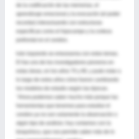
de la codificación de las memorias, el
aprendizaje emocional y la evocación (el poder
recordar) interactuando con estructuras
específicas como el hipocampo y la corteza
prefrontal en el cerebro.
Iván Izquierdo se entusiasma con estos temas.
El fue uno de los investigadores pioneros en
estas áreas, en los años 70 y 80, y pudo notar a
lo largo de estos años cómo fueron cambiando
los modelos de estudio según las épocas.
"Ahora podemos saber mucho más porque las
herramientas que tenemos para estudiar el
cerebro ya no son solamente la observación o
algún tipo de análisis: hoy contamos con la
bioquímica, que nos permite saber más de lo