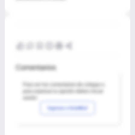
Comentarios
Para ver los comentarios de colegas o
para expresar tu opinión debes iniciar
sesión
Ingresar a IntraMed