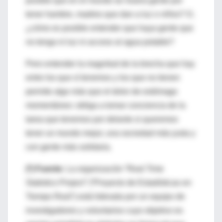
posible que en el mundo se muera gente por
tener hambre, madres que dan a luz o niños? O,
¿cómo es posible entender que haya gente que
no tenga ni luz ni acceso al agua potable?
Pero entender la magnitud de la brecha que hay
entre los que sí tenemos y los que no tienen
permite algo más que el dolor de estómago
momentáneo: obliga a tomar conciencia de la
tarea que tenemos por delante si queremos
tener un mundo mejor, una sociedad más justa y
con gente más solidaria.
(*) Fuente:
La organización “Real Time
Statistics Project” (“Proyecto de Estadísticas en
Tiempo Real”) está liderada por un equipo de
investigadores y voluntarios cuyo objetivo es