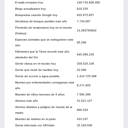
E-mails enviados hoy
149.733.606.480
Blogs actualizados hoy
616.235
Búsquedas usando Google hoy
820.875.857
Hectáreas de bosque perdido este año
7.734.097
Promedio de temperatura hoy en el mundo
14,565795802
(Celsius)
Especies animales que se extinguieron este
95.296
año
Kilómetros que la Tierra recorrió este año
645.088.226
alrededor del Sol
Gente obesa en el mundo hoy
339.525.109
Gente que murió de hambre hoy
20.396
Gente sin acceso a agua potable
1.414.725.498
Muertes por enfermedades contagiosas este
9.271.905
año
Muertes de niños menores de 5 años
7.580.399
Abortos este año
31.621.107
Abortos debidos a peligros de muerte de la
866.333
madre
Muertes de madres en el parto
433.167
Gente infectada con HIV/sida
32.165.836