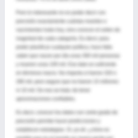
Pero lo interesante no es poder decir con
precisión exactamente cuántas muertes o
nacimientos hubo hoy, sino conocer el orden de
magnitud de cada categoría. Es decir, para
poder planificar cualquier política, hace falta
saber que nacen por día unas 300 mil personas
y mueren unas 100 mil. Ese dato es suficiente
en términos macro. No importa si fueron 320 o
280 mil, pero seguro que no fueron 15 millones
ni 10 mil. De eso se trata: de tener
aproximaciones confiables.
Es decir, conocer los datos con cierto grado de
precisión permite hacer predicciones y
establecer estrategias. Sí, ya sé: ¿cómo es