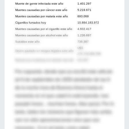
Muerte de gente infectada este año
1.401.297
Muertes causadas por cáncer este año
5.219.671
Muertes causadas por malaria este año
693.069
Cigarrillos fumados hoy
10.884.183.972
Muertes causadas por el cigarrillo este año
4.602.417
Muertes causadas por alcohol este año
1.236.697
Suicidios este año
736.387
U$S
Dinero gastado en drogas ilegales este año
274.716.058.798
Muertes por accidentes de tránsito este año
872.837
Por supuesto, desde que yo escribí este artículo
(el 8 de septiembre de 2009 alrededor de las 8
de la noche hora de Buenos Aires) hasta el
momento en el que usted lo está leyendo, han
pasado horas... muchas horas, días quizá. Por lo
tanto, todos los números que figuran más arriba
son no sólo aproximaciones sino que son
inexactos. Yo lo sé tanto como usted.