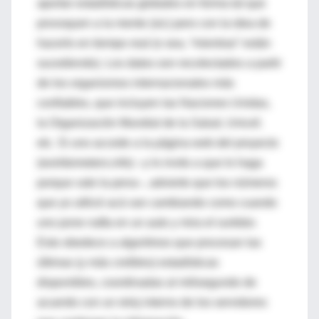
aportar estadísticas globales en forma tal que
provoquen a la mente (sic) pero con la idea de
hacerlo en tiempo real (o sea, “mientras” están
sucediendo). Los datos son recolectados a partir
de los organismos internacionales más
confiables, que incluyen las Naciones Unidas,
la Organización Mundial de la Salud, Unicef,
etc. Si uno accede a la página web del proyecto
(worldometers.info) –y lo invito a que lo haga
porque vale la pena–, advierte que los números
que yo utilicé acá van cambiando como cuando
uno pone nafta en un auto y mira el surtidor.
Esto obedece a algoritmos que procesan las
últimas (y más creíbles) estadísticas
disponibles, coordinadas al milisegundo de
acuerdo con un reloj interno de los servidores