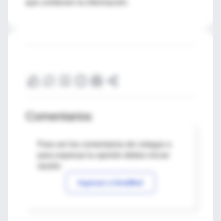
que contienen la información.
Comentarios
Para ver los comentarios de colegas o
para expresar tu opinión debes iniciar
sesión
Ingresar a IntraMed