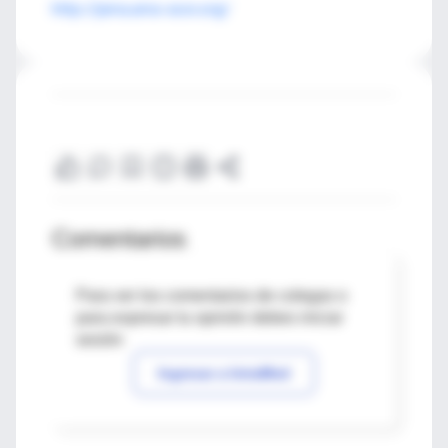
http://jama.ama-assn.org/
Comentarios
Para ver los comentarios de colegas o
para expresar tu opinión debes iniciar
sesión
Ingresar a IntraMed