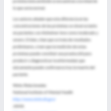
proteína beta amiloide se encuentran a la mitad de
lo que sería normal.
Los autores añaden que esta diferencia en las
concentraciones de las proteínas se observa tanto
en pacientes con Alzheimer leve como moderado y
severo. Si bien, citan que se trata de resultados
preliminares, creen que la medición de estas
proteínas puede constituir una prueba útil para
predecir o diagnosticar la enfermedad, que
únicamente puede confirmarse tras la muerte del
paciente.
Webs Relacionadas
National Institute of Mental Health
http://www.nimh.nih.gov/
JAMA