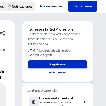
Iniciar sesión
Registrarse
tos
Notificaciones
¡Súmese a la Red Profesional!
Regístrese en IntraMed y conecte con
profesionales de la salud de toda
Latinoamérica.
2010
+1.1 M profesionales de la salud
Impulse su perfil
Registrarse
ión
Iniciar sesión
l.
Contenido sugerido
Dormir mal amenta el
"Nuestros resultados son
riesgo de hipertensión en