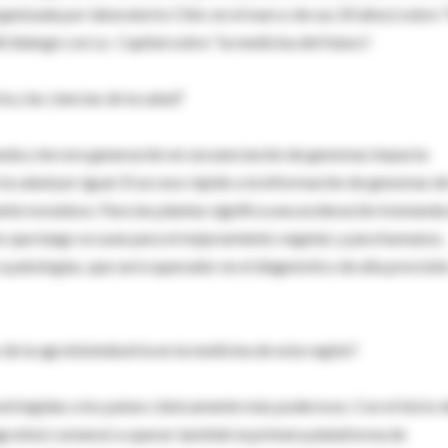
rganizada por laboratorio Cibic en el marco de sus 20 años) sobre “
llí dialogó con La Capital sobre “la medicina del futuro”.
 y las ciencias de la salud?
unda y tercera generación en secuenciación de genomas impacta
 la salud por igual. El acceso rápido a la información de genomas de
e novedoso. Para las plantas significa una aceleración tremenda
 que luego se usan para el mejoramiento vegetal, y para humanos,
patologías, que será superador en el diagnóstico de alta precisión
e la agrobioindustria en la medicina de esta región?
ringidas a los países clásicamente más poderosos. Con el inicio d
agrobio) comenzó a operar también la primera plataforma de