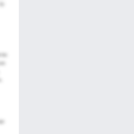
El
 las
 en
,
el