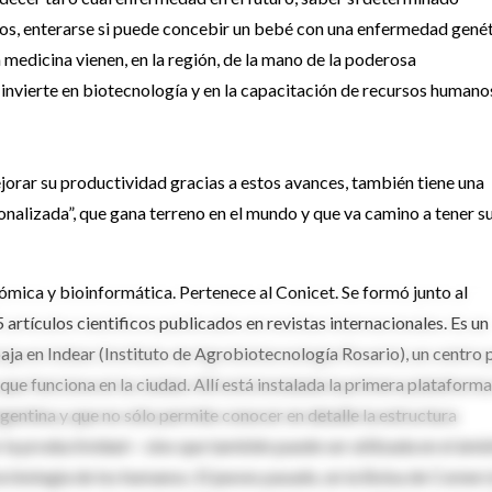
os, enterarse si puede concebir un bebé con una enfermedad genét
la medicina vienen, en la región, de la mano de la poderosa
 invierte en biotecnología y en la capacitación de recursos humano
jorar su productividad gracias a estos avances, también tiene una
nalizada”, que gana terreno en el mundo y que va camino a tener s
ómica y bioinformática. Pertenece al Conicet. Se formó junto al
rtículos cientificos publicados en revistas internacionales. Es un
baja en Indear (Instituto de Agrobiotecnología Rosario), un centro 
 que funciona en la ciudad. Allí está instalada la primera plataform
entina y que no sólo permite conocer en detalle la estructura
 la productividad— sino que también puede ser utilizada en el ámb
a biología de los humanos. El jueves pasado, en la Bolsa de Comerc