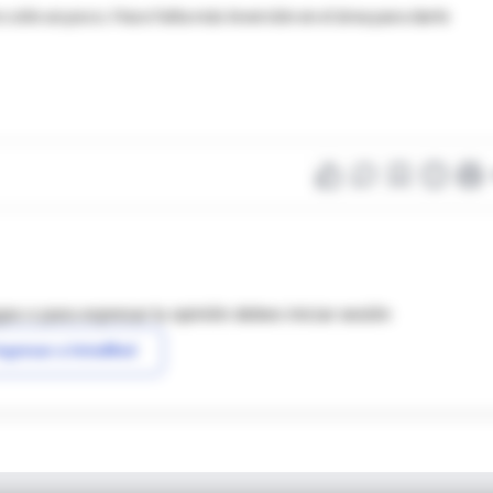
lo un poco. Hace falta más inversión en el área para darle
as o para expresar tu opinión debes iniciar sesión
ngresar a IntraMed