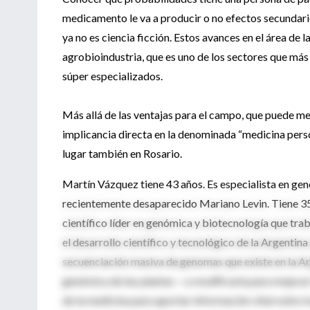
medicamento le va a producir o no efectos secundari
ya no es ciencia ficción. Estos avances en el área de 
agrobioindustria, que es uno de los sectores que más
súper especializados.
Más allá de las ventajas para el campo, que puede me
implicancia directa en la denominada “medicina perso
lugar también en Rosario.
Martín Vázquez tiene 43 años. Es especialista en gen
recientemente desaparecido Mariano Levin. Tiene 35 a
científico líder en genómica y biotecnología que tra
el desarrollo científico y tecnológico de la Argentina
secuenciación masiva de genomas que existe en la Arg
genómica de las plantas —y modificarla para mejorar
de la medicina para aportar información vital sobre l