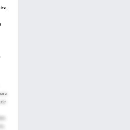
ica,
s
u
para
a de
ito
io,