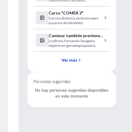
consistentes con datos
embarazadas
experimentales que sugieren un
vínculo causal entre la privación de
Curso "COMER 2"
sueño aguda y severa y la
Curso a distancia exclusivo para
hipertensión"
usuarios de IntraMed.
Caminar también previene
Lo afirma Fernando Taragano,
trastornos mentales
experto en gerontopsiquiatría.
Ver más
Personas sugeridas
No hay personas sugeridas disponibles
en este momento