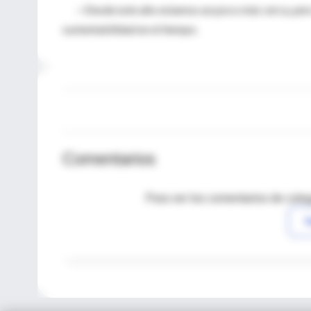
—Desde este año estamos un poco más cerca, pero só
sustentabilidad en el tiempo.
Comentarios
Para ver los comentarios de coleg
I