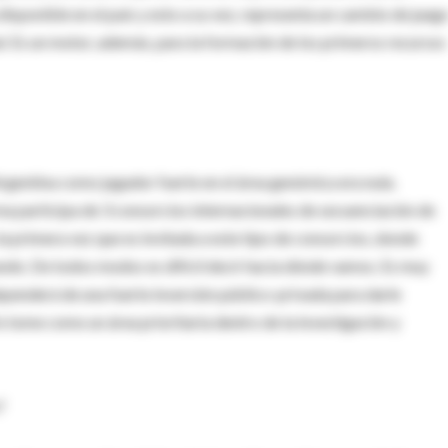
isponible en el país y esto a su vez, representa un cambio de jueg
l. Es un motor, además, para la formación de los primeros recursos
rgentina como jugador fuerte en el área genómica era nula.
ma participa de 3 consorcios internacionales de secuenciación de
a primera vez que es invitada a este tipo de consorcios, donde
ndo. De todos modos es difícil decir hacia dónde vamos. Es muy
ependerá de una fuerte inversión público-privada para darle
o tome como un área prioritaria dentro de la investigación y
?