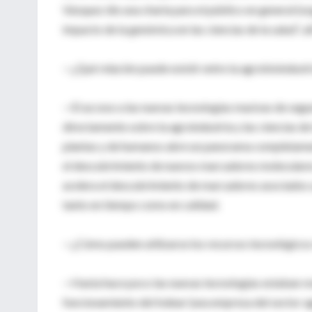
Vázquez dio una charla para el público en general (o
impacto de la genómica en las ciencias de la salud”, a
—¿Qué relación puede existir entre la agrobioindustria
—El acceso a las nuevas tecnologías masivas de seg
directamente sobre la agroindustria y las ciencias de
plantas y de humanos abre un panorama completament
el descubrimiento de nuevos marcadores moleculares
acelera el descubrimiento de marcadores asociados a 
tanto en tiempo como en calidad.
—¿Cómo pueden utilizarse los recursos tecnológicos d
—Hasta hace poco las nuevas tecnologías estaban rest
funcionamiento del Indear (una empresa del sector 