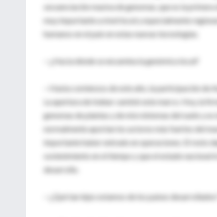
secuenciación masiva de genomas, que es la primera d
muy importante a nivel local y especialmente regiona
humanos en el país en estas nuevas tecnologías.
—¿Hacia dónde se encamina la genómica local?
—Hasta comienzos de este año, la participación de A
La apertura de Indear cambió este marco. Hoy, la fir
genomas de plantas y de microbiomas del suelo y es l
normalmente aportan los actores más fuertes del mu
importante haber entrado en operaciones. El resto d
sostenimiento en el tiempo y que el estado nacional l
desarrollo.
—¿Qué tan lejos estamos de los países desarrollados