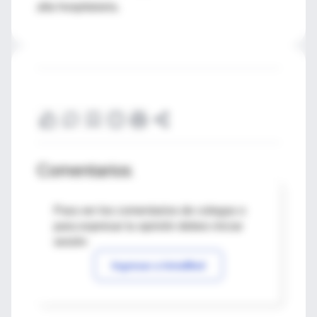
alta hospitalaria.
Comentarios
Para ver los comentarios de colegas o
para expresar tu opinión debes iniciar
sesión
Ingresar a IntraMed