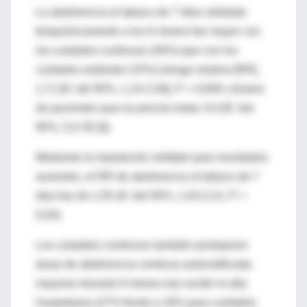
La abstinencia al tabaco de 7 días validada
bioquímicamente a los 6 meses fue mayor con
los cuidados continuos (26%) que con los
cuidados estándar (15%) (riesgo relativo [RR],
1,71 [IC del 95%, 1,14-2,56], P = 0,009; número
de pacientes que es preciso tratar, 9,4 [IC del
95%, 5,4-35,5]).
Mediante la imputación múltiple para resultados
ausentes, el RR de abstinencia al tabaco de 7
días fue de 1,55 (IC del 95%, 1,03-2,21; P =
0,04).
Los cuidados continuos también produjeron
tasas de abstinencia continua autonotificada
mayores durante 6 meses tras recibir el alta
hospitalaria (27% frente a 16% para cuidados