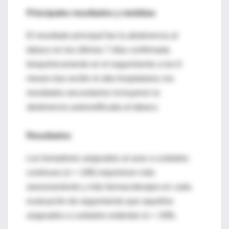
Principales resultados y medidas
El resultado principal fue la abstinencia al
tabaco en los últimos 7 días confirmada
bioquímicamente en el seguimiento a los 6
meses tras recibir el alta hospitalaria; los
resultados secundarios incluyeron la
abstinencia autonotificada al tabaco.
Resultados
Los fumadores asignados al azar a cuidados
continuos (n = 198) requirieron más
asesoramiento y más farmacoterapia en cada
evaluación de seguimiento que aquellos
asignados a cuidados estándar (n = 199).