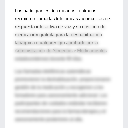
Los participantes de cuidados continuos
recibieron llamadas telefónicas automáticas de
respuesta interactiva de voz y su elección de
medicación gratuita para la deshabituación
tabáquica (cualquier tipo aprobado por la
Administración de Alimentos y Medicamentos
estadounidense) durante 90 días.
Las llamadas telefónicas automáticas
promovieron la deshabituación, proporcionaron
gestión de la medicación y escogieron a los
fumadores para asesoramiento adicional. Los
participantes de cuidados estándar recibieron
recomendaciones para la farmacoterapia y el
asesoramiento posteriores al alta.