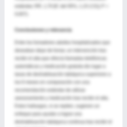
estándar; RR, 1,70 [IC del 95%, 1,15-2,51]; P =
0,007).
Conclusiones y relevancia
Entre los fumadores adultos hospitalizados que
deseaban dejar de fumar, un intervención tras
recibir el alta que ofrecía llamadas telefónicas
automáticas y medicación gratuita dio lugar a
tasas de deshabituación tabáquica superiores a
los 6 meses en comparación con una
recomendación estándar de utilizar
asesoramiento y medicación tras recibir el alta.
Estos hallazgos, si se repiten, sugieren un
enfoque para ayudar a lograr una
deshabituación tabáquica continua tras recibir el