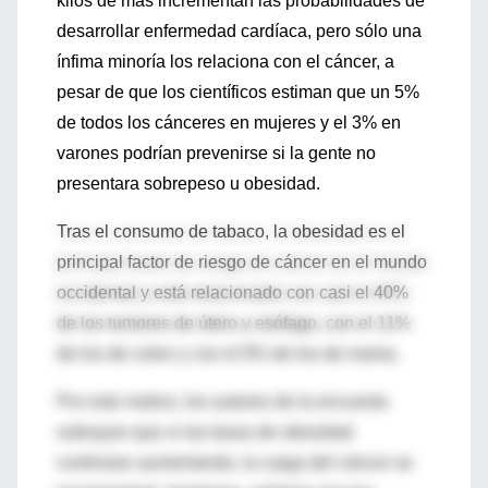
kilos de más incrementan las probabilidades de
desarrollar enfermedad cardíaca, pero sólo una
ínfima minoría los relaciona con el cáncer, a
pesar de que los científicos estiman que un 5%
de todos los cánceres en mujeres y el 3% en
varones podrían prevenirse si la gente no
presentara sobrepeso u obesidad.
Tras el consumo de tabaco, la obesidad es el
principal factor de riesgo de cáncer en el mundo
occidental y está relacionado con casi el 40%
de los tumores de útero y esófago, con el 11%
de los de colon y con el 9% de los de mama.
Por esto motivo, los autores de la encuesta
subrayan que si las tasas de obesidad
continúan aumentando, la carga del cáncer se