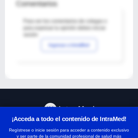
Comentarios
Para ver los comentarios de colegas o
para expresar tu opinión debes iniciar
sesión
Ingresar a IntraMed
¡Acceda a todo el contenido de IntraMed!
Centro de Ayuda
Regístrese o inicie sesión para acceder a contenido exclusivo
y ser parte de la comunidad profesional de salud más