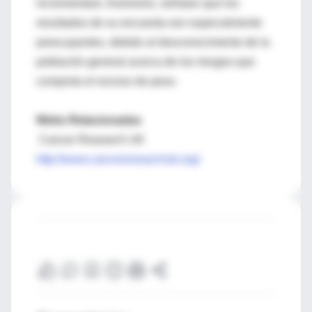
incrementará. Asimismo, señalan que los
resultados de su encuesta son especialmente
preocupantes, debido al desconocimiento de la
población general acerca de los riesgos que
comporta el exceso de peso.
Webs Relacionadas
Cancer Research UK
http://www.cancerresearchuk.org/