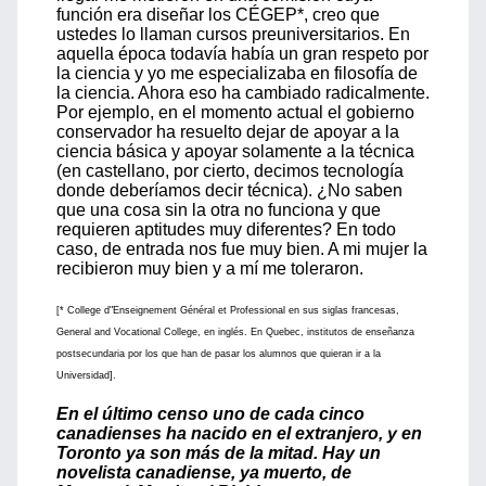
función era diseñar los CÉGEP*, creo que
ustedes lo llaman cursos preuniversitarios. En
aquella época todavía había un gran respeto por
la ciencia y yo me especializaba en filosofía de
la ciencia. Ahora eso ha cambiado radicalmente.
Por ejemplo, en el momento actual el gobierno
conservador ha resuelto dejar de apoyar a la
ciencia básica y apoyar solamente a la técnica
(en castellano, por cierto, decimos tecnología
donde deberíamos decir técnica). ¿No saben
que una cosa sin la otra no funciona y que
requieren aptitudes muy diferentes? En todo
caso, de entrada nos fue muy bien. A mi mujer la
recibieron muy bien y a mí me toleraron.
[* College d"Enseignement Général et Professional en sus siglas francesas,
General and Vocational College, en inglés. En Quebec, institutos de enseñanza
postsecundaria por los que han de pasar los alumnos que quieran ir a la
Universidad].
En el último censo uno de cada cinco
canadienses ha nacido en el extranjero, y en
Toronto ya son más de la mitad. Hay un
novelista canadiense, ya muerto, de