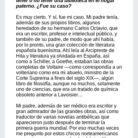
tener o no tener una biblioteca en el hogar
paterno. ¿Fue su caso?
Es muy cierto. Y sí, fue mi caso. Mi padre tenía,
además de sus propios libros, algunos
heredados de su hermano Carlos Octavio, que
era un escritor, profesor e intelectual público, y
también de su padre, de modo que ahí había,
por lo pronto, una gran colección de literatura
española buenísima. Ahí leía al Arcipreste de
Hita y literatura ya olvidada en España, así
como a Schiller, a Goethe, estaban las obras
completas de Voltaire —como correspondía a un
volteriano como era mi abuelo, ministro de la
Corte Suprema a fines del siglo XIX—, algún
libro de filosofía, aunque no muchos, solamente
uno de ciencias, que era un tratado de química
obsoleto anterior a Lavoisier…
Mi padre, además de ser médico era escritor y
gran admirador de las grandes obras, así como
traductor de varias novelas antibélicas que
aparecieron justo después de terminar la
primera guerra mundial. Por eso muchas veces
me pregunto por estos chicos norteamericanos