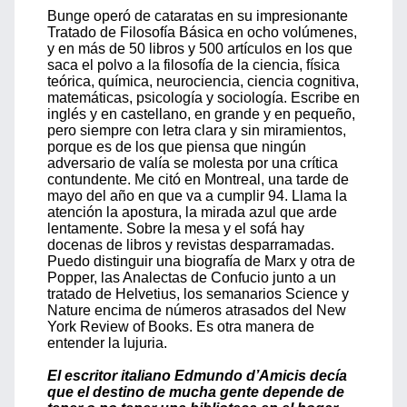
Bunge operó de cataratas en su impresionante
Tratado de Filosofía Básica en ocho volúmenes,
y en más de 50 libros y 500 artículos en los que
saca el polvo a la filosofía de la ciencia, física
teórica, química, neurociencia, ciencia cognitiva,
matemáticas, psicología y sociología. Escribe en
inglés y en castellano, en grande y en pequeño,
pero siempre con letra clara y sin miramientos,
porque es de los que piensa que ningún
adversario de valía se molesta por una crítica
contundente. Me citó en Montreal, una tarde de
mayo del año en que va a cumplir 94. Llama la
atención la apostura, la mirada azul que arde
lentamente. Sobre la mesa y el sofá hay
docenas de libros y revistas desparramadas.
Puedo distinguir una biografía de Marx y otra de
Popper, las Analectas de Confucio junto a un
tratado de Helvetius, los semanarios Science y
Nature encima de números atrasados del New
York Review of Books. Es otra manera de
entender la lujuria.
El escritor italiano Edmundo d’Amicis decía
que el destino de mucha gente depende de