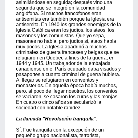
asimilándose en seguida; después vino una
segunda que se integró en la comunidad
anglófona. Si muchos francófonos eran
antisemitas era también porque la Iglesia era
antisemita. En 1940 los grandes enemigos de la
Iglesia Católica eran los judíos, los ateos, los
masones y los comunistas. Que yo sepa,
masones no había, pero judíos sí, ateos había
muy pocos. La Iglesia apadrinó a muchos
criminales de guerra franceses y belgas que se
refugiaron en Quebec a fines de la guerra, en
1944 y 1945. Un trabajador de la embajada
canadiense en el París ocupado daba visados y
pasaportes a cuanto criminal de guerra hubiera.
Al llegar se refugiaron en conventos y
monasterios. En aquella época había muchos,
pero, al poco de llegar nosotros, los conventos
se vaciaron, se casaron los curas y las monjas.
En cuatro o cinco años se secularizó la
sociedad con notable rapidez.
La llamada “Revolución tranquila”.
Sí. Fue tranquila con la excepción de un
pequeño grupo nacionalista, terrorista,