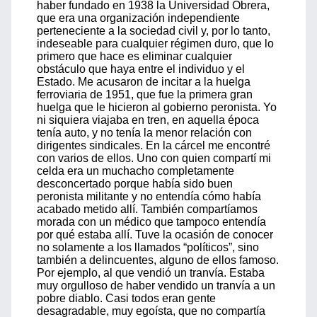
haber fundado en 1938 la Universidad Obrera,
que era una organización independiente
perteneciente a la sociedad civil y, por lo tanto,
indeseable para cualquier régimen duro, que lo
primero que hace es eliminar cualquier
obstáculo que haya entre el individuo y el
Estado. Me acusaron de incitar a la huelga
ferroviaria de 1951, que fue la primera gran
huelga que le hicieron al gobierno peronista. Yo
ni siquiera viajaba en tren, en aquella época
tenía auto, y no tenía la menor relación con
dirigentes sindicales. En la cárcel me encontré
con varios de ellos. Uno con quien compartí mi
celda era un muchacho completamente
desconcertado porque había sido buen
peronista militante y no entendía cómo había
acabado metido allí. También compartíamos
morada con un médico que tampoco entendía
por qué estaba allí. Tuve la ocasión de conocer
no solamente a los llamados “políticos”, sino
también a delincuentes, alguno de ellos famoso.
Por ejemplo, al que vendió un tranvía. Estaba
muy orgulloso de haber vendido un tranvía a un
pobre diablo. Casi todos eran gente
desagradable, muy egoísta, que no compartía