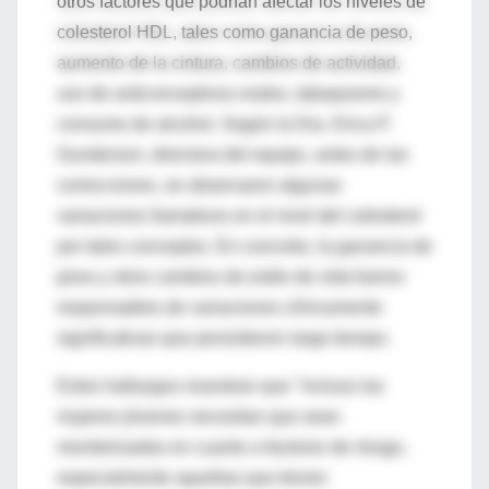
otros factores que podrían afectar los niveles de
colesterol HDL, tales como ganancia de peso,
aumento de la cintura, cambios de actividad,
uso de anticonceptivos orales, tabaquismo y
consumo de alcohol. Según la Dra. Erica P.
Gunderson, directora del equipo, antes de las
correcciones, se observaron algunas
variaciones llamativos en el nivel del colesterol
por tales conceptos. En concreto, la ganancia de
peso y otros cambios de estilo de vida fueron
responsables de variaciones clínicamente
significativas que persistieron largo tiempo.
Estos hallazgos muestran que "incluso las
mujeres jóvenes necesitan que sean
monitorizadas en cuanto a factores de riesgo,
especialmente aquellas que tienen