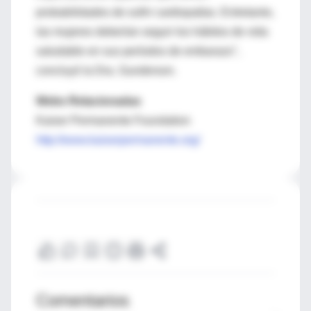
probabilidades de sufrir cardiopatías. Entretanto,
las mujeres deberían seguir los hábitos de vida
saludable en sus períodos de embarazo",
concluyó la Dra. Gunderson.
Webs Relacionadas
Kaiser Permanente Foundation
http://www.kaiserpermanente.org/
Comentarios