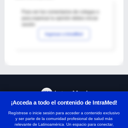
Para ver los comentarios de colegas o
para expresar tu opinión debes iniciar
sesión
Ingresar a IntraMed
¡Acceda a todo el contenido de IntraMed!
Centro de Ayuda
Regístrese o inicie sesión para acceder a contenido exclusivo
y ser parte de la comunidad profesional de salud más
relevante de Latinoamérica. Un espacio para conectar,
Términos y condiciones