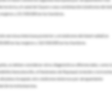
lida torácica, el canal de Guyon o una combinación (síndrome del do
s mujeres y 25/100.000 en los hombres.
ón nerviosa interósea posterior y al síndrome del túnel radial) es
0.000 en las mujeres y 3,0/100.000 en los hombres.
atía, se deben considerar otros diagnósticos diferenciales, como l
tendinitis/tenosinovitis, el fenómeno de Raynaud, la lesión o la tromb
ión del plexo braquial, otro síndrome doloroso por atrapamiento
dad de la motoneurona.