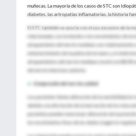
muñecas. La mayoría de los casos de STC son Idiopáti
diabetes, las artropatías inflamatorias, la historia fa
El STC también se asocia con el uso excesivo de la m
relacionadas con la tensión o los movimientos de la mu
atrapamiento del nervio mediano son relativamente r
entumecimiento de la palma de la mano y, el síndrome
atrapamientos del nervio mediano mostró un 88,0% 
del nervio interóseo anterior.
►
Compresión del nervio cubital
Los pacientes tienen alteración de la sensibilidad en 
debido a la afectación de la inervación de los múscu
pacientes pueden mencionar alteración de la prensión
los movimientos finos de los dedos (según lo requiere
La compresión puede ocurrir en varios niveles incluy