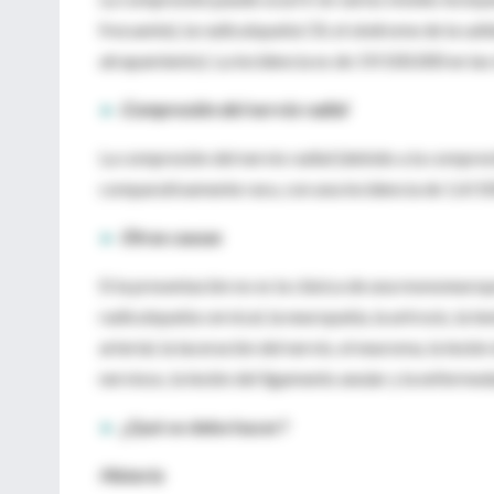
frecuente), la radiculopatía C8, el síndrome de la sa
atrapamiento). La incidencia es de 19/100.000 en la
►
Compresión del nervio radial
La compresión del nervio radial (debido a la compresi
comparativamente rara, con una incidencia de 1,4/10
►
Otras causas
Si la presentación no es la clásica de una mononeurop
radiculopatía cervical, la neuropatía, la artrosis, la 
arterial, la laceración del nervio, el neuroma, la les
nervioso, la lesión del ligamento anular y la enferme
►
¿Qué se debe hacer?
Historia