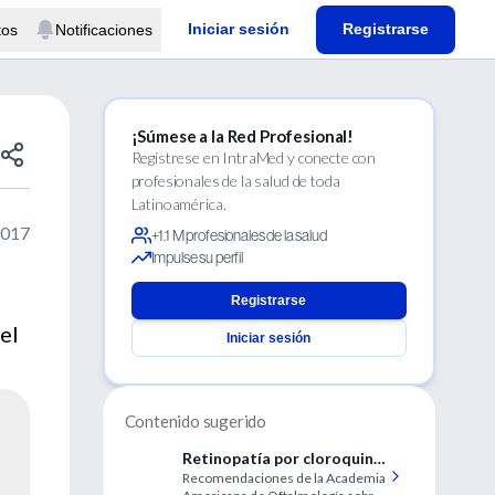
Iniciar sesión
Registrarse
tos
Notificaciones
¡Súmese a la Red Profesional!
Regístrese en IntraMed y conecte con
profesionales de la salud de toda
Latinoamérica.
2017
+1.1 M profesionales de la salud
Impulse su perfil
Registrarse
el
Iniciar sesión
Contenido sugerido
Retinopatía por cloroquina
Recomendaciones de la Academia
e hidroxicloroquina