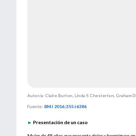
Autor/a: Claire Burton, Linda S Chesterton, Graham 
Fuente
:
BMJ 2016;355:i6386
►
Presentación de un caso
Mujer de 48 años que presenta dolor y hormigueo en 