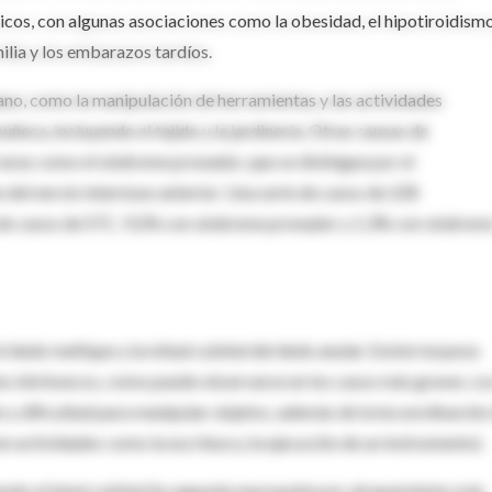
cos, con algunas asociaciones como la obesidad, el hipotiroidismo
milia y los embarazos tardíos.
ano, como la manipulación de herramientas y las actividades
ñeca, incluyendo el tejido y la jardinería. Otras causas de
aras como el síndrome pronador, que se distingue por el
 del nervio interóseo anterior. Una serie de casos de 228
de casos de STC, 9,2% con síndrome pronador y 1,3% con síndrom
el dedo meñique y la mitad cubital del dedo anular. Existe torpeza
los intrínsecos, como puede observarse en los casos más graves. Lo
 y dificultad para manipular objetos, además de la incoordinación
n actividades como la escritura y la ejecución de un instrumento).
endo el túnel cubital (la segunda neuropatía por atrapamiento más