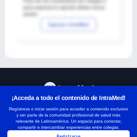
Para ver los comentarios de colegas o
para expresar tu opinión debes iniciar
sesión
Ingresar a IntraMed
¡Acceda a todo el contenido de IntraMed!
Centro de Ayuda
Regístrese o inicie sesión para acceder a contenido exclusivo
y ser parte de la comunidad profesional de salud más
relevante de Latinoamérica. Un espacio para conectar,
Términos y condiciones
compartir e intercambiar experiencias entre colegas.
| Políticas de privacidad
Registrarse