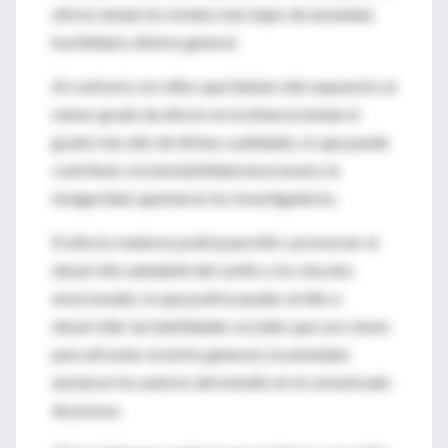
afecto tenían los niveles más bajos de ansiedad,
hostilidad y distrés general.
Al contrario, los niños que habían sido expuestos al
menor grado de afecto en la infancia tenían el
grado más alto de dichas cualidades, lo que puede
contribuir a la inestabilidad emocional y la
inseguridad, apuntaron los investigadores.
El afecto materno podría permitir y promover el
desarrollo saludable del cariño y los vínculos
emocionales, lo que podría ayudar al niño a
desarrollar las habilidades sociales que son claves
para afrontar al estrés general y la ansiedad,
anotaron los autores del estudio en el comunicado
de prensa.