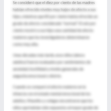
Se consideró que el diez por ciento de las madres
habían ofrecido niveles muy bajos de afecto a sus
hijos, mientras que 85 por ciento había ofrecido un
grado de afecto considerado "normal". El seis por
ciento mostró a sus hijos una cantidad de afecto
materno que los investigadores determinaron
como muy alta.
Unas décadas más tarde, esos niños (ahora
adultos) fueron evaluados por sentimientos de
ansiedad, hostilidad y niveles generales de
angustia emocional o distrés.
Cuando se comparó el afecto materno en la
infancia con el estado mental emocional de los
adultos, Maselko y colegas encontraron que los
niños que habían sido expuestos al mayor grado de