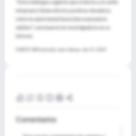
"Estos hallazgos sugieren que el afecto y el cariño
tempranos tienen efectos positivos duraderos
sobre la salud mental hasta bien avanzada la
adultez", concluyeron los investigadores en su
informe.
FUENTE: BMJ journals, news release, July 27, 2010
Comentarios