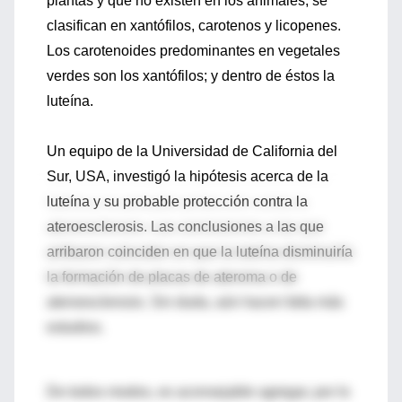
plantas y que no existen en los animales, se
clasifican en xantófilos, carotenos y licopenes.
Los carotenoides predominantes en vegetales
verdes son los xantófilos; y dentro de éstos la
luteína.
Un equipo de la Universidad de California del
Sur, USA, investigó la hipótesis acerca de la
luteína y su probable protección contra la
ateroesclerosis. Las conclusiones a las que
arribaron coinciden en que la luteína disminuiría
la formación de placas de ateroma o de
ateroesclerosis. Sin duda, aún hacen falta más
estudios.
De todos modos, es aconsejable agregar, por lo