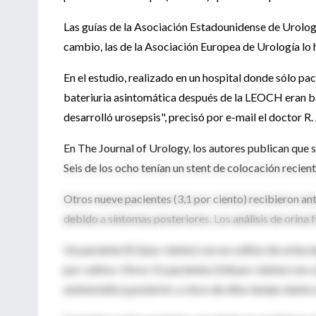
Las guías de la Asociación Estadounidense de Urologí
cambio, las de la Asociación Europea de Urología lo h
En el estudio, realizado en un hospital donde sólo pac
bateriuria asintomática después de la LEOCH eran ba
desarrolló urosepsis", precisó por e-mail el doctor R
En The Journal of Urology, los autores publican que s
Seis de los ocho tenían un stent de colocación recient
Otros nueve pacientes (3,1 por ciento) recibieron a
debido a síntomas posteriores. Los análisis de orina 
Un paciente (0,3 por ciento) con un cultivo de orina 
por cultivo. Otros 11 pacientes (2,8 por ciento) con c
asintomática posterior y cinco de ellos tenían stents