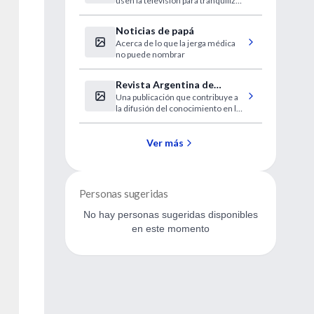
usen la televisión para tranquilizar
a los bebés problemáticos.
Noticias de papá
Acerca de lo que la jerga médica
no puede nombrar
Revista Argentina de
Una publicación que contribuye a
Cardiología
la difusión del conocimiento en la
Intervencionista
especialidad.
Ver más
Personas sugeridas
No hay personas sugeridas disponibles
en este momento