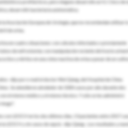
ntibióticos profilácticos, pero ninguno desarrollo un IU. Cinco de 
tica, desarrolló bacteriuria asintomática.
de la Asociación Europea de Urología, que no recomiendan utilizar l
éril de orina.
ctiva en cuatro situaciones: con cálculos infectados o previamente
 tubos de nefrostomía; con manipulación reciente del tracto urinar
ocitos y nitritos en una cinta reactiva de orina a pesar de un culti
ños -dijo por e-mail el doctor Wei Qiang, del Hospital de China
hina-. Se atendieron alrededor de 1000 casos por año durante dos
 con el mismo médico y el mismo técnico. Y sólo se les administró
riesgo".
ados con LEOCH en los dos últimos días, 13 pacientes entre 2017 ca
 la LEOCH y sin casos de sepsis -dijo Qiang-. Los resultados y nue