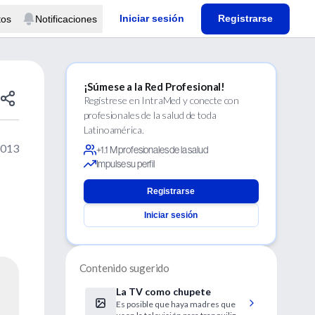
Iniciar sesión
Registrarse
tos
Notificaciones
¡Súmese a la Red Profesional!
Regístrese en IntraMed y conecte con
profesionales de la salud de toda
Latinoamérica.
2013
+1.1 M profesionales de la salud
Impulse su perfil
Registrarse
Iniciar sesión
Contenido sugerido
La TV como chupete
Es posible que haya madres que