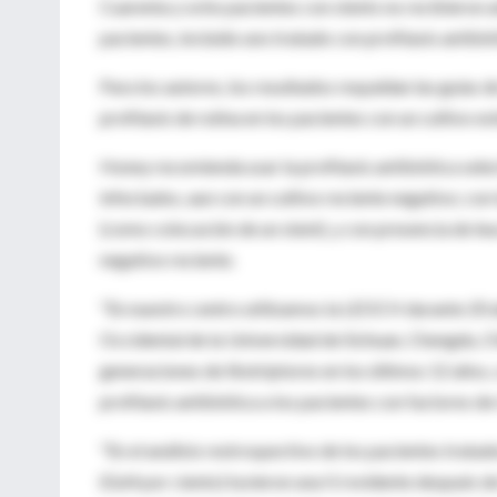
Cuarenta y ocho pacientes con stents no recibieron a
pacientes, incluido uno tratado con profilaxis antibió
Para los autores, los resultados respaldan las guías 
profilaxis de rutina en los pacientes con un cultivo est
Honey recomienda usar la profilaxis antibiótica sele
infectados, aun con un cultivo reciente negativo; con
(como colocación de un stent), y con presencia de leuc
negativo reciente.
"En nuestro centro utilizamos la LEOCH durante 20 a
Occidental de la Universidad de Sichuan, Chengdu, C
generaciones de litotriptores en los últimos 12 años,
profilaxis antibiótica a los pacientes con factores de 
"En el análisis restrospectivo de los pacientes trat
(0,64 por ciento) tuvieron una IU evidente después de