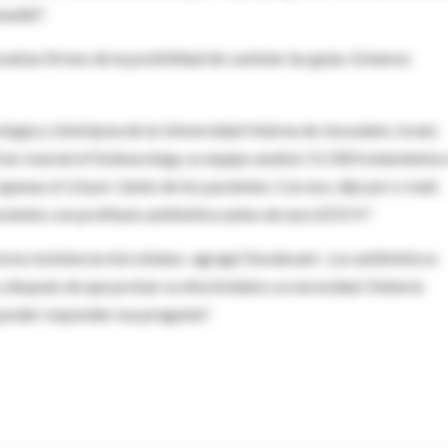
nadá)".
ebas firmes de la posibilidad de cambiar las guías. Estamos
gía y Litotripsia de la Universidad Hebrea de Jerusalem, Israel,
0 en Journal of Endourology, su equipo analizó 11.500 tratamientos
enas el 1,4 por ciento de los pacientes. Con eso, dijo por e-mail,
acientes con profilaxis antibiótica antes de una LEOCH".
ía la resistencia microbiana -agregó Duvdevani-. Los antibióticos
y después de que probar su efectividad y su necesidad. Debería
a poder responder esa pregunta".