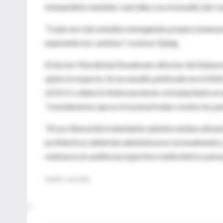
metaanálisis también coinciden con el estudio (de Ca
"Cada vez más estudios emergentes proporcionan pru
esperando los cambios", sostuvo Qiang.
El doctor Mordechai Duvdevani, director de Endourolo
opinó al respecto. En un estudio publicado en el 201
LEOCH y detectó fiebre posterior al tratamiento en ap
"consideramos que es irracional tratar a todos los p
"El uso liberal del tratamiento antimicrobiano elevar
profilácticos deberían administrarse racionalmente 
realizarse un análisis prospectivo multicéntrico par
FUENTE: J Urol, 2013