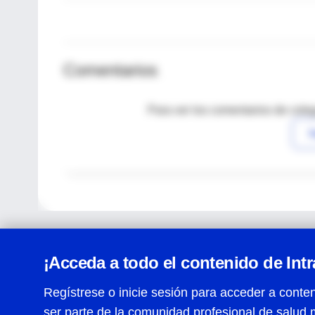
Comentarios
Para ver los comentarios de coleg
I
¡Acceda a todo el contenido de Int
Regístrese o inicie sesión para acceder a conten
ser parte de la comunidad profesional de salud 