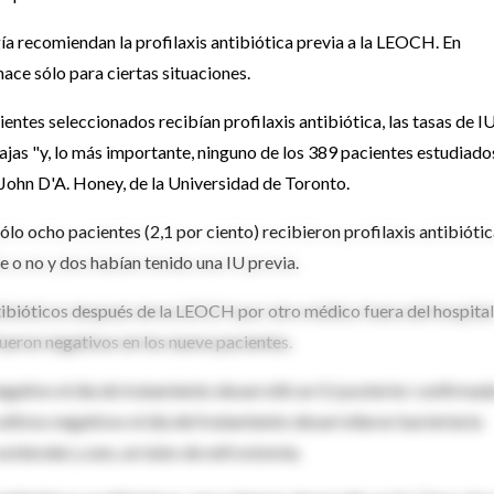
a recomiendan la profilaxis antibiótica previa a la LEOCH. En
ace sólo para ciertas situaciones.
ientes seleccionados recibían profilaxis antibiótica, las tasas de IU
jas "y, lo más importante, ninguno de los 389 pacientes estudiado
. John D'A. Honey, de la Universidad de Toronto.
ólo ocho pacientes (2,1 por ciento) recibieron profilaxis antibiótic
e o no y dos habían tenido una IU previa.
ntibióticos después de la LEOCH por otro médico fuera del hospital
fueron negativos en los nueve pacientes.
negativo el día de tratamiento desarrolló un IU posterior confirmad
ultivos negativos el día del tratamiento desarrollaron bacteriuria
 ureterales y uno, un tubo de nefrostomía.