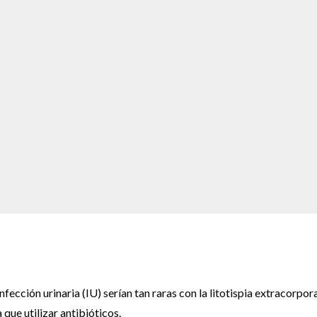
fección urinaria (IU) serían tan raras con la litotispia extracorpor
ue utilizar antibióticos.