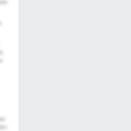
esos
a
io
vo
sos
stro