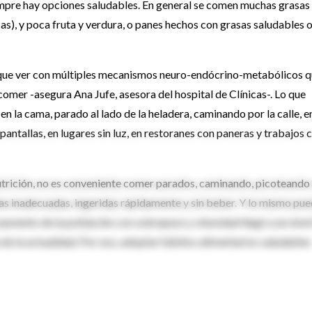
mpre hay opciones saludables. En general se comen muchas grasas
as), y poca fruta y verdura, o panes hechos con grasas saludables 
n que ver con múltiples mecanismos neuro-endócrino-metabólicos 
 comer -asegura Ana Jufe, asesora del hospital de Clínicas-. Lo que
 la cama, parado al lado de la heladera, caminando por la calle, en
 pantallas, en lugares sin luz, en restoranes con paneras y trabajos 
utrición, no es conveniente comer parados, caminando, picoteando
idas inadecuadas, ingeridas rápidamente y sin beber. Y lo mismo pu
 aumento de la población con sobrepeso y obesidad llegó a un nivel
de la actualidad. Por eso, adoptar hábitos alimentarios saludables