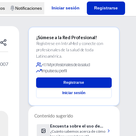
Iniciar sesión
Registrarse
tos
Notificaciones
¡Súmese a la Red Profesional!
Regístrese en IntraMed y conecte con
profesionales de la salud de toda
Latinoamérica.
2007
+1.1 M profesionales de la salud
Impulse su perfil
Registrarse
Iniciar sesión
Contenido sugerido
Encuesta sobre el uso de
¿Cuánto sabemos acerca de cómo
Internet en el hogar