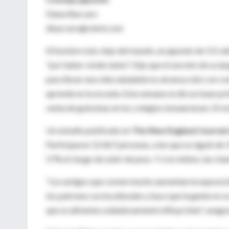
Diana Baccaro
dbaccaro@clarin.com
El hombre más viejo del mundo, un japonés de 111 añ
"por haber vivido tanto". Dijo que el secreto de su la
para llevar una vida saludable no alcanza sólo con c
aprende en la escuela. Esta semana se dio un buen pr
venta de golosinas en los colegios bonaerenses. El re
Un estudio publicado en
The New England Journal 
Participaron 12.067 personas, a las que se siguió de
57% el riesgo de subir de peso. Y si es íntimo, las chan
"Los amigos que comen mucho aumentan la exposición
los patrones socioculturales y hace que la gente no se
que se alimenta cuidadosamente influye bien", asegur