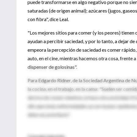
puede transformarse en algo negativo porque no sie
saturadas (de origen animal); azúcares (jugos, gaseos
con fibra", dice Leal.
"Los mejores sitios para comer (y los peores) tiene
ayudan a percibir saciedad, y por lo tanto, a dejar de
empeora la percepción de saciedad es comer rápido, en
auto, en el cine, mientras hacemos otra cosa, frente a
dispenser de golosinas".
Para Edgardo Ridner, de la Sociedad Argentina de N
la cocina, en el trabajo, en la cama: "Suelen ser com
decirse de comer mientras se hace otra actividad. El
alto que estas enfermedades ya son la peor epidemia 
debe ser prioritario".
Consejo japonés