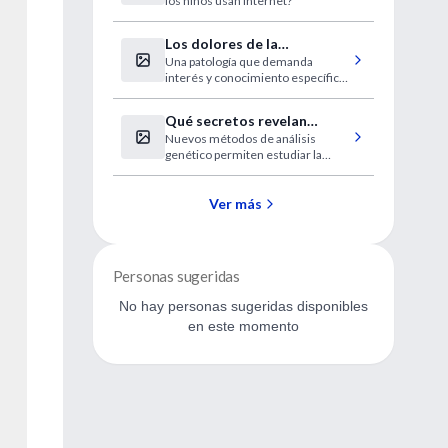
los niños usan Internet?
Los dolores de la
Una patología que demanda
fibromialgia se localizan en
interés y conocimiento específico
18 puntos clave
para el diagnóstico.
Qué secretos revelan
Nuevos métodos de análisis
nuestros microbios
genético permiten estudiar la
evolución del hombre a partir del
estudio de sus microorganismos,
Ver más
Personas sugeridas
No hay personas sugeridas disponibles
en este momento