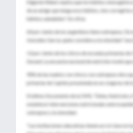
Edgardo Ridner explica que los hábitos obesogénicos 
de un amigo que tenga esos hábitos, sino corregirlos 
hábitos saludables". En cifras
60 por ciento de los argentinos tiene sobrepeso. De e
González García, quien considera a la obesidad "una
13 por ciento de los chicos de escuelas primarias de
Durand. La encuesta nacional de nutrición reveló que
90% de las madres con chicos con sobrepeso dice que 
primarias de Capital, presentada en un congreso de l
El último Documento de la OMS, "Dieta, Nutrición 
establecer intervenciones nutricionales ante la epi
sobrepeso y la obesidad.
"Las instituciones educativas tienen un rol clave en l