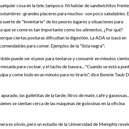
alquier cosa en la tele, tampoco. Ni hablar de sandwichitos frente 
s costumbres -grandes placeres para muchos- son poco saludables. 
 suerte de "inventario" de los peores lugares y situaciones para
n la que se come es tan importante como los alimentos. ¿Por qué?
orque ciertas posturas dificultan la digestión. La ADA se basó en
recomendables para comer. Ejemplos de la "lista negra":
también puede ser el peor para tentarse y consumir en minutos cient
la mesada para cocinar, y el tacho de basura... "Cuando se está a pun
 culpa y come todo en un minuto para no tirarlo", dice Bonnie Taub D
purado, las galletitas de la tarde, litros de mate, café y gaseosas..
ienes se sientan cerca de las máquinas de golosinas en la oficina
anera es obvio, pero un estudio de la Universidad de Memphis revel