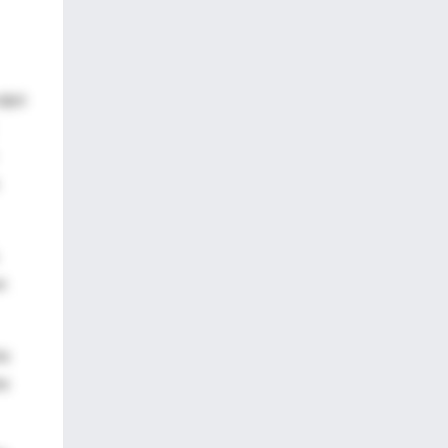
ulpó
n
ia
te