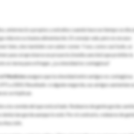
os, enterneció a propios y extraños cuando hace un tiempo se disc
rga vida era su buena alimentación. El consejo vale, pero es escaso:
omer bien, sino también con saber comer. Y eso, como casi todo, se
imer paso al aprobarse un proyecto (media sanción) que prohíbe la
sto es tarea para el hogar. ¿La obesidad es contagiosa?
of Medicine
asegura que la obesidad entre amigos es contagiosa.
 1971 a 2003. Resultado: si alguien engorda, sus amigos aumentan u
ces se triplican.
 a la comida del que está al lado. Rodearse de gente gorda camb
 sienta tan gorda aunque lo esté. Por el contrario, rodearse de gen
a Ana Jufe.