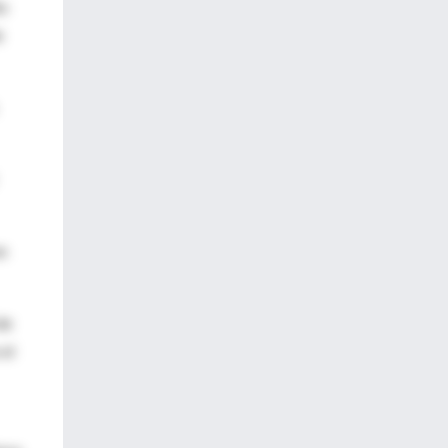
ño
e
en
de
 el