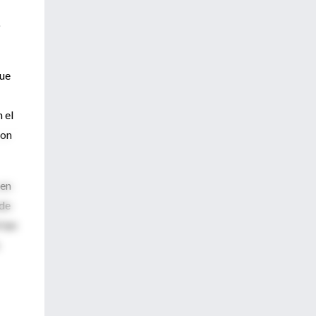
o
que
 el
con
 en
ede
 tan