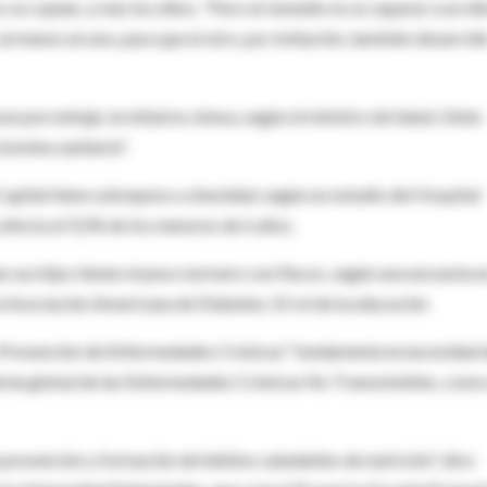
se copian, y más los niños. "Pero el remedio no es separar a un ni
al menos en uno, para que el otro, por imitación, también desarroll
se porcentaje, la mitad es obesa, según el ministro de Salud, Ginés
 bomba sanitaria".
 Capital tiene sobrepeso u obesidad, según un estudio del Hospital
 afecta al 9,2% de los menores de 6 años.
sus hijos tienen el peso normal o son flacos, según una encuesta 
a Asociación Americana de Diabetes. El rol de la educación
y Prevención de Enfermedades Crónicas" fundamenta la necesidad 
demia global de las Enfermedades Crónicas No Transmisibles, como
a prevención y formación de hábitos saludables de nutrición", dice