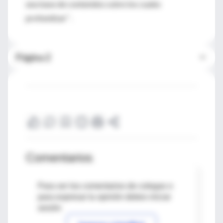
una base de contenidos sobre los cuales
profundizar” .
Página 2
Comentarios
Para ver los comentarios de colegas o
para expresar tu opinión debes iniciar
sesión