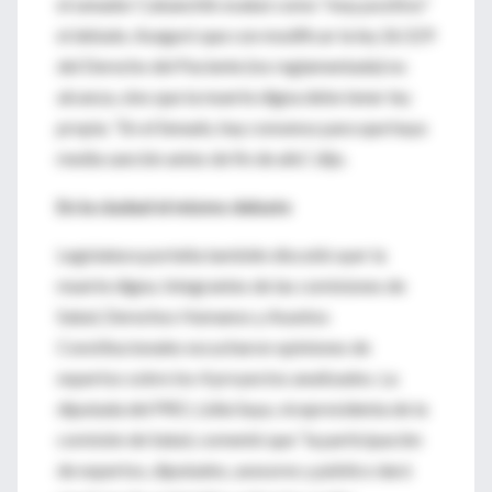
el senador Cabanchik evaluó como “muy positivo”
el debate. Aseguró que con modificar la ley 26.529
del Derecho del Paciente (no reglamentada) no
alcanza, sino que la muerte digna debe tener ley
propia. “En el Senado, hay consenso para que haya
media sanción antes de fin de año”, dijo.
En la ciudad el mismo debate
Legislatura porteña también discutió ayer la
muerte digna. Integrantes de las comisiones de
Salud, Derechos Humanos y Asuntos
Constitucionales escucharon opiniones de
expertos sobre los 4 proyectos analizados. La
diputada del PRO, Lidia Saya, vicepresidenta de la
comisión de Salud, comentó que “la participación
de expertos, diputados, asesores y público dará