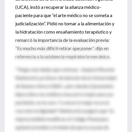
(UCA), instó a recuperar la alianza médico-
paciente para que “el arte médico no se someta a
judicialización”. Pidió no tomar a la alimentación y
la hidratación como ensañamiento terapéutico y
remarcó la importancia de la evaluación previa:
“Es mucho más difícil retirar que poner”, dijo en
referencia a la asistencia respiratoria mecánica.
“Tengo más dudas que certezas –empezó Ricardo
Rabinovich, profesor de derecho de la Universidad
de Buenos Aires (UBA)–, pero desde el juramento
hipocrático los médicos buscan lo mejor para sus
pacientes, no la cura. Y a veces lo mejor no es la
cura sino la dignidad”. Rabinovich aseguró que “es
imprescindible modificar el Código Penal para
quitarle al médico el miedo de que lo acusen de