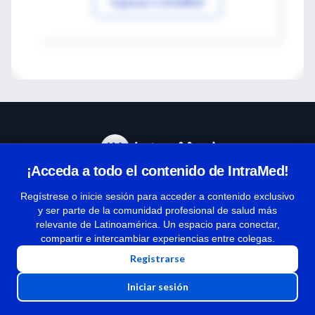
Ingresar a IntraMed
¡Acceda a todo el contenido de IntraMed!
Centro de Ayuda
Regístrese o inicie sesión para acceder a contenido exclusivo
y ser parte de la comunidad profesional de salud más
relevante de Latinoamérica. Un espacio para conectar,
Términos y condiciones
compartir e intercambiar experiencias entre colegas.
| Políticas de privacidad
Registrarse
| Todos los derechos reservados | Copyright 1997-2026
Iniciar sesión