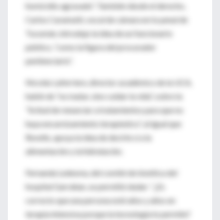
homicidio agravado”. También desde el derecho,
Carlos Caramutti, vocal de cámara en lo penal de
Tucumán, introdujo la idea de un funcionario
público, “como la figura del procurador
penitenciario”.
Nicolás Laferriere, director académico de la UCA,
habló de “no matar, sino cuidar la vida”, sobre la
“licitud de renunciar a tratamientos para que no
haya encarnizamiento terapéutico”, al igual que
Revello, apoya la idea de decirle sí a la
alimentación y la hidratación.
Fernanda Ledesma, del comité de bioética del
hospital Garrahan, se permitió dudar: “¿Es
correcto que una persona esté años y años en
terapia intensiva porque la tecnología lo permite?