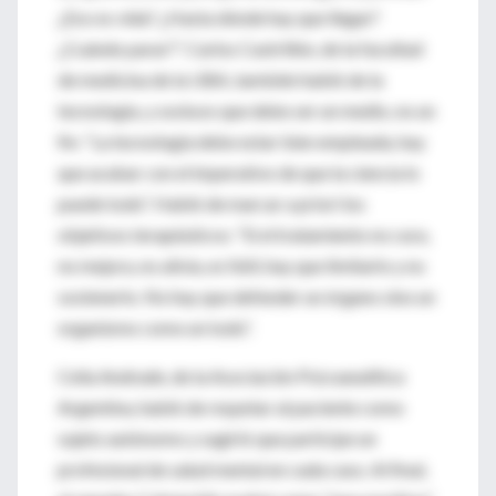
¿Eso es vida? ¿Hasta dónde hay que llegar?
¿Cuándo parar?”. Carlos Castrillón, de la facultad
de medicina de la UBA, también habló de la
tecnología, y sostuvo que debe ser un medio, no un
fin: “La tecnología debe estar bien empleada, hay
que acabar con el imperativo de que la ciencia lo
puede todo”. Habló de marcar a priori los
objetivos terapéuticos: “Si el tratamiento no cura,
no mejora, no alivia, es fútil, hay que limitarlo y no
sostenerlo. No hay que defender un órgano sino un
organismo como un todo”.
Celia Andrade, de la Asociación Psicoanalítica
Argentina, habló de respetar al paciente como
sujeto autónomo y sugirió que participe un
profesional de salud mental en cada caso. Al final,