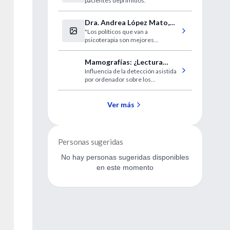
pacientes deprimidos.
Parkinson
Dra. Andrea López Mato,
"Los políticos que van a
entrevista
psicoterapia son mejores
personas"
Mamografías: ¿Lectura
Influencia de la detección asistida
asistida por computador o
por ordenador sobre los
el ojo del médico?
resultados de las mamografías de
cribado.
Ver más
Personas sugeridas
No hay personas sugeridas disponibles
en este momento