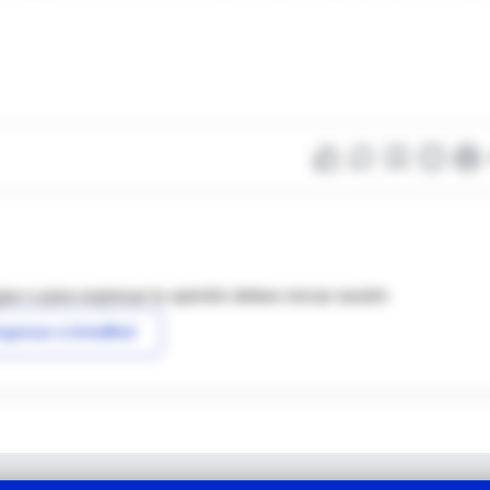
as o para expresar tu opinión debes iniciar sesión
ngresar a IntraMed