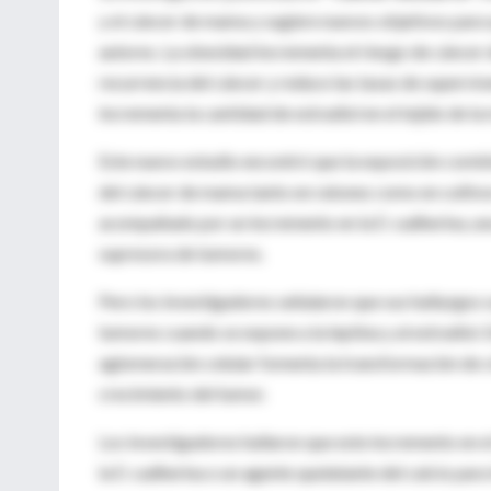
y el cáncer de mama y sugiere nuevos objetivos para
autores. La obesidad incrementa el riesgo de cáncer
recurrencia del cáncer y reduce las tasas de supervive
incrementa la cantidad de estradiol en el tejido de l
Este nuevo estudio encontró que la exposición combin
del cáncer de mama tanto en ratones como en cultivos
acompañado por un incremento en la E-cadherina, un
supresora de tumores.
Pero los investigadores señalaron que sus hallazgos
tumores cuando se expone a la leptina y al estradiol. 
aglomeración celular fomenta la transformación de c
crecimiento del tumor.
Los investigadores hallaron que este incremento en el
la E-cadherina o un agente quelatante del calcio para 