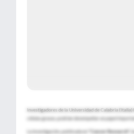
Investigadores de la Universidad de Calabria (Italia
células grasas, podrían desempeñar un papel importa
La investigación, publicada en
"Cancer Research"
, 