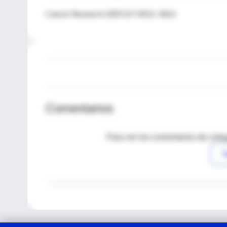
Cancer Research 2007;67:3412-3421
Comentarios
Para ver los comentarios de coleg
I