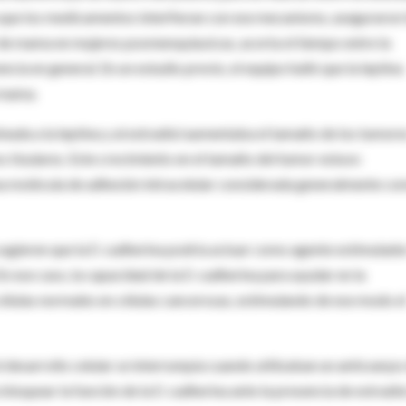
 que los medicamentos interfieran con ese mecanismo, aseguraron 
 de mama en mujeres posmenopáusicas, acorta el tiempo entre la
ncia en general. En un estudio previo, el equipo halló que la leptina
a mama.
ada a la leptina y al estradiol aumentaba el tamaño de los tumore
 tisulares. Este crecimiento en el tamaño del tumor estuvo
a molécula de adhesión intracelular considerada generalmente c
 sugieren que la E-cadherina podría actuar como agente estimulado
En ese caso, la capacidad de la E-cadherina para ayudar en la
élulas normales en células cancerosas, estimulando de ese modo e
 desarrollo celular se interrumpía cuando utilizaban un anticuerpo
bloquear la función de la E-cadherina ante la presencia de estradio