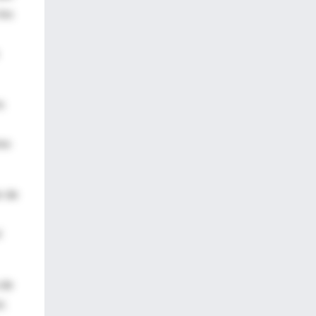
los
s
omo
r de
l
 de
l.