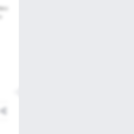
he o
a