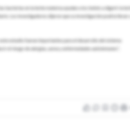
as bacterias en la leche materna ayudan a los bebés a digerir la lec
tario. Los investigadores dijeron que su investigación podría llevar 
 este estudio fueran importantes para el desarrollo del sistema
educir el riesgo de alergias, asma y enfermedades autoinmunes",