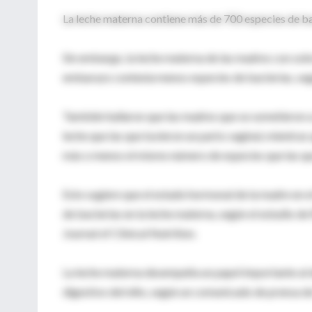
La leche materna contiene más de 700 especies de bact
Sin embargo, la leche materna de las madres con so
embarazo contenía menos especies de bacterias, seg
También hallaron que las madres que se sometieron a
leche que las que tuvieron un parto vaginal, mientras
más o menos el mismo número de especies que las que
Esto sugiere que el estado hormonal de la madre en e
de bacterias en la leche materna, según el estudio d
Journal of Clinical Nutrition.
La leche materna desempeña un papel importante al 
digestivo del niño, según un comunicado de prensa de