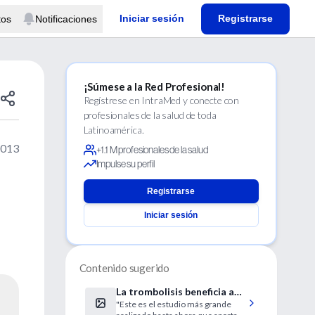
Iniciar sesión
Registrarse
tos
Notificaciones
¡Súmese a la Red Profesional!
Regístrese en IntraMed y conecte con
profesionales de la salud de toda
Latinoamérica.
2013
+1.1 M profesionales de la salud
Impulse su perfil
Registrarse
Iniciar sesión
Contenido sugerido
La trombolisis beneficia a
"Este es el estudio más grande
pacientes que despiertan