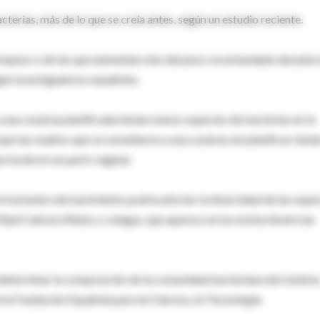
erias, más de lo que se creía antes, según un estudio reciente.
brepeso o de las que aumentan más del peso recomendado durante 
ún investigadores españoles.
 una cesárea planificada tenían menos especies de bacterias en la
 que las madres que se sometieron a una cesárea sin planificar tenía
 tuvieron un parto vaginal.
l momento del nacimiento podría afectar la diversidad de las espe
e Raúl Cabrera Rubio y colegas, que aparece en la revista American
determinar la composición de la comunidad bacteriana del sistem
 la Fundación Española para la Ciencia y la Tecnología.