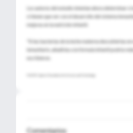
Los autores del estudio intentan ahora determinar si l
si tienen que ver con el desarrollo del sistema inmuni
mejoras en la nutrición infantil.
"Si las bacterias de la leche materna descubiertas en
inmunitario, añadirlas a la fórmula infantil podría r
escribieron.
FUENTE: Spanish Foundation for Science and Technology
Comentarios