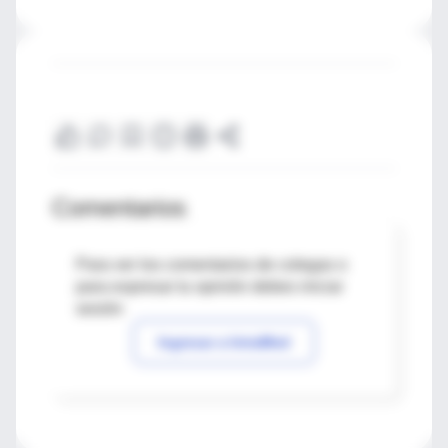
Comentarios
Para ver los comentarios de colegas o
para expresar tu opinión debes iniciar
sesión
Ingresar a IntraMed