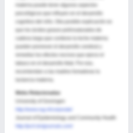
materna puede tener algunos aspectos
psicológicos que influyen en el desarrollo
cognitivo del niño. Otra posible explicación es
que los ácidos grasos poliinsaturados de
cadena larga que contiene la leche materna
pueden promover el desarrollo cerebral y
remediar los efectos nocivos que ejerce el
tabaco en el desarrollo fetal. Por eso,
recomiendan a las madres fumadoras la
lactancia materna.
Webs Relacionadas
University of Groningen
http://www.rug.nl/corporate/
Journal of Epidemiology and Community Health
http://jech.bmjjournals.com/