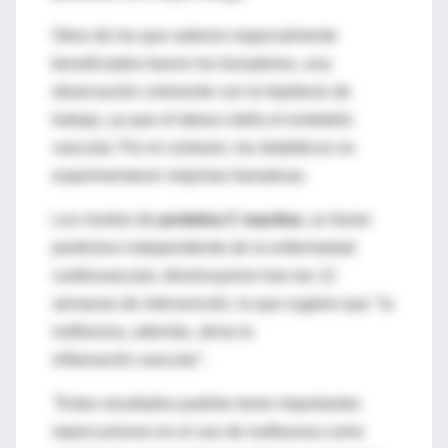
Otros de los que salieron especialmente
beneficiados fueron los fumadores, una
observación coherente con la hipótesis de
trabajo, ya que el tabaco daña el endotelio
vascular. Por el contrario, los diabéticos no
experimentaron mejorías llamativas.
Los niveles de
proteína C reactiva
, un factor
predictivo independiente de la enfermedad
cardiovascular, disminuyeron tras las 12
semanas de intervención, lo que sugiere que "la
isoflavona, además, alivia la
inflamación vascular".
"Estos resultados podrían tener importantes
repercusiones en el uso de isoflavona como