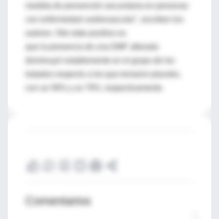
medida de prevención secundaria en personas
con enfermedad cardiovascular", escriben los
autores. Otro dato positivo es
que la presencia de una DMF alterada
disminuyó notablemente en el grupo de los
tratados respecto a los que tomaron placebo,
con un 58% y un 79%, respectivamente.
Comentarios