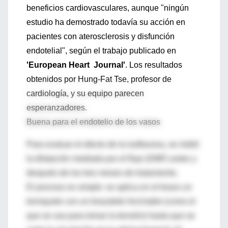
beneficios cardiovasculares, aunque "ningún
estudio ha demostrado todavía su acción en
pacientes con aterosclerosis y disfunción
endotelial", según el trabajo publicado en
'European Heart Journal'
. Los resultados
obtenidos por Hung-Fat Tse, profesor de
cardiología, y su equipo parecen
esperanzadores.
Buena para el endotelio de los vasos
Para evaluar el efecto de la isoflavona, se midió
la dilatación mediada por el flujo (DMF) antes y
después de los tres meses de tratamiento.
El proceso es simple: se aplica en el brazo un
torniquete con un brazalete hinchable (como el
que se usa para tomar la tensión) hasta que se