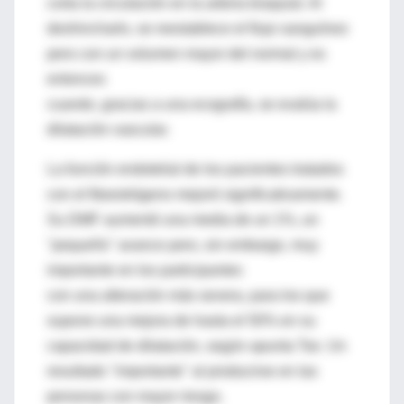
corta la circulación en la arteria braquial. Al
deshincharlo, se reestablece el flujo sanguíneo
pero con un volumen mayor del normal y es
entonces
cuando, gracias a una ecografía, se evalúa la
dilatación vascular.
La función endotelial de los pacientes tratados
con el fitoestrógeno mejoró significativamente.
Su DMF aumentó una media de un 1%, un
"pequeño" avance pero, sin embargo, muy
importante en los participantes
con una alteración más severa, para los que
supone una mejora de hasta el 50% en su
capacidad de dilatación, según apunta Tse. Un
resultado "importante" al producirse en las
personas con mayor riesgo.