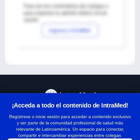
Para ver los comentarios de colegas o
para expresar tu opinión debes iniciar
sesión
Ingresar a IntraMed
¡Acceda a todo el contenido de IntraMed!
Centro de Ayuda
Regístrese o inicie sesión para acceder a contenido exclusivo
y ser parte de la comunidad profesional de salud más
relevante de Latinoamérica. Un espacio para conectar,
Términos y condiciones
compartir e intercambiar experiencias entre colegas.
| Políticas de privacidad