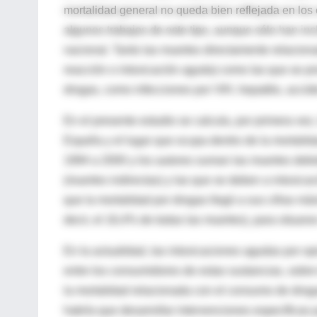
mortalidad general no queda bien reflejada en los
algunos trabajos de este tipo, aunque sólo han inc
nacional. Tanto las muertes directamente relacion
reacción o intoxicación aguda) como las que se 
drogas, como infecciones por VIH, hepatitis, acciden
En el presente estudio se calcula, por primera vez
España y el lugar que ocupa dentro de la mortalid
1994 a 2000 y los autores suman las muertes debid
(muertes indirectas) y las que se deben a intoxica
que la mortalidad por drogas llegó a sus cifras m
decir, el 16,4% de todas las muertes), para situar
En la actualidad, las intoxicaciones agudas por op
entre los consumidores de estas sustancias, sobre
la mortalidad relacionada con el consumo de dro
habría que desarrollar intervenciones específicas p