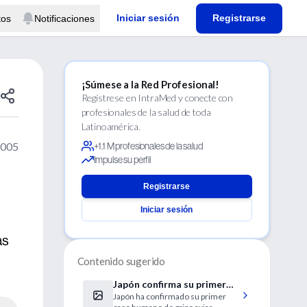
Iniciar sesión
Registrarse
tos
Notificaciones
¡Súmese a la Red Profesional!
Regístrese en IntraMed y conecte con
profesionales de la salud de toda
Latinoamérica.
2005
+1.1 M profesionales de la salud
Impulse su perfil
Registrarse
Iniciar sesión
as
Contenido sugerido
Japón confirma su primer
Japón ha confirmado su primer
caso humano de gripe aviar