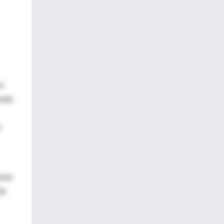
en
esde
n
ento
de