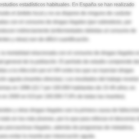
 estudios estadísticos habituales. En España se han realizado
luido el ámbito local y no se dispone de ninguno de carácter
adas con el consumo de drogas ilegales (por sobredosis, por
producen indirectamente (enfermedades debidas al consumo de
tes y otras) son de difícil cuantificación.
, la mortalidad relacionada con el consumo de drogas ilegales 
ad general de la población. El período de estudio comprende d
as a la infección por el VIH entre los que se inyectan drogas
ción aguda (muertes directas). Los resultados del trabajo revela
áximas en 1996 (22,7 por 100.000 habitantes de 15-49 años; es
se en 2000 en 8,9 por 100.000 /7,8% de todas las muertes).
ioides y otras drogas ilegales son la primera causa de fallecimi
 todo en los más jóvenes, por lo que para reforzar el descenso 
gas psicoactivas ilegales, además de programas de metadona,
ara evitar la muerte por intoxicación aguda.