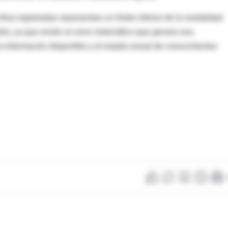
ifras registradas representan un límite inferior de la mortalidad
ña, ya que existe un error sistemático que genera una
 información disponible y el estado actual de conocimientos