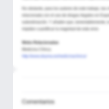
No obstante, para los autores de este trabajo, las c
relacionada con el uso de drogas ilegales en Espa
subestimación. Y añaden que, lamentablemente, la
impiden cuantificar la magnitud de este error.
Webs Relacionadas
Medicina Clínica
http://www.doyma.es/medicinaclinica/
Comentarios