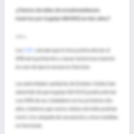
¿Cientos de miles de estadounidenses
muertos por la gripe A(H1N1) en dos años?
JANO.es
Los
CDC
calculan que el virus podría afectar al
40% de la población y causar numerosas muertes
en caso de que la vacuna no funcione.
Las autoridades sanitarias de Estados Unidos han
advertido de que la gripe A(H1N1) podría afectar
a un 40% de sus ciudadanos en los próximos dos
años, mientras que varios cientos de miles podrían
morir si la campaña de vacunación y otras medidas
no funcionan.