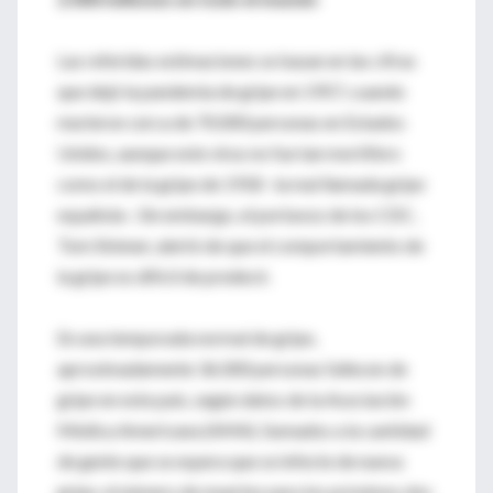
Las referidas estimaciones se basan en las cifras
que dejó la pandemia de gripe en 1957, cuando
murieron cerca de 70.000 personas en Estados
Unidos, aunque este virus no fue tan mortífero
como el de la gripe de 1918 –la mal llamada gripe
española–. Sin embargo, el portavoz de los CDC,
Tom Skinner, alertó de que el comportamiento de
la gripe es difícil de predecir.
En una temporada normal de gripe,
aproximadamente 36.000 personas fallecen de
gripe en este país, según datos de la Asociación
Médica Americana (AMA). Sumados a la cantidad
de gente que se espera que se infecte de nueva
gripe, el número de muertes para los próximos dos