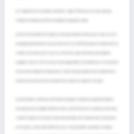
La “relajación de las medidas sanitarias”, según Córdova, al creer que la gripe
estaba mermando posibilitó la oleada de la pasada semana.
La Comisión de Salud del Congreso mexicano ha advertido de que el país no está
preparado para afrontar un nuevo brote del virus A(H1N1) porque la mayoría de los
estados no cuenta con los recursos suficientes para enfrentar una oleada de
contagios masivos. Tal es así que como ha apuntado Lorena Martínez, secretaria de
la Comisión de Salud del Parlamento, “la Secretaría de Salud no ha establecido un
mecanismo de atención de la epidemia en todas las regiones del país”.
Las autoridades sanitarias confirmaron la pasada semana una segunda oleada de
nueva gripe que contagió a 632 personas y dejó 10 muertos en apenas cuatro días,
siendo la región sur del país la zona más afectada. Una situación ante la cual debe
cuestionarse, como indicó Martínez, que “las autoridades nacionales no hayan