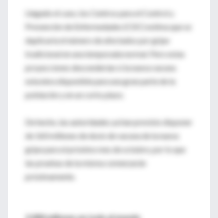
Llegado el caso, los Centros para el Control y
Prevención de Enfermedades (CDC) estima que se
duplicaría el número de afectados por gripe
tradicional en una temporada normal. Pero estas
proyecciones descenderían si la nueva vacuna
estuviera disponible para una gran parte de la
población y en un corto plazo.
De hecho, las autoridades ya han previsto disponer
de 160 millones de dosis de vacuna de la nueva
gripe para el próximo mes de octubre, por lo que
las pruebas de la misma comenzarán
próximamente.
2.000 millones en todo el mundo