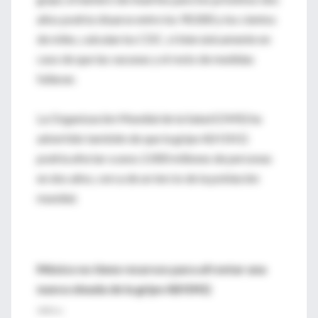
años podría situarse entre los 90.000 y los cientos
de miles, calculan los CDC, si bien únicamente en
caso de que las vacunas y el resto de medidas
fallaran.
La Organización Mundial de la Salud (OMS) ha
advertido también de que la gripe A(H1N1)
podría afectar a unos 2.000 millones de personas
en dos años, cerca de un tercio de la población
mundial.
México no tiene recursos para afrontar una
nueva oleada de la gripe A(H1N1)
JANO.es