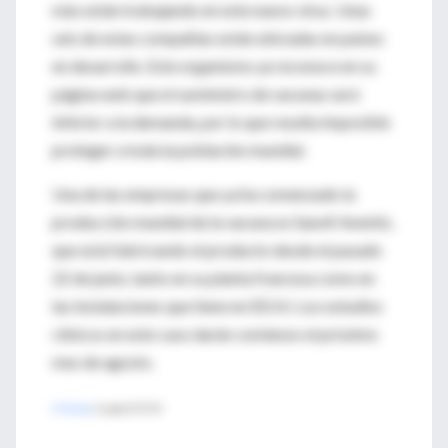
más están trabajando en este nuevo virus. Unas
seis de estas compañías están ubicadas en países
en desarrollo. Este organismo ya reconoce en su
página web que el suministro de vacunas será
inferior a la demanda, por lo que resulta imposible
proteger a toda la población mundial.
Una de las empresas que ya ha comenzado la
producción mundial de la vacuna es Sanofi Aventis,
que está fabricando el producto desde el pasado
22 de junio, tanto en su planta francesa como en
las instalaciones que tiene en EEUU. Los estudios
clínicos en este caso darán comienzo el próximo
mes de agosto.
El Mundo
, España 27.07.09