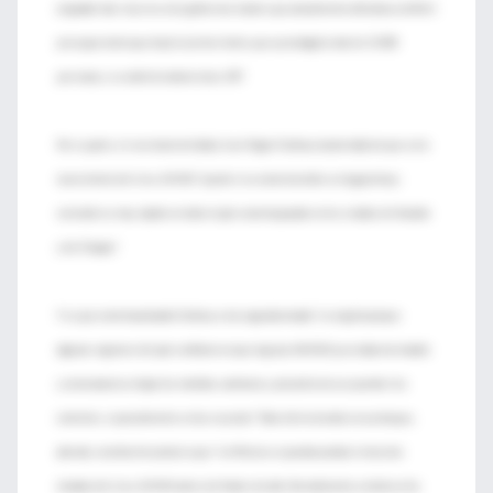
asignado más recursos a los gobiernos locales que actualmente afrontan un déficit
presupuestario que dejó el primer brote, que ya contagió a más de 15.300
personas y se cobró la vida de otras 139”.
Por su parte, el secretario de Salud, José Ángel Córdova, ha alertado de que este
nuevo brote del virus A/H1N1 “puede irse como la lumbre en la gasolina y
extenderse muy rápido en todo el país como ha pasado en los estados de Yucatán
y de Chiapas”.
Y es que como ha aclarado Córdova, esta segunda oleada “se originó porque
algunas regiones del país confiaron en que la gripe A(H1N1) ya estaba mermando
y comenzaron a relajar las medidas sanitarias y procedieron a suspender los
controles, especialmente en las escuelas”. Todo ello teniendo en cuenta que,
además, no debe descartarse que “en México se puedan producir otras dos
oleadas del virus A/H1N1 antes de finales de año. Normalmente está descrito