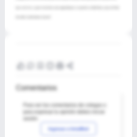
que son tres, y que tenemos una segunda que se puede estabilizar, y que al final
del año, tendríamos la otra”.
Comentarios
Para ver los comentarios de colegas o
para expresar tu opinión debes iniciar
sesión
Ingresar a IntraMed