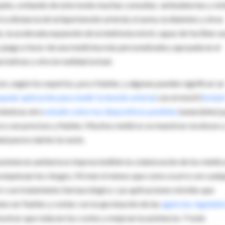
udos, evitando de este modo muchas consultas ambulatorias y visi
l a distancia de la hipertensión arterial, el asma, la diabetes y otras
la acelerada expansión de la telefonía móvil, capaz de facilitar u
 juega a favor de una medicina más personalizada y apoyada en el
ctativas y otra la realidad actual.
n, según los expertos, poco fiables, y algunas pueden significar un
pular aplicación para medir la tensión arterial
con el móvil (
Instan
 mientras otro
estudio sobre los dispositivos ponibles
(wearables) 
o son precisos y fiables. Muchos médicos se muestras recelosos 
dad parece darles la razón.
asistencia sanitaria es imprescindible la colaboración de los médic
compensan los riesgos. Ni más ni menos que como ocurre con cualq
er o un tratamiento farmacológico. Las aplicaciones móviles que
n ser fiables y contar con la aprobación de las
agencias regulado
strar que reducen los costes y mejoran la asistencia. Y todo