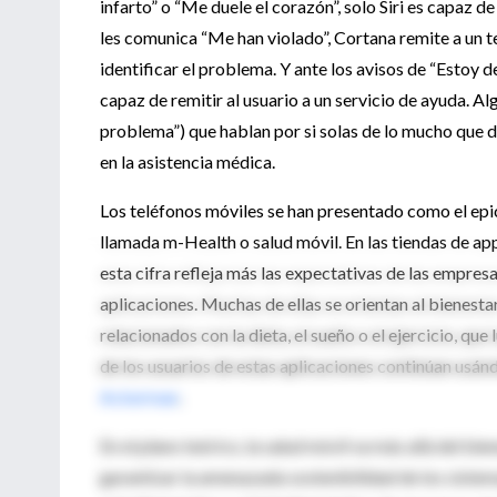
infarto” o “Me duele el corazón”, solo Siri es capaz de
les comunica “Me han violado”, Cortana remite a un t
identificar el problema. Y ante los avisos de “Estoy 
capaz de remitir al usuario a un servicio de ayuda. Al
problema”) que hablan por si solas de lo mucho que d
en la asistencia médica.
Los teléfonos móviles se han presentado como el epic
llamada m-Health o salud móvil. En las tiendas de ap
esta cifra refleja más las expectativas de las empresa
aplicaciones. Muchas de ellas se orientan al bienesta
relacionados con la dieta, el sueño o el ejercicio, qu
de los usuarios de estas aplicaciones continúan usán
Ackerman
.
En el plano teórico, la salud móvil va más allá del bi
garantizar la amenazada sostenibilidad de los sistema