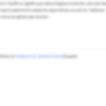
la m-Health no significa por ahora ninguna revolución, sino más bi
 que la salud móvil cumpla las expectativas, no solo los “teléfonos
 otras incógnitas que resolver.
aMed y la
Fundación Dr. Antonio Esteve
(España)