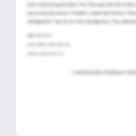
esto todavía queda lejos. Por más que esté de moda, 
una evolución de la e-Health o salud electrónica. Para
inteligentes” han de ser más inteligentes. Hay además
@gonzalocasino
gcasino@escepticemia.com
www.escepticemia.com
Columna patrocinada por Intr