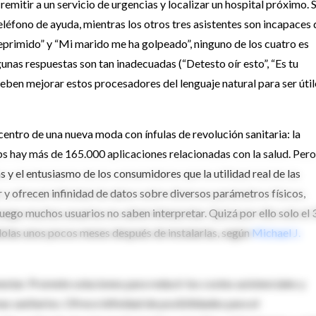
 remitir a un servicio de urgencias y localizar un hospital próximo. S
eléfono de ayuda, mientras los otros tres asistentes son incapaces 
deprimido” y “Mi marido me ha golpeado”, ninguno de los cuatro es
gunas respuestas son tan inadecuadas (“Detesto oír esto”, “Es tu
eben mejorar estos procesadores del lenguaje natural para ser útil
entro de una nueva moda con ínfulas de revolución sanitaria: la
ps hay más de 165.000 aplicaciones relacionadas con la salud. Pero
s y el entusiasmo de los consumidores que la utilidad real de las
r y ofrecen infinidad de datos sobre diversos parámetros físicos,
e luego muchos usuarios no saben interpretar. Quizá por ello solo el
dolas unos pocos meses después de instalarlas, según
Michael J.
enestar. Promete soluciones para reducir los costes asistenciales y
s sanitarios. Ofrece infinidad de posibilidades para el