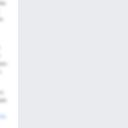
tas
na
t
para
a
os,
uier
ras
,