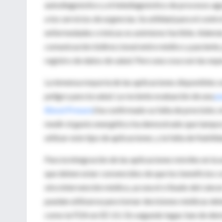
autodiagnóstico y el telediagnóstico de procesos ag
a los servicios de urgencias. Su utilidad para el contro
enfermedades crónicas es asimismo factible. Además, 
comunicación bidireccional entre médico y paciente,
registro de datos de salud. Pero una cosa son las expe
La inmensa mayoría de las aplicaciones disponibles so
peligro para la salud. La reciente evaluación de una
po
Blood Presure
) ha confirmado su falta de precisión,
medir el gasto energético ha demostrado que tampoc
utilizar este tipo de aplicaciones, y la falta de fiabili
Para la integración de las aplicaciones móviles en la 
que deben estar convencidos de que los beneficios 
otra intervención médica, ya sea el cribado del cánc
puedan utilizarse para tomar decisiones médicas debe
como la FDA en EE UU. En segundo lugar, han de demo