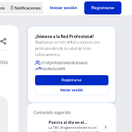
Iniciar sesión
Registrarse
tos
Notificaciones
¡Súmese a la Red Profesional!
Regístrese en IntraMed y conecte con
profesionales de la salud de toda
Latinoamérica.
2016
+1.1 M profesionales de la salud
Impulse su perfil
Registrarse
Iniciar sesión
Contenido sugerido
Puesta al día en el
La TBC drogorresistente es un
tratamiento de la