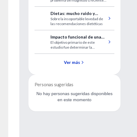
problema de magnitud creciente,
tuberculosis resistente
que requiere largos tratamientos
de reducida eficacia.
Dietas: mucho ruido y
Sobre la insoportable levedad de
pocas nueces
las recomendaciones dietéticas
Impacto funcional de una
El objetivo primario de este
lesión torácica menor
estudio fue determinar la
magnitud de la discapacidad en los
pacientes con una lesión torácica
menor, egresados directamente
Ver más
del departamento de emergencia,
a los 30 y 90 días de la lesión.
Personas sugeridas
No hay personas sugeridas disponibles
en este momento