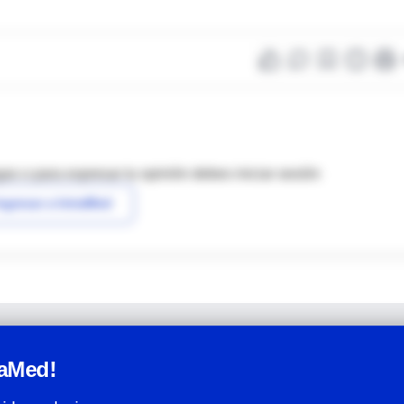
as o para expresar tu opinión debes iniciar sesión
ngresar a IntraMed
raMed!