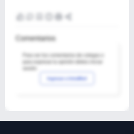
Comentarios
Para ver los comentarios de colegas o
para expresar tu opinión debes iniciar
sesión
Ingresar a IntraMed