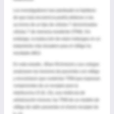
Los investigadores han planteado la hipótesis
de que esta recurrencia podría deberse a las
acciones de un tipo de células T denominadas
células T de memoria residente (TRM). Sin
embargo, la traducción de estos hallazgos en un
tratamiento más duradero para el vitíligo ha
resultado difícil.
En este estudio, Jillian Richmond y sus colegas
analizaron las lesiones de pacientes con vitíligo
y encontraron que contenían TRM que expresan
componentes de un receptor para la
interleucina-15 (IL-15), una molécula de
señalización inmune; las TRM de un modelo de
vitíligo de ratón presentan el mismo receptor de