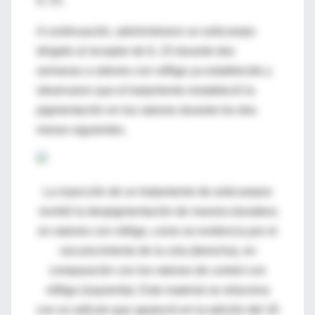
IL-15.
A continuación, administraron un anticuerpo
dirigido al receptor de IL-15 durante dos
semanas a ratones con vitíligo ya establecido y
observaron que el tratamiento restableció la
pigmentación en los ratones durante los dos
meses siguientes.
La inyección de un tratamiento de anticuerpos
revirtió la despigmentación de manera duradera
en ratones con vitiligo, como se evidencia por el
oscurecimiento de la cola (derecha), en
comparación con los ratones de control con
vitíligo (izquierda).
Este material se relaciona
con un artículo que apareció en la edición del 18