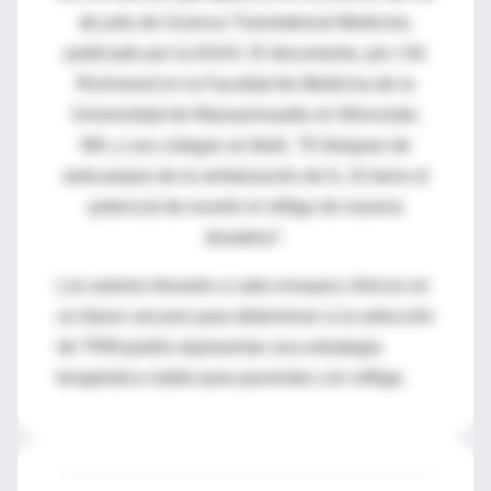
de julio de Science Translational Medicine,
publicado por la AAAS.
El documento, por J.M.
Richmond en la Facultad de Medicina de la
Universidad de Massachusetts en Worcester,
MA;
y sus colegas se tituló, "El bloqueo de
anticuerpos de la señalización de IL-15 tiene el
potencial de revertir el vitíligo de manera
duradera".
Los autores llevarán a cabo ensayos clínicos en
un futuro cercano para determinar si la selección
de TRM podría representar una estrategia
terapéutica viable para pacientes con vitíligo.