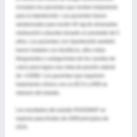
incluidos los pacientes que reciben tratamiento
para la hipertensión. Los pacientes fueron
aleatorizados para recibir 40 mg de olmesartan
medoxomil o placebo durante un promedio de 5
años. Los pacientes con hipertensión también
fueron tratados con diuréticos, alfa o beta-
bloqueantes o antagonistas de los canales de
calcio para lograr una meta de presión arterial
de <130/80. Los pacientes que requieren
tratamiento crónico con un IECA o ARB se
retiraron del estudio.
Los resultados del estudio ROADMAP se
esperan para finales de 2009-principios de
2010.