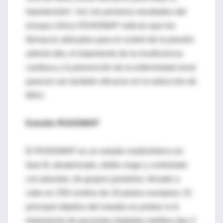
hipertensión”. Así, los primeros resultados del
ensayo clínico ROADMAP indican que los
fármacos utilizados para el control de la presión
arterial alta, el tratamiento de la insuficiencia
cardiaca y la prevención de la enfermedad renal
parecen ser también eficaces en la reducción de
MAU.
Estudio ROADMAP
El ROADMAP es un estudio multicéntrico en
fase III, aleatorizado, doble ciego y controlado
con placebo, de grupos paralelos, llevado a
cabo en 259 centros de 19 países europeos. El
principal objetivo del estudio es probar si el
tratamiento de pacientes diabetes mellitus tipo 2