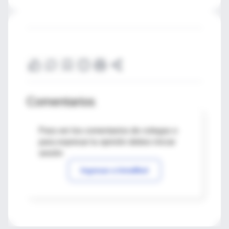
Comentarios
Para ver los comentarios de colegas o
para expresar tu opinión debes iniciar
sesión
Ingresar a IntraMed