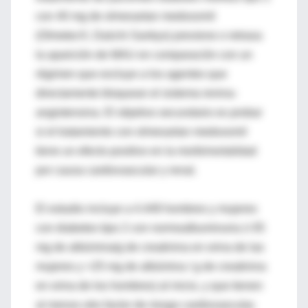
con 40 mg de olmesartan medoxomil
(Olmetec®, Daiichi Sankyo) previene o retrasa
la aparición de MAU en comparación con un
régimen que excluye a los agentes que
directamente bloquean el sistema renina-
angiotensina. El objetivo secundario es probar
si el tratamiento con olmesartan medoxomil
tiene un efecto positivo en la morbimortalidad
por causa cardiovascular y renal.
El estudio incluye a 4.449 hombres y mujeres
con diabetes tipo 2 con normoalbuminuria (<35
mg de albúmina/g de creatinina en orina de las
mujeres y <25 mg de albúmina / g de creatinina
en orina de los hombres) al inicio, y que tienen
al menos otro factor de riesgo cardiovascular,