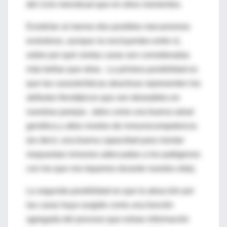
del ciclo menstrual que en otros momentos.
Existirían al menos dos posibles mecanismos
evolutivos, aunque no excluyentes entre sí,
sobre por qué ciertas caras son consideradas
más bellas que otras . La primera posibilidad es
que las características atractivas representen los
atributos fenotípicos que son deseables en
nuestras parejas , tales como una buena salud
genética y altos niveles de inmunocompetencia
(es decir, una buena capacidad para montar
respuestas inmunes adecuadas a los patógenos
con los que nos topamos durante nuestra vida).
La segunda posibilidad es que la atracción por
las caras haya surgido como una función
agregada del proceso que extrae información