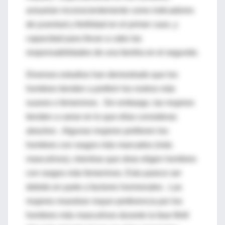
actuarían inconscientemente como indicadores
de juventud y fertilidad en el primer caso, y
capacidad para llevar a cabo las
responsabilidades de una familia en el segundo.
Diversos estudios han demostrado que los
hombres tienden a preferir los rostros más
suaves o femeninos . Sin embargo, las mujeres
tienden a variar en lo que ellas consideras
atractivo . Algunas mujeres prefieren los
hombres con rasgos más marcados (más
masculinos), mientras que otras eligen hombres
con rasgos más femeninos. Esto parece ser
debido en parte a factores hormonales . Las
mujeres muestran mayor preferencia por los
hombres más masculinos durante la fase fértil