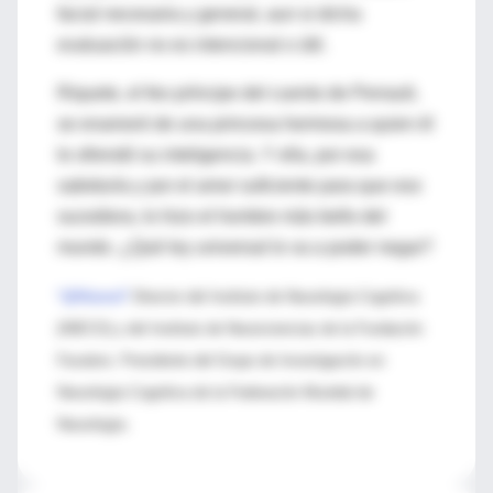
facial necesaria y general, aun si dicha
evaluación no es intencional o útil.
Riquete, el feo príncipe del cuento de Perrault,
se enamoró de una princesa hermosa a quien él
le ofrendó su inteligencia. Y ella, por esa
sabiduría y por el amor suficiente para que eso
sucediera, lo hizo el hombre más bello del
mundo. ¿Qué ley universal lo va a poder negar?
*@ManesF
Director del Instituto de Neurología Cognitiva
(INECO) y del Instituto de Neurociencias de la Fundación
Favaloro. Presidente del Grupo de Investigación en
Neurología Cognitiva de la Federación Mundial de
Neurología.