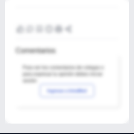
Comentarios
Para ver los comentarios de colegas o
para expresar tu opinión debes iniciar
sesión
Ingresar a IntraMed