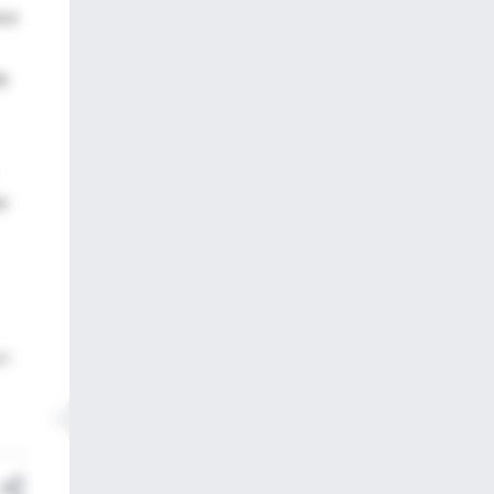
ece
de
er
27.