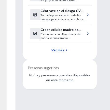
los grupos en el umbral de
detección de distintos niveles de
calor ni frío.
Céntrate en el riesgo CV
Toma de posición acerca de las
antes que en las cifras de
nuevas guías americanas sobre el
colesterol
manejo del Colesterol LDL.
Crean células madre de
"Si funciona en el hombre, esto
tipo embrionario sin
podría ser un cambio
embriones
revolucionario".
Ver más
Personas sugeridas
No hay personas sugeridas disponibles
en este momento