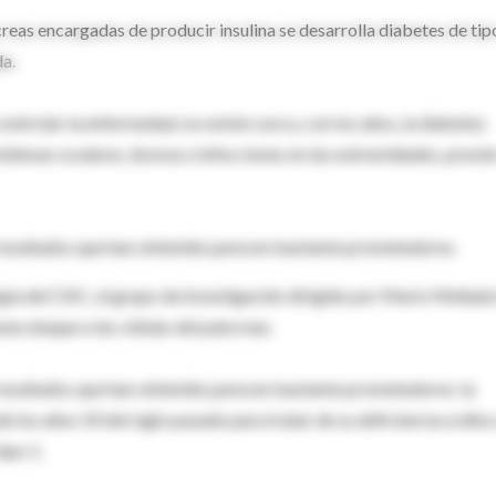
reas encargadas de producir insulina se desarrolla diabetes de tipo
da.
ontrolar la enfermedad, no existe cura y, con los años, la diabetes
lemas oculares, úlceras e infecciones en las extremidades, presió
resultados que han obtenido parecen bastante prometedores.
ía del CSIC, el grupo de investigación dirigido por Mario Mellado
ne ataque a las células del páncreas.
esultados que han obtenido parecen bastante prometedores: la
los años 50 del siglo pasado para tratar de su deficiencia a niños
ipo 1.