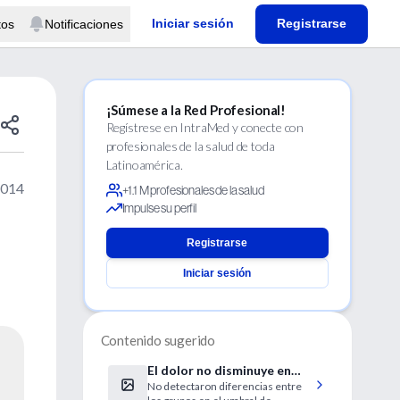
Iniciar sesión
Registrarse
tos
Notificaciones
¡Súmese a la Red Profesional!
Regístrese en IntraMed y conecte con
profesionales de la salud de toda
Latinoamérica.
2014
+1.1 M profesionales de la salud
Impulse su perfil
Registrarse
Iniciar sesión
Contenido sugerido
El dolor no disminuye en
No detectaron diferencias entre
pacientes con Alzheimer