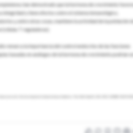
Complutense, han demostrado que la hormona de crecimiento favor
 su integridad y tiene efectos sobre el sistema inmunológico,
orios y, entre otras cosas, mantiene la actividad de la población 
 (células T reguladoras).
io remarca la importancia del control endocrino de las funciones
apias basadas en análogos de la hormona de crecimiento podrían s
ormone prevents the development of autoimmune diabetes. Proc Natl Acad Sci USA. 2013; 110(48): E4619-E46