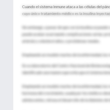
Cuando el sistema inmune ataca a las células del pánc
cuyo único tratamiento médico es la insulina inyecta
Sin embargo, a pesar de que con la insulina se puede c
puede acabar acarreando complicaciones serias: prob
arterial y colesterol altos, o problemas renales.
Empleando un modelo murino de la enfermedad, los 
En su laboratorio del Centro Nacional de Biotecnolog
identificado una manera que evita que el sistema inmu
Empleando un modelo murino de la enfermedad, los r
hormona del crecimiento, usada por los médicos desde 
adolescentes, retrasa el desarrollo de la diabetes de t