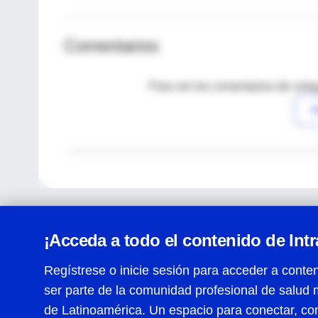
Comentarios
Para ver los comentarios de coleg
I
¡Acceda a todo el contenido de Int
Regístrese o inicie sesión para acceder a conten
ser parte de la comunidad profesional de salud 
Centro de Ayuda
de Latinoamérica. Un espacio para conectar, co