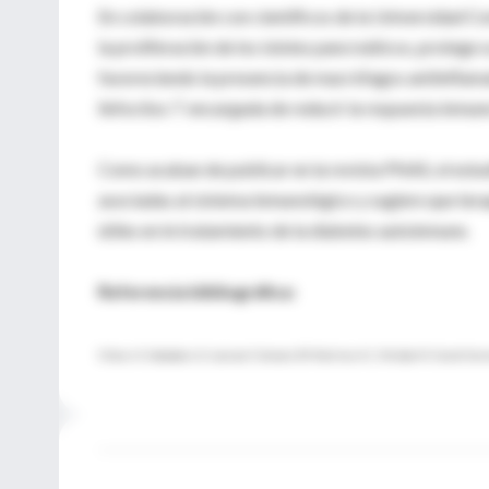
En colaboración con científicos de la Universidad 
la proliferación de los islotes pancreáticos, protege
favoreciendo la presencia de macrófagos antiinflamat
linfocitos T encargada de reducir la respuesta inmune
Como acaban de publicar en la revista PNAS, el estud
asociadas al sistema inmunológico y sugiere que ter
útiles en le tratamiento de la diabetes autoinmune.
Referencia bibliográfica:
Villares R, Kakabadse D, Juarranz Y, Gomariz RP, Martínez-A C, Mellado M. Growth h