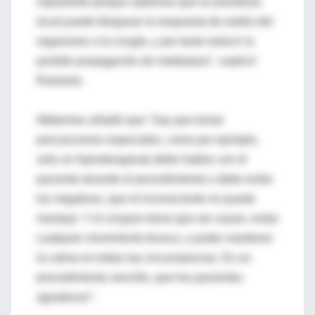
importante porque sabemos que la anestesia
local puede bloquear la respuesta de estrés del
organismo a la cirugía, y por tanto reducir la
posible propagación de metástasis", explicó
Roelants.
Watremex añadió que "hay que tomar
precauciones especiales, como por ejemplo,
solo un hipnoterapeuta debe hablar con el
paciente durante el procedimiento y debe evitar
los negativos, que el inconsciente no puede
manejar. Y el cirujano tiene que ser suave, evitar
cualquier movimiento brusco, y poder mantener
la calma en todas las circunstancias. Es un
procedimiento sencillo, que los pacientes
agradecen".