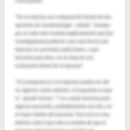
concluyentes.
"No se trata de una comparación formal de dos
opciones de anestesiología", señaló. "Aunque
por un lado esto muestra legítimamente que [los
investigadores] pudieron usar esta técnica de
hipnosis en pacientes particulares, y que
funcionó para ellos, no se trata de una
evaluación formal de la hipnosis".
"Si la pregunta es si la hipnosis podría ser útil
en algunos casos selectos, la respuesta es que
sí", apuntó Sesser. "Y en cuanto funciona para
algunos pacientes, probablemente sea útil y en
el mejor interés del paciente. Pero eso es muy
distinto a decir que esto es prueba de que la