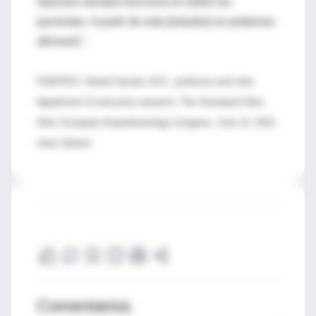
hipnosis siempre funciona en todos los
pacientes. A partir de este [estudio] no podemos
afirmarlo".
FUENTES: Daniel Sessler, M.D., professor and chair,
department of outcomes research, The Cleveland Clinic,
Ohio; European Anaesthesiology Congress, June 12, 2011,
news release.
Comentarios