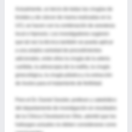
Actualmente, un tercio de todas las cirugías de
tiroides y de cáncer de mama realizadas en la
UCL se hacen con la combinación de anestesia
local e hipnosis. Los investigadores sugieren
que tal vez la técnica también se pueda aplicar
a una amplia variedad de procedimientos
adicionales, entre ellos la cirugía de la arteria
carótida, la artroscopia de la rodilla, la cirugía
ginecológica, la cirugía plástica y la extracción
de óvulos para el tratamiento de fertilidad.
Pero el Dr. Daniel Sessler, profesor y catedrático
del departamento de investigación en resultados
de la Clínica Cleveland en Ohio, advirtió que los
hallazgos actuales no deben considerarse como