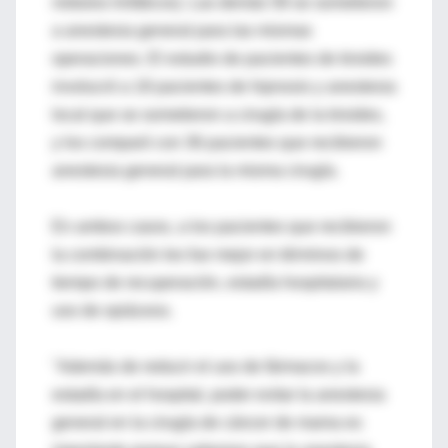
nódulos linfáticos). Las demás 58 se sometieron
a anestesia general para las mismas
operaciones. El estudio de pacientes de tiroides
involucró a 18 pacientes de hipnosis y anestesia
local que se sometieron a cirugía de la tiroides,
y los comparó con 36 pacientes que recibieron
anestesia general para la misma cirugía.
En ambos casos, a los pacientes que recibieron
la combinación les fue mejor en términos de
tiempo de recuperación, estadía hospitalaria y
uso de opiáceos.
"Además de reducir el uso de fármacos y la
estadía en el hospital, poder evitar la anestesia
general en la cirugía de cáncer de mama es