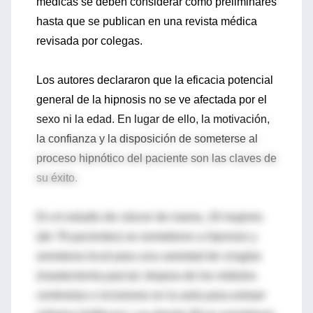
médicas se deben considerar como preliminares
hasta que se publican en una revista médica
revisada por colegas.
Los autores declararon que la eficacia potencial
general de la hipnosis no se ve afectada por el
sexo ni la edad. En lugar de ello, la motivación,
la confianza y la disposición de someterse al
proceso hipnótico del paciente son las claves de
su éxito.
En el estudio de cáncer de mama, 18 mujeres
(de 78 pacientes) se sometieron a hipnosis y
anestesia local para una variedad de cirugías
(mastectomía parcial, biopsia de los nódulos
centinelas o incisiones en la axila para extraer