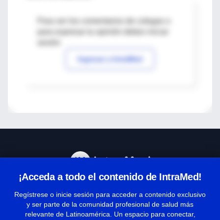
Para ver los comentarios de colegas o
para expresar tu opinión debes iniciar
sesión
Ingresar a IntraMed
¡Acceda a todo el contenido de IntraMed!
Centro de Ayuda
Regístrese o inicie sesión para acceder a contenido exclusivo
y ser parte de la comunidad profesional de salud más
relevante de Latinoamérica. Un espacio para conectar,
Términos y condiciones