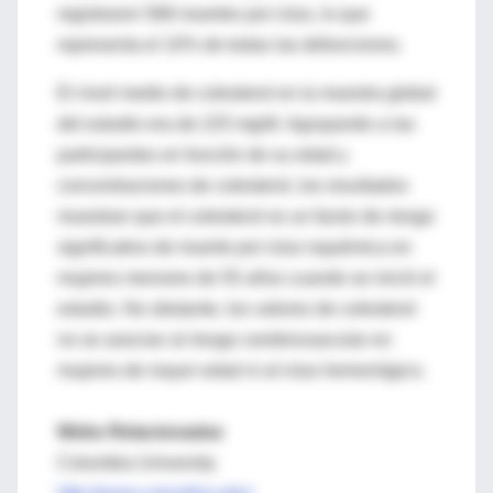
registraron 568 muertes por ictus, lo que
representa el 10% de todas las defunciones.
El nivel medio de colesterol en la muestra global
del estudio era de 225 mg/dl. Agrupando a las
participantes en función de su edad y
concentraciones de colesterol, los resultados
muestran que el colesterol es un factor de riesgo
significativo de muerte por ictus isquémica en
mujeres menores de 55 años cuando se inició el
estudio. No obstante, los valores de colesterol
no se asocian al riesgo cerebrovascular en
mujeres de mayor edad ni al ictus hemorrágico.
Webs Relacionadas
Columbia University