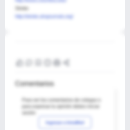
http://www.columbia.edu/
Stroke
http://stroke.ahajournals.org/
Comentarios
Para ver los comentarios de colegas o
para expresar tu opinión debes iniciar
sesión
Ingresar a IntraMed