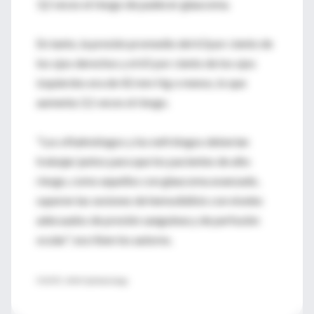
3,2 veces el riesgo de padecer glaucoma.
En tanto, la presión promedio del 63 por ciento de
los ojos derechos y el 65 por ciento de los ojos
izquierdos era de 42 mm Hg o menos, lo que
aumenta 3,1 veces el riesgo.
"Los oftalmólogos y los nefrólogos deberían
trabajar juntos para que los pacientes de alto
riesgo, como aquellos con glaucoma avanzado,
superen las sesiones de hemodiálisis con niveles
adecuados de presión sanguínea y de perfusión
ocular", escriben los autores.
FUENTE: JAMA Ophthalmology