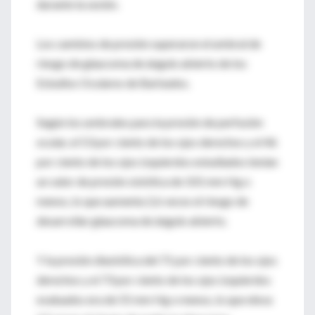
durante la sesión.
Los cambios de presión superaron el umbral de
riesgo de glaucoma de ángulo abierto de los
Estudios Oculares de Barbados.
Según los umbrales para la presión de perfusión
ocular, el 53 por ciento de los ojos derechos y el 46
por ciento de los ojos izquierdos estudiados tenían
un valor de presión sistólica de 101 mm Hg o
menos, lo que aumenta 2,6 veces el riesgo de
desarrollar glaucoma de ángulo abierto.
Y la presión diastólica del 71 por ciento de los ojos
derechos y el 73 por ciento de los ojos izquierdos
evaluados era de 55 mm Hg o menos, lo que eleva