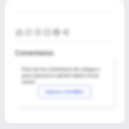
Comentarios
Para ver los comentarios de colegas o
para expresar tu opinión debes iniciar
sesión
Ingresar a IntraMed