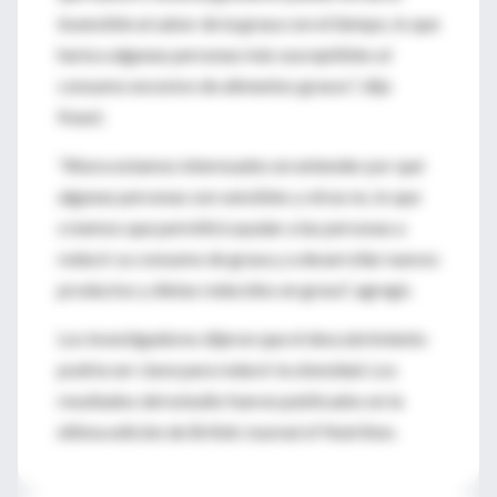
insensible al sabor de la grasa con el tiempo, lo que
haría a algunas personas más susceptibles al
consumo excesivo de alimentos grasos", dijo
Keast.
"Ahora estamos interesados en entender por qué
algunas personas son sensibles y otras no, lo que
creemos que permitirá ayudar a las personas a
reducir su consumo de grasa y a desarrollar nuevos
productos y dietas reducidos en grasa", agregó.
Los investigadores dijeron que el descubrimiento
podría ser clave para reducir la obesidad. Los
resultados del estudio fueron publicados en la
última edición de British Journal of Nutrition.