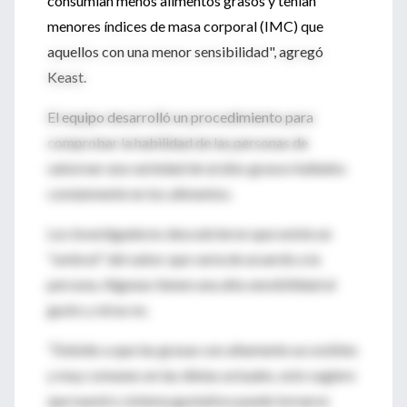
consumían menos alimentos grasos y tenían
menores índices de masa corporal (IMC) que
aquellos con una menor sensibilidad", agregó
Keast.
El equipo desarrolló un procedimiento para
comprobar la habilidad de las personas de
saborear una variedad de ácidos grasos hallados
comúnmente en los alimentos.
Los investigadores descubrieron que existe un
"umbral" del sabor que varía de acuerdo a la
persona. Algunas tienen una alta sensibilidad al
gusto y otras no.
"Debido a que las grasas son altamente accesibles
y muy comunes en las dietas actuales, esto sugiere
que nuestro sistema gustativo puede tornarse