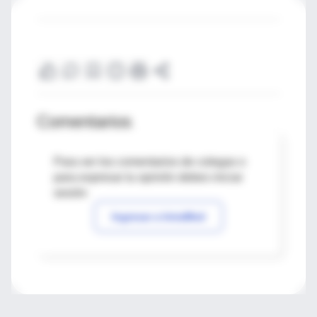
Comentarios
Para ver los comentarios de colegas o
para expresar tu opinión debes iniciar
sesión
Ingresar a IntraMed